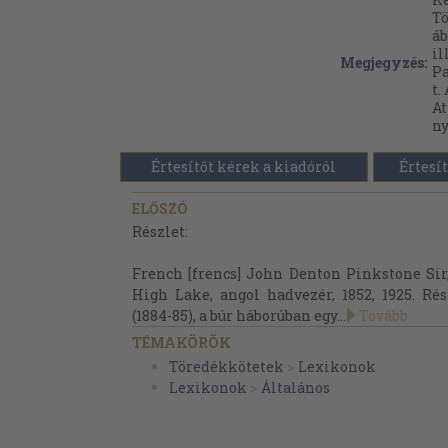
Tö
áb
il
Megjegyzés:
Pa
t.
A
ny
Értesítőt kérek a kiadóról
Értesít
ELŐSZÓ
Részlet:
French [frencs] John Denton Pinkstone Sir, 
High Lake, angol hadvezér, 1852, 1925. Ré
(1884-85), a búr háborúban egy...
Tovább
TÉMAKÖRÖK
Töredékkötetek
>
Lexikonok
Lexikonok
>
Általános