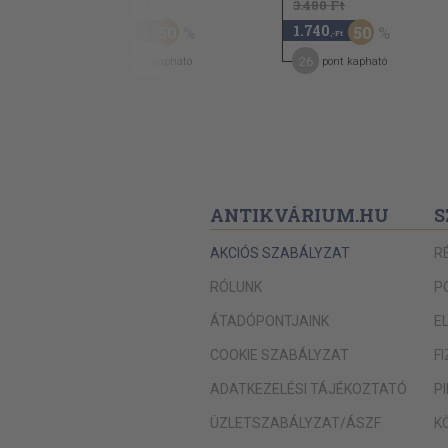
2.800 Ft
3.480 Ft
1.400
1.740
50
50
,-Ft
,-Ft
7
26
pont kapható
pont kapható
ANTIKVÁRIUM.HU
S
AKCIÓS SZABÁLYZAT
R
RÓLUNK
P
ÁTADÓPONTJAINK
E
COOKIE SZABÁLYZAT
F
ADATKEZELÉSI TÁJÉKOZTATÓ
P
ÜZLETSZABÁLYZAT/ÁSZF
K