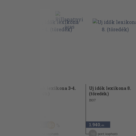
ona 19-20.
Uj idők lexikona 3-4.
Uj idők lexikona 8.
(töredék)
(töredék)
1936
1937
4.480 Ft
2.240
1.940
50
,-Ft
,-Ft
18
10
pont kapható
pont kapható