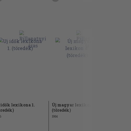
 idők lexikona 1.
Új magyar lexikon 4.
Magyar Na
öredék)
(töredék)
(töredék)
6
1984
1993