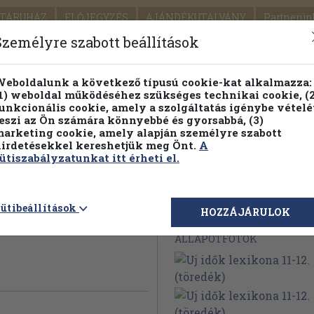
TÁRUHÁZ
ELŐJEGYZÉS
AJÁNDÉKUTALVÁNY
Partnerün
SZÁLLÍTÁS
SEGÍTSÉG
Személyre szabott beállítások
1.
Részletes kereső
Témaköri fa
eboldalunk a következő típusú cookie-kat alkalmazza:
1) weboldal működéséhez szükséges technikai cookie, (2
KIADV
unkcionális cookie, amely a szolgáltatás igénybe vételé
LEGNA
eszi az Ön számára könnyebbé és gyorsabbá, (3)
arketing cookie, amely alapján személyre szabott
PILLANATNYI ÁRAINK
FENNTARTHATÓ OLVASMÁN
irdetésekkel kereshetjük meg Önt.
A
ütiszabályzatunkat itt érheti el.
11-12.
ütibeállítások
Megvásárolható 
HOZZÁJÁRULOK
ÁLLAPOTFOTÓK