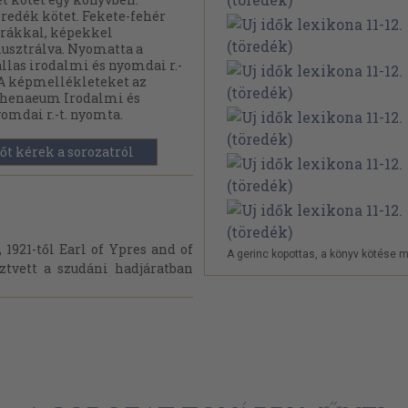
redék kötet. Fekete-fehér
rákkal, képekkel
lusztrálva. Nyomatta a
llas irodalmi és nyomdai r.-
 A képmellékleteket az
thenaeum Irodalmi és
omdai r.-t. nyomta.
őt kérek a sorozatról
1921-től Earl of Ypres and of
A gerinc kopottas, a könyv kötése m
sztvett a szudáni hadjáratban