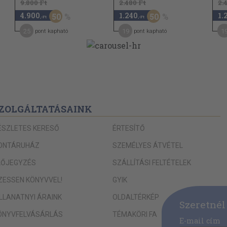
9.800 Ft
2.480 Ft
2.
4.900
1.240
1.
50
50
,-Ft
,-Ft
25
19
1
pont kapható
pont kapható
ZOLGÁLTATÁSAINK
ÉSZLETES KERESŐ
ÉRTESÍTŐ
ONTÁRUHÁZ
SZEMÉLYES ÁTVÉTEL
LŐJEGYZÉS
SZÁLLÍTÁSI FELTÉTELEK
IZESSEN KÖNYVVEL!
GYIK
ILLANATNYI ÁRAINK
OLDALTÉRKÉP
Szeretnél
ÖNYVFELVÁSÁRLÁS
TÉMAKÖRI FA
E-mail cím