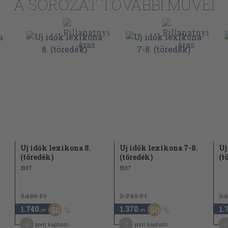
A SOROZAT TOVÁBBI MŰVEI
Uj idők lexikona 8.
Uj idők lexikona 7-8.
Uj
(töredék)
(töredék)
(t
1937
1937
3.480 Ft
2.740 Ft
3.
1.740
1.370
1.
50
50
,-Ft
,-Ft
9
7
9
pont kapható
pont kapható