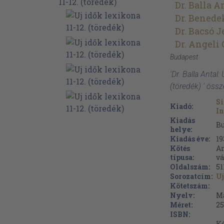
Dr. Balla A
Dr. Benede
Dr. Bacsó 
Dr. Angeli 
Budapest
'Dr. Balla Antal:
(töredék) ' öss
Si
Kiadó:
In
Kiadás
B
helye:
Kiadás éve:
19
Kötés
Ar
típusa:
vá
Oldalszám:
51
Sorozatcím:
Uj
Kötetszám:
Nyelv:
M
Méret:
25
ISBN:
Ké