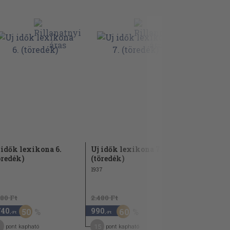
 idők lexikona 6.
Uj idők lexikona 7.
Uj idők le
öredék)
(töredék)
(töredék)
1937
1938
480 Ft
2.480 Ft
2.480 Ft
740
990
1.240
50
60
5
,-Ft
,-Ft
,-Ft
15
19
pont kapható
pont kapható
pont kap