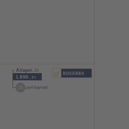
Állapot:
Jó
KOSÁRBA
1.890
,-Ft
28
pont kapható