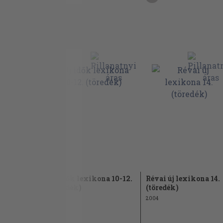
ona 13-15.
Uj idők lexikona 10-12.
Révai új lexikona 14.
(töredék)
(töredék)
1938
2004