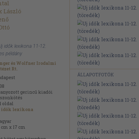
ntal
k László
Jenő
Ottó
 Uj idők lexikona 11-12.
zes példány
nger és Wolfner Irodalmi
tézet Rt.
ÁLLAPOTFOTÓK
udapest
38
anyozott gerincű kiadói
szonkötés
1
oldal
 idők lexikona
agyar
 cm x 17 cm
t kötet egy könyvben.