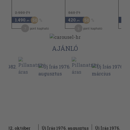
2.980 Ft
840 Ft
840 
1.490
420
420
50
50
,-Ft
,-Ft
7
3
pont kapható
pont kapható
AJÁNLÓ
ás 1982. október
Új Írás 1976. augusztus
Új Írás 1976. már