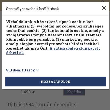
0
Toggle
Főmenü
Könyveink
navigation
Személyre szabott beállítások
Weboldalunk a következő típusú cookie-kat
alkalmazza: (1) weboldal működéséhez szükséges
technikai cookie, (2) funkcionális cookie, amely a
szolgáltatás igénybe vételét teszi az Ön számára
könnyebbé és gyorsabbá, (3) marketing cookie,
amely alapján személyre szabott hirdetésekkel
kereshetjük meg Önt.
A sütiszabályzatunkat itt
érheti el.
Sütibeállítások
Vissza az előző oldalra
HOZZÁJÁRULOK
1.490
Kosárba
,-Ft
Új Írás 1984. január-december