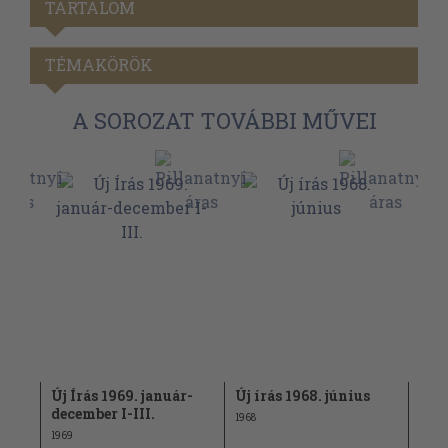
TARTALOM
TÉMAKÖRÖK
A SOROZAT TOVÁBBI MŰVEI
ius
Új Írás 1969. január-
Új írás 1968. június
Új Í
december I-III.
sze
1968
1969
1982