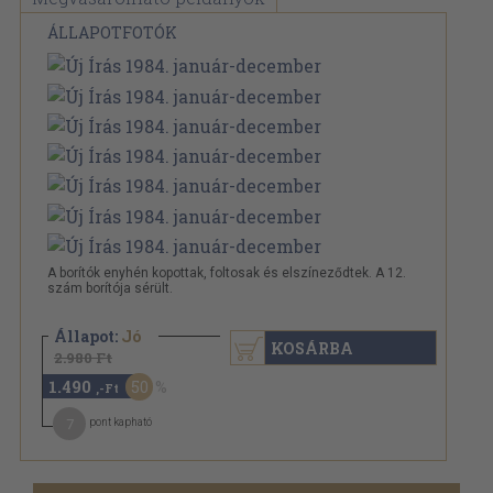
ÁLLAPOTFOTÓK
A borítók enyhén kopottak, foltosak és elszíneződtek. A 12.
szám borítója sérült.
Állapot:
Jó
KOSÁRBA
2.980 Ft
1.490
50
,-Ft
7
pont kapható