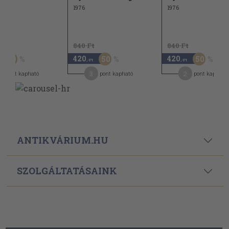
1976
1976
t
840 Ft
840 Ft
420
420
20
50
50
,-Ft
,-Ft
3
2
pont kapható
pont kapható
pont kapható
ANTIKVÁRIUM.HU
SZOLGÁLTATÁSAINK