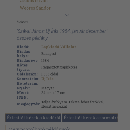
Csukás István
Weöres Sándor
Budapest
'Szávai János: Új Írás 1984. január-december '
összes példány
Kiadó:
Lapkiadó Vállalat
Kiadás
Budapest
helye:
Kiadás éve:
1984
Kötés
Ragasztott papírkötés
típusa:
Oldalszám:
1.536
oldal
Sorozatcím:
Új Írás
Kötetszám:
Nyelv:
Magyar
Méret:
24 cm x 17 cm
ISBN:
Teljes évfolyam. Fekete-fehér fotókkal,
Megjegyzés:
illusztrációkkal.
Értesítőt kérek a kiadóról
Értesítőt kérek a sorozatról
Megvásárolható példányok