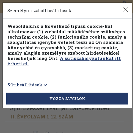
0
Toggle
Főmenü
Könyveink
navigation
Személyre szabott beállítások
Weboldalunk a következő típusú cookie-kat
alkalmazza: (1) weboldal működéséhez szükséges
technikai cookie, (2) funkcionális cookie, amely a
szolgáltatás igénybe vételét teszi az Ön számára
könnyebbé és gyorsabbá, (3) marketing cookie,
Válogasson több mint 30 000 kötet közül
amely alapján személyre szabott hirdetésekkel
Hobbi témakörökben
20% kedvezménnyel!
kereshetjük meg Önt.
A sütiszabályzatunkat itt
érheti el.
Sütibeállítások
Vissza az előző oldalra
Válasszon példányt
HOZZÁJÁRULOK
Új művészet 1991. január-december
II. ÉVFOLYAM 1-12. SZÁM