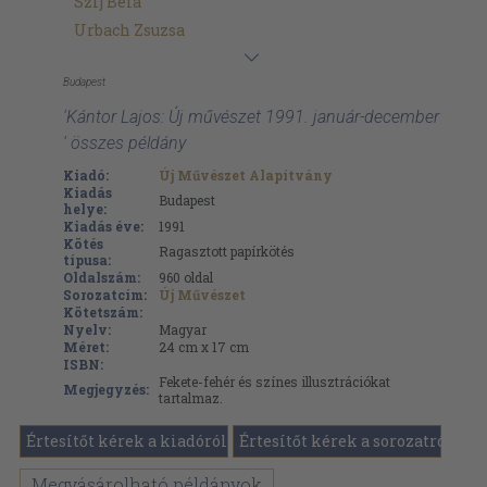
Szíj Béla
Urbach Zsuzsa
Budapest
'Kántor Lajos: Új művészet 1991. január-december
' összes példány
Kiadó:
Új Művészet Alapítvány
Kiadás
Budapest
helye:
Kiadás éve:
1991
Kötés
Ragasztott papírkötés
típusa:
Oldalszám:
960
oldal
Sorozatcím:
Új Művészet
Kötetszám:
Nyelv:
Magyar
Méret:
24 cm x 17 cm
ISBN:
Fekete-fehér és színes illusztrációkat
Megjegyzés:
tartalmaz.
Értesítőt kérek a kiadóról
Értesítőt kérek a sorozatról
Megvásárolható példányok