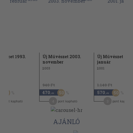
vészet 1993.
Új Művészet 2003.
Új Művészet 200
ár
november
január
2003
2001
Ft
940 Ft
1.140 Ft
470
570
50
50
50
,-Ft
,-Ft
4
3
pont kapható
pont kapható
pont kapható
AJÁNLÓ