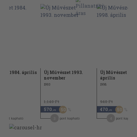
zet 1984. április
Új Művészet 1993.
Új Művészet 199
november
április
1993
1998
1.140 Ft
940 Ft
570
470
50
50
,-Ft
,-Ft
3
4
pont kapható
pont kapható
pont kapható