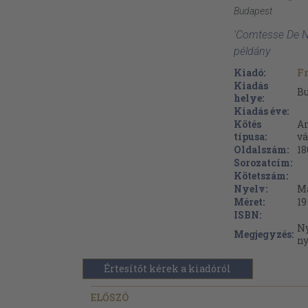
Budapest
'Comtesse De No
példány
Kiadó:
Fr
Kiadás
B
helye:
Kiadás éve:
Kötés
Ar
típusa:
vá
Oldalszám:
18
Sorozatcím:
Kötetszám:
Nyelv:
M
Méret:
19
ISBN:
Ny
Megjegyzés:
n
Értesítőt kérek a kiadóról
ELŐSZÓ