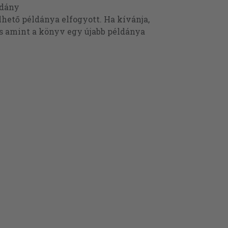
ldány
ető példánya elfogyott. Ha kívánja,
és amint a könyv egy újabb példánya