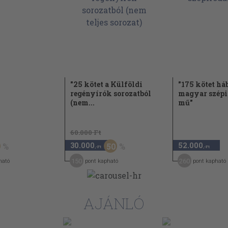
"25 kötet a Külföldi
"175 kötet háb
regényírók sorozatból
magyar szépi
(nem...
mű"
60.000 Ft
30.000
52.000
50
,-Ft
,-Ft
150
260
ható
pont kapható
pont kapható
AJÁNLÓ