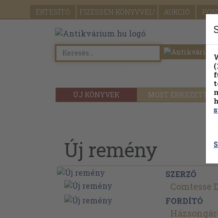
ÉRTESÍTŐ
FIZESSEN
KÖNYVVEL!
AUKCIÓ
PON
W
(
f
t
m
ÚJ KÖNYVEK
MOST ÉRKEZETT
h
s
Új remény
S
SZERZŐ
Comtesse D
FORDÍTÓ
Házsongár