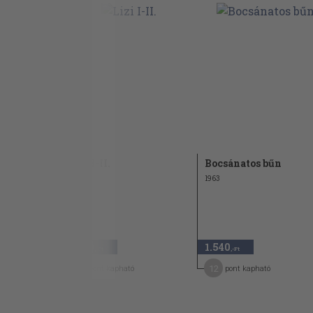
 a sárga
Lizi I-II.
Bocsánatos bűn
ön...
1936
1963
1.740
1.540
,-Ft
,-Ft
14
12
pont kapható
pont kapható