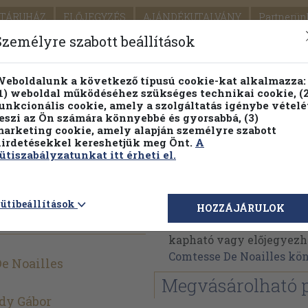
TÁRUHÁZ
ELŐJEGYZÉS
AJÁNDÉKUTALVÁNY
Partnerün
SZÁLLÍTÁS
SEGÍTSÉG
Személyre szabott beállítások
Részletes kereső
Témaköri fa
eboldalunk a következő típusú cookie-kat alkalmazza:
1) weboldal működéséhez szükséges technikai cookie, (2
unkcionális cookie, amely a szolgáltatás igénybe vételé
eszi az Ön számára könnyebbé és gyorsabbá, (3)
arketing cookie, amely alapján személyre szabott
PILLANATNYI ÁRAINK
FENNTARTHATÓ OLVASMÁN
irdetésekkel kereshetjük meg Önt.
A
ütiszabályzatunkat itt érheti el.
Comtesse De Noailles
ütibeállítások
HOZZÁJÁRULOK
Comtesse De Noailles mű
kapható vagy előjegyezhet
Comtesse De Noailles k
e Noailles
Megvásárolható 
dy Gábor