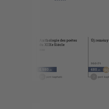
Anthologie des poétes
Új remény
du XIXe Siécle
1930
960 Ft
4.980
480
50
,-Ft
,-Ft
25
7
pont kapható
pont kap