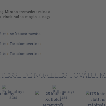
deg. Mintha szenvedett volna a
st viselt volna magán a nagy
élés
>
Az író származása
élés
>
Tartalom szerint
>
élés
>
Tartalom szerint
>
TESSE DE NOAILLES TOVÁBBI M