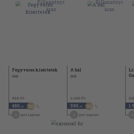
Fegyveres kísértetek
A bál
Li
Gu
1949
1965
960 Ft
1.180 Ft
3.
480
590
1.
50
50
,-Ft
,-Ft
4
9
1
pont kapható
pont kapható