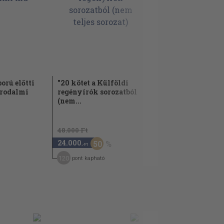
orú előtti
"20 kötet a Külföldi
rodalmi
regényírók sorozatból
(nem...
48.000 Ft
24.000
50
,-Ft
120
pont kapható