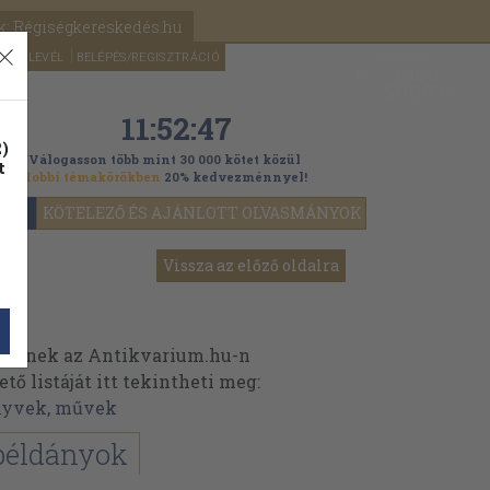
k: Régiségkereskedés.hu
A kosaram
HÍRLEVÉL
BELÉPÉS/REGISZTRÁCIÓ
MÉG
0
5000
Ft
11:52:47
)
Válogasson több mint 30 000 kötet közül
t
Hobbi témakörökben
20% kedvezménnyel!
YOK
KÖTELEZŐ ÉS AJÁNLOTT OLVASMÁNYOK
Vissza az előző oldalra
veinek az Antikvarium.hu-n
ő listáját itt tekintheti meg:
önyvek, művek
példányok