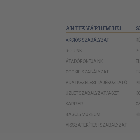
ANTIKVÁRIUM.HU
S
AKCIÓS SZABÁLYZAT
R
RÓLUNK
P
ÁTADÓPONTJAINK
E
COOKIE SZABÁLYZAT
F
ADATKEZELÉSI TÁJÉKOZTATÓ
P
ÜZLETSZABÁLYZAT/ÁSZF
K
KARRIER
C
BAGOLYMÚZEUM
H
VISSZATÉRÍTÉSI SZABÁLYZAT