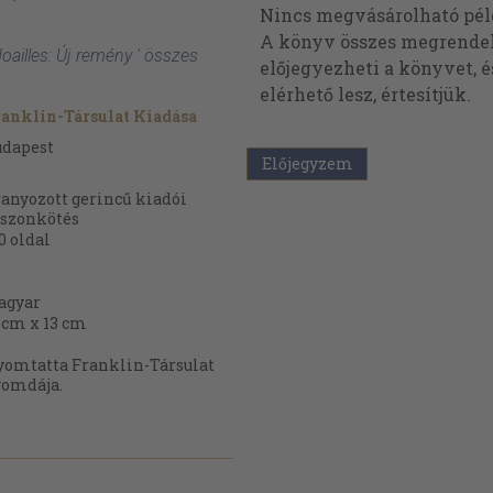
Nincs megvásárolható pé
A könyv összes megrendelh
ailles: Új remény ' összes
előjegyezheti a könyvet, 
elérhető lesz, értesítjük.
anklin-Társulat Kiadása
udapest
Előjegyzem
anyozott gerincű kiadói
szonkötés
0
oldal
agyar
 cm x 13 cm
omtatta Franklin-Társulat
yomdája.