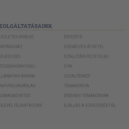
ZOLGÁLTATÁSAINK
ÉSZLETES KERESŐ
ÉRTESÍTŐ
ONTÁRUHÁZ
SZEMÉLYES ÁTVÉTEL
LŐJEGYZÉS
SZÁLLÍTÁSI FELTÉTELEK
IZESSEN KÖNYVVEL!
GYIK
ILLANATNYI ÁRAINK
OLDALTÉRKÉP
ÖNYVFELVÁSÁRLÁS
TÉMAKÖRI FA
SOMAGKÖVETÉS
ÉRDEKES TÉMAKÖREINK
ÍRLEVÉL FELIRATKOZÁS
ELÁLLÁS A SZERZŐDÉSTŐL