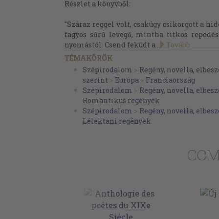
Részlet a könyvből:
"Száraz reggel volt, csakúgy csikorgott a hi
fagyos sűrű levegő, mintha titkos repedé
nyomástól. Csend feküdt a...
Tovább
TÉMAKÖRÖK
Szépirodalom
>
Regény, novella, elbesz
szerint
>
Európa
>
Franciaország
Szépirodalom
>
Regény, novella, elbesz
Romantikus regények
Szépirodalom
>
Regény, novella, elbesz
Lélektani regények
COM