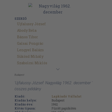
SZERZŐ
Ujfalussy József
Abody Béla
Bános Tibor
Galsai Pongrác
Lengyel Balázs
Sükösd Mihály
Szabolcsi Miklós
Budapest
'Ujfalussy József: Nagyvilág 1962. december '
összes példány
Kiadó:
Lapkiadó Vállalat
Kiadás helye:
Budapest
Kiadás éve:
1962
Kötés típusa:
Fűzött papírkötés