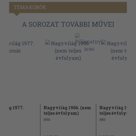
TÉMAKÖRÖK
A SOROZAT TOVÁBBI MŰVEI
ilág 1977.
Nagyvilág 1966. (nem
Nagyvilág 1983.
ár
teljes évfolyam)
teljes évfolyam)
1966
1983