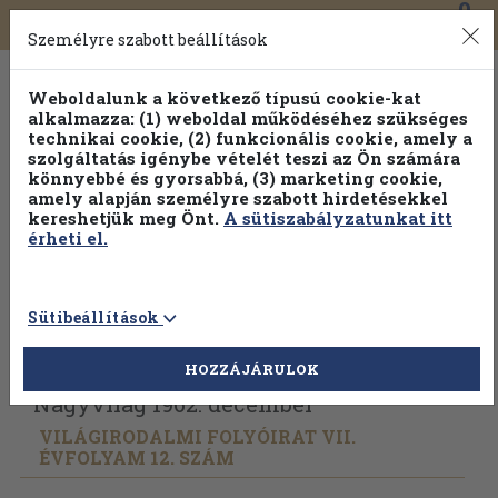
0
Toggle
Főmenü
Könyveink
navigation
Személyre szabott beállítások
Weboldalunk a következő típusú cookie-kat
alkalmazza: (1) weboldal működéséhez szükséges
technikai cookie, (2) funkcionális cookie, amely a
szolgáltatás igénybe vételét teszi az Ön számára
könnyebbé és gyorsabbá, (3) marketing cookie,
amely alapján személyre szabott hirdetésekkel
kereshetjük meg Önt.
A sütiszabályzatunkat itt
érheti el.
Sütibeállítások
Vissza az előző oldalra
Válasszon példányt
HOZZÁJÁRULOK
Nagyvilág 1962. december
VILÁGIRODALMI FOLYÓIRAT VII.
ÉVFOLYAM 12. SZÁM