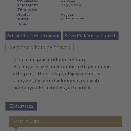
Oldalszám:
159
oldal
Sorozatcím:
Nagyvilág
Kötetszám:
Nyelv:
Magyar
Méret:
24 cm x 17 cm
ISBN:
Értesítőt kérek a kiadóról
Értesítőt kérek a sorozatról
Megvásárolható példányok
Nincs megvásárolható példány
A könyv összes megrendelhető példánya
elfogyott. Ha kívánja, előjegyezheti a
könyvet, és amint a könyv egy újabb
példánya elérhető lesz, értesítjük.
Előjegyzem
TARTALOM