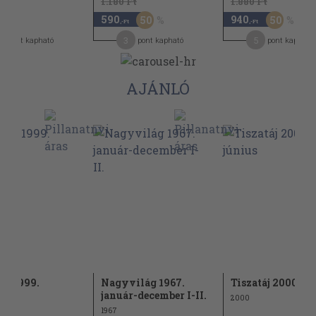
1.180 Ft
1.880 Ft
590
940
50
50
-Ft
,-Ft
,-Ft
3
5
pont kapható
pont kapható
pont kapható
AJÁNLÓ
táj 1999.
Nagyvilág 1967.
Tiszatáj 2000. jú
mber
január-december I-II.
2000
1967