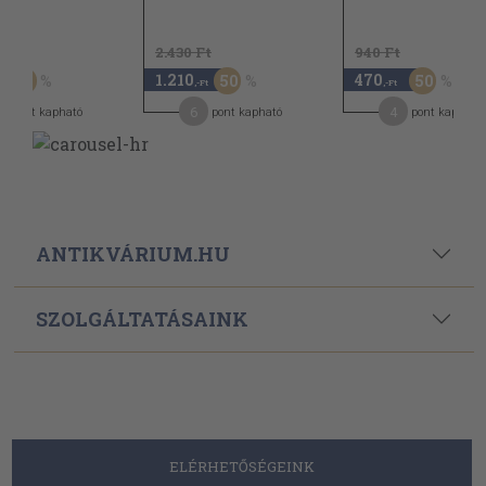
t
2.430 Ft
940 Ft
1.210
470
60
50
50
,-Ft
,-Ft
6
4
pont kapható
pont kapható
pont kapható
ANTIKVÁRIUM.HU
SZOLGÁLTATÁSAINK
ELÉRHETŐSÉGEINK