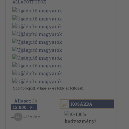
ÁLLAPOTFOTÓK
A borító kopott. A lapélek és több lap foltosak.
Állapot:
Jó
KOSÁRBA
12.000
,-Ft
60
pont kapható