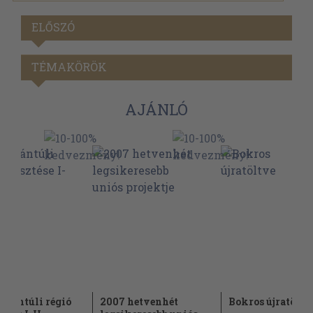
ELŐSZÓ
TÉMAKÖRÖK
AJÁNLÓ
unántúli régió
2007 hetvenhét
Bokros újratöltv