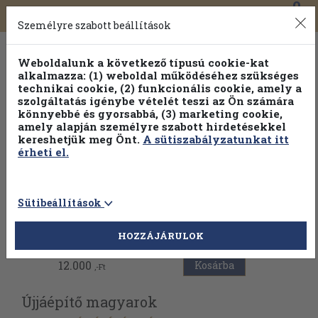
0
Toggle
Főmenü
Könyveink
navigation
Személyre szabott beállítások
Weboldalunk a következő típusú cookie-kat
alkalmazza: (1) weboldal működéséhez szükséges
technikai cookie, (2) funkcionális cookie, amely a
szolgáltatás igénybe vételét teszi az Ön számára
könnyebbé és gyorsabbá, (3) marketing cookie,
Válogasson több mint 1.000.000 kiadványunk közül
10-
amely alapján személyre szabott hirdetésekkel
100% kedvezménnyel!
kereshetjük meg Önt.
A sütiszabályzatunkat itt
érheti el.
Sütibeállítások
Vissza az előző oldalra
HOZZÁJÁRULOK
12.000
Kosárba
,-Ft
Újjáépítő magyarok