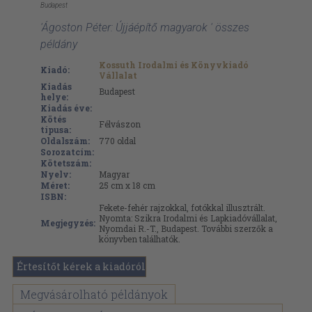
Budapest
'Ágoston Péter: Újjáépítő magyarok ' összes
példány
Kossuth Irodalmi és Könyvkiadó
Kiadó:
Vállalat
Kiadás
Budapest
helye:
Kiadás éve:
Kötés
Félvászon
típusa:
Oldalszám:
770
oldal
Sorozatcím:
Kötetszám:
Nyelv:
Magyar
Méret:
25 cm x 18 cm
ISBN:
Fekete-fehér rajzokkal, fotókkal illusztrált.
Nyomta: Szikra Irodalmi és Lapkiadóvállalat,
Megjegyzés:
Nyomdai R.-T., Budapest. További szerzők a
könyvben találhatók.
Értesítőt kérek a kiadóról
Megvásárolható példányok