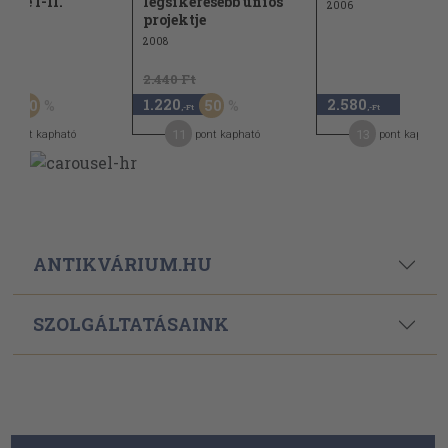
ztése I-II.
legsikeresebb uniós
2006
projektje
2008
Ft
2.440 Ft
1.220
2.580
50
50
,-Ft
,-Ft
,-Ft
6
11
13
pont kapható
pont kapható
pont kapható
ANTIKVÁRIUM.HU
SZOLGÁLTATÁSAINK