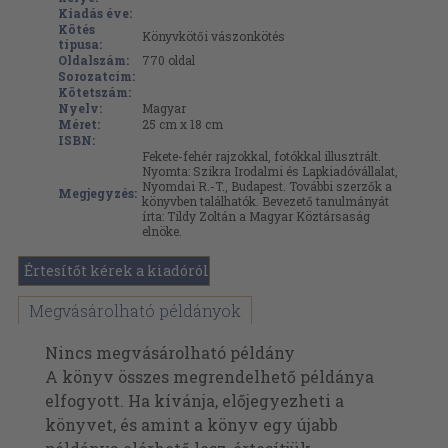
Kiadás éve:
Kötés
Könyvkötői vászonkötés
típusa:
Oldalszám:
770
oldal
Sorozatcím:
Kötetszám:
Nyelv:
Magyar
Méret:
25 cm x 18 cm
ISBN:
Fekete-fehér rajzokkal, fotókkal illusztrált.
Nyomta: Szikra Irodalmi és Lapkiadóvállalat,
Nyomdai R.-T., Budapest. További szerzők a
Megjegyzés:
könyvben találhatók. Bevezető tanulmányát
írta: Tildy Zoltán a Magyar Köztársaság
elnöke.
Értesítőt kérek a kiadóról
Megvásárolható példányok
Nincs megvásárolható példány
A könyv összes megrendelhető példánya
elfogyott. Ha kívánja, előjegyezheti a
könyvet, és amint a könyv egy újabb