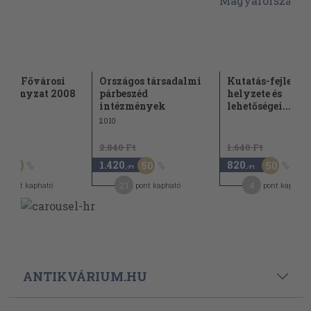
est: Fővárosi
Országos társadalmi
Kutatás-fejleszté
rmányzat 2008
párbeszéd
helyzete és
intézmények
lehetőségei...
2010
Ft
2.840 Ft
1.640 Ft
1.420
820
50
50
50
,-Ft
,-Ft
21
4
pont kapható
pont kapható
pont kapható
ANTIKVÁRIUM.HU