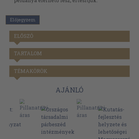
példánya elérhető lesz, értesítjük.
Előjegyzem
ELŐSZÓ
TARTALOM
TÉMAKÖRÖK
AJÁNLÓ