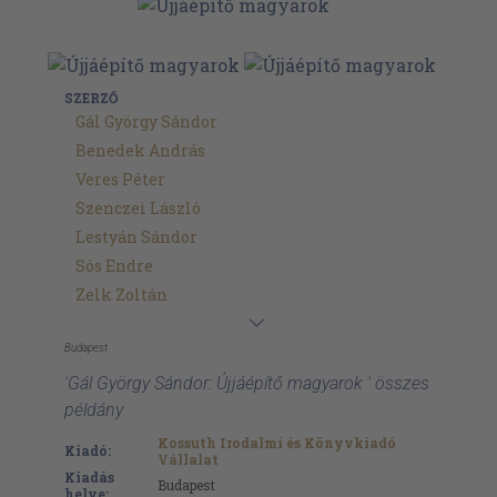
SZERZŐ
Gál György Sándor
Benedek András
Veres Péter
Szenczei László
Lestyán Sándor
Sós Endre
Zelk Zoltán
Budapest
'Gál György Sándor: Újjáépítő magyarok ' összes
példány
Kossuth Irodalmi és Könyvkiadó
Kiadó:
Vállalat
Kiadás
Budapest
helye: