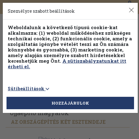
0
Toggle
Főmenü
Könyveink
navigation
Személyre szabott beállítások
Weboldalunk a következő típusú cookie-kat
alkalmazza: (1) weboldal működéséhez szükséges
technikai cookie, (2) funkcionális cookie, amely a
szolgáltatás igénybe vételét teszi az Ön számára
könnyebbé és gyorsabbá, (3) marketing cookie,
amely alapján személyre szabott hirdetésekkel
kereshetjük meg Önt.
A sütiszabályzatunkat itt
érheti el.
Sütibeállítások
Vissza az előző oldalra
Válasszon példányt
HOZZÁJÁRULOK
Újjáépítő magyarok
AZ ORSZÁGÉPÍTÉS KÉT ESZTENDEJE