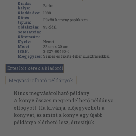
Kiadás
Berlin
helye:
Kiadás éve:
1988
Kötés
Fűzött kemény papírkötés
típusa:
Oldalszám:
95
oldal
Sorozatcím:
Kötetszám:
Nyelv:
Német
Méret:
22 cm x 20 cm
ISBN:
3-327-00490-0
Megjegyzés:
Színes és fekete-fehér illusztrációkkal.
Értesítőt kérek a kiadóról
Megvásárolható példányok
Nincs megvásárolható példány
A könyv összes megrendelhető példánya
elfogyott. Ha kívánja, előjegyezheti a
könyvet, és amint a könyv egy újabb
példánya elérhető lesz, értesítjük.