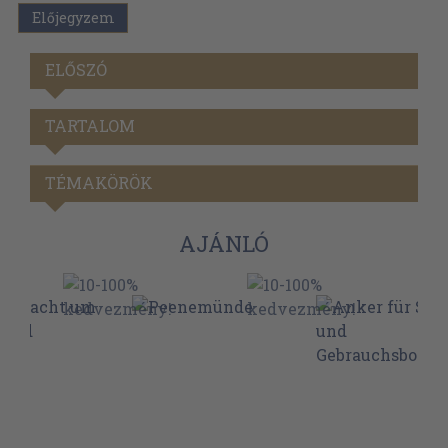
Előjegyzem
ELŐSZÓ
TARTALOM
TÉMAKÖRÖK
AJÁNLÓ