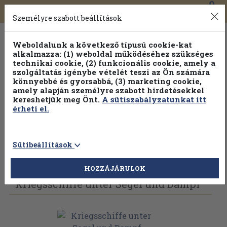
0
Toggle
Főmenü
Könyveink
navigation
Személyre szabott beállítások
Weboldalunk a következő típusú cookie-kat
alkalmazza: (1) weboldal működéséhez szükséges
technikai cookie, (2) funkcionális cookie, amely a
szolgáltatás igénybe vételét teszi az Ön számára
könnyebbé és gyorsabbá, (3) marketing cookie,
Válogasson több mint 1.000.000 kiadványunk közül
10-
amely alapján személyre szabott hirdetésekkel
100% kedvezménnyel!
kereshetjük meg Önt.
A sütiszabályzatunkat itt
érheti el.
Sütibeállítások
Vissza az előző oldalra
Válasszon példányt
HOZZÁJÁRULOK
Kriegsschiffe unter Segel und Dampf