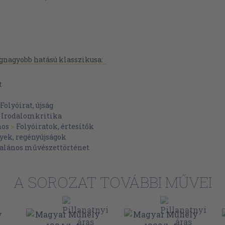
gnagyobb hatású klasszikusa:
t
lszíne 37
Folyóirat, újság
n Ferenc kiállítása 41
>
Irodalomkritika
nos
>
Folyóiratok, értesítők
yek, regényújságok
llítás Bada Dada (1963-2006)
talános művészettörténet
Géza, Soltis Miklós, Varga
A SOROZAT TOVÁBBI MŰVEI