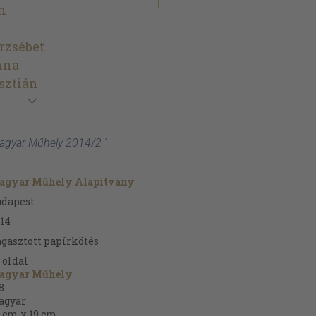
n
rzsébet
nna
sztián
Magyar Műhely 2014/2 '
agyar Műhely Alapítvány
udapest
14
gasztott papírkötés
oldal
agyar Műhely
8
agyar
 cm x 19 cm