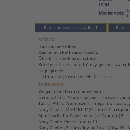
ISBN:
Sz
Megjegyzés:
fo
Értesítőt kérek a kiadóról
Értesít
ELŐSZÓ
Hárman az esőben
Esőben ül a költő és a macska.
Ülnek, és nézik az üres teret.
Erkélyen ülnek, a költő egy gyermekkori b
csöpögő eget,
előttük a tér, kicsit lejjebb...
Tovább
TARTALOM
Varga Lilla: Hárman az esőben 1
Ürmös Attila: A törött szobor. Tito és én vari
Tóbiás Attila: Nem eszem meg a málnás fagy
Nagy Zopán: „Melléklet" (Errata et Corrigend
Montázs Határ Győző nyomán (Gyomán) 9
Nagy Zopán: Párizsi anzix 13
Nagy Zopán: „Bloomsday-haikuk" (1904. 06. 16. -