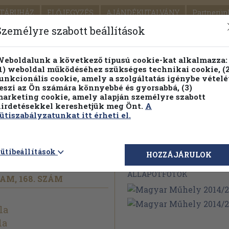
TÁRUHÁZ
ELŐJEGYZÉS
AJÁNDÉKUTALVÁNY
Partnerün
SZÁLLÍTÁS
SEGÍTSÉG
Személyre szabott beállítások
1.
Részletes kereső
Témaköri fa
eboldalunk a következő típusú cookie-kat alkalmazza:
1) weboldal működéséhez szükséges technikai cookie, (2
KIADV
unkcionális cookie, amely a szolgáltatás igénybe vételé
LEGNA
eszi az Ön számára könnyebbé és gyorsabbá, (3)
arketing cookie, amely alapján személyre szabott
PILLANATNYI ÁRAINK
FENNTARTHATÓ OLVASMÁN
irdetésekkel kereshetjük meg Önt.
A
ütiszabályzatunkat itt érheti el.
2014/
2
ütibeállítások
Megvásárolható 
HOZZÁJÁRULOK
ÁLLAPOTFOTÓK
AM, 168. SZÁM
la
la