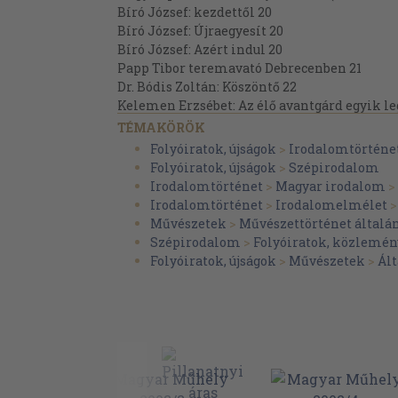
Bíró József: kezdettől 20
Bíró József: Újraegyesít 20
Bíró József: Azért indul 20
Papp Tibor teremavató Debrecenben 21
Dr. Bódis Zoltán: Köszöntő 22
Kelemen Erzsébet: Az élő avantgárd egyik le
Papp Tibor 24
TÉMAKÖRÖK
Szirmai Anna: Csontváz görkorcsolyával.
Folyóiratok, újságok
>
Irodalomtörténe
A hetvenes évek olasz művészete 26
Folyóiratok, újságok
>
Szépirodalom
Puskár Krisztián: Megreped az olasz film fe
Irodalomtörténet
>
Magyar irodalom
>
Novotny Tihamér: A „Macskás ember" Gvárdiá
Irodalomtörténet
>
Irodalomelmélet
Szombathy Bálint: Édes hazám
Művészetek
>
Művészettörténet általá
Herbert Anikó: Szándékos vakság 46
Szépirodalom
>
Folyóiratok, közlemén
Triceps: Szívünkben kacag fel a napfény. Kiá
Folyóiratok, újságok
>
Művészetek
>
Ál
ötvenedik születésnapjára 48
Művészet és asztrológia 53
Péter László: Ctrl V Csoport: Kis Endre, Ricz 
Valentin és Utcai Dávid festményei 54
Híreink 58
Munkatársaink 59