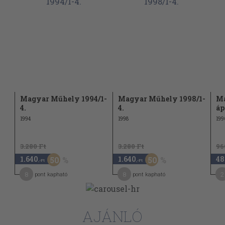
Magyar Műhely 1994/1-
Magyar Műhely 1998/1-
Ma
4.
4.
áp
1994
1998
199
3.280 Ft
3.280 Ft
96
1.640
1.640
48
50
50
,-Ft
,-Ft
8
8
2
pont kapható
pont kapható
AJÁNLÓ