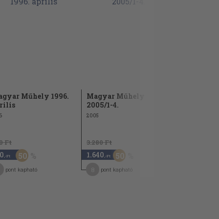
gyar Műhely 1996.
Magyar Műhely
Magyar Mű
rilis
2005/1-4.
2000
6
2005
0 Ft
3.280 Ft
960 Ft
0
1.640
480
50
50
50
,-Ft
,-Ft
,-Ft
8
2
pont kapható
pont kapható
pont kap