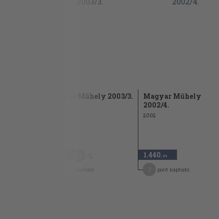
ly 1996.
Magyar Műhely 2003/3.
Magyar Műhely
ber
2002/4.
2003
2002
960 Ft
480
1.440
50
,-Ft
,-Ft
2
7
pont kapható
pont kapható