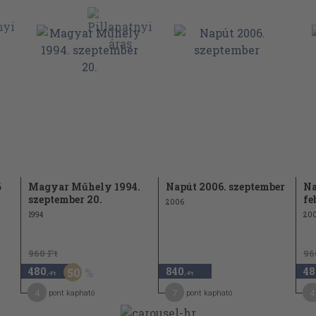
ő
Magyar Műhely 1994.
Napút 2006. szeptember
Na
szeptember 20.
fe
2006
1994
20
960 Ft
96
480
840
48
50
,-Ft
,-Ft
4
7
4
pont kapható
pont kapható