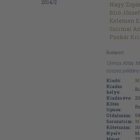
Nagy Zopá
Bíró József
Kelemen E
Szirmai A
Puskár Kri
Budapest
'Ürmös Attila: 
összes példány
Kiadó:
M
Kiadás
B
helye:
Kiadás éve:
20
Kötés
Ra
típusa:
Oldalszám:
59
Sorozatcím:
M
Kötetszám:
16
Nyelv:
M
Méret:
22