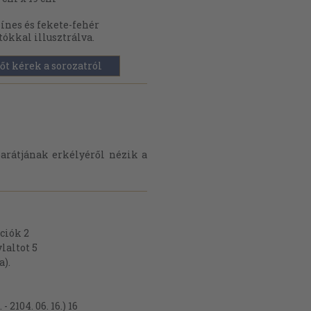
ínes és fekete-fehér
tókkal illusztrálva.
őt kérek a sorozatról
arátjának erkélyéről nézik a
ációk 2
laltot 5
a).
 2104. 06. 16.) 16