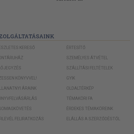
ZOLGÁLTATÁSAINK
ÉSZLETES KERESŐ
ÉRTESÍTŐ
ONTÁRUHÁZ
SZEMÉLYES ÁTVÉTEL
LŐJEGYZÉS
SZÁLLÍTÁSI FELTÉTELEK
IZESSEN KÖNYVVEL!
GYIK
ILLANATNYI ÁRAINK
OLDALTÉRKÉP
ÖNYVFELVÁSÁRLÁS
TÉMAKÖRI FA
SOMAGKÖVETÉS
ÉRDEKES TÉMAKÖREINK
ÍRLEVÉL FELIRATKOZÁS
ELÁLLÁS A SZERZŐDÉSTŐL