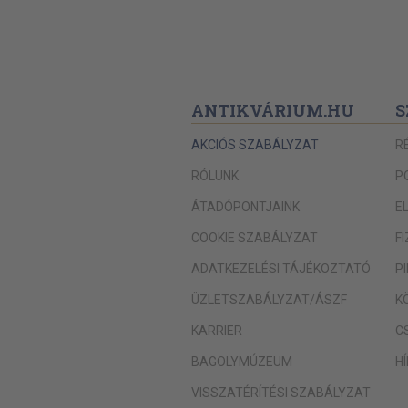
ANTIKVÁRIUM.HU
S
AKCIÓS SZABÁLYZAT
R
RÓLUNK
P
ÁTADÓPONTJAINK
E
COOKIE SZABÁLYZAT
F
ADATKEZELÉSI TÁJÉKOZTATÓ
P
ÜZLETSZABÁLYZAT/ÁSZF
K
KARRIER
C
BAGOLYMÚZEUM
H
VISSZATÉRÍTÉSI SZABÁLYZAT