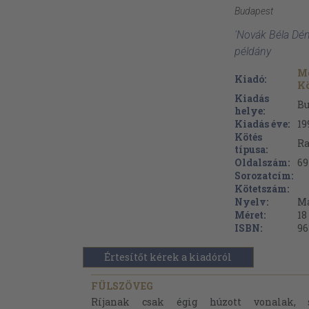
Budapest
'Novák Béla Déne
példány
Mó
Kiadó:
K
Kiadás
Bu
helye:
Kiadás éve:
19
Kötés
Ra
típusa:
Oldalszám:
69
Sorozatcím:
Kötetszám:
Nyelv:
M
Méret:
18
ISBN:
96
Értesítőt kérek a kiadóról
FÜLSZÖVEG
Ríjanak csak égig húzott vonalak, 