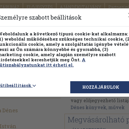
TÁRUHÁZ
ELŐJEGYZÉS
AJÁNDÉKUTALVÁNY
Partnerün
SZÁLLÍTÁS
SEGÍTSÉG
Személyre szabott beállítások
1.
Részletes kereső
Témaköri fa
eboldalunk a következő típusú cookie-kat alkalmazza:
1) weboldal működéséhez szükséges technikai cookie, (2
KIADV
unkcionális cookie, amely a szolgáltatás igénybe vételé
LEGNA
eszi az Ön számára könnyebbé és gyorsabbá, (3)
arketing cookie, amely alapján személyre szabott
PILLANATNYI ÁRAINK
FENNTARTHATÓ OLVASMÁN
irdetésekkel kereshetjük meg Önt.
A
ütiszabályzatunkat itt érheti el.
Novák Béla Dénes
ütibeállítások
HOZZÁJÁRULOK
Novák Béla Dénes művei
vagy előjegyezhető listáj
Dénes könyvek, művek
a Dénes
Megvásárolható 
 István