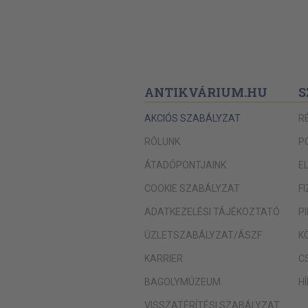
Foszlányok
vers
Alkony
Három capriccio
Macskajaj
ANTIKVÁRIUM.HU
S
Nap, szél, víz
AKCIÓS SZABÁLYZAT
R
Mondd, miféle...
RÓLUNK
P
Szerelemrehívás
ÁTADÓPONTJAINK
E
Elégia
COOKIE SZABÁLYZAT
F
Habeas corpus
ADATKEZELÉSI TÁJÉKOZTATÓ
P
Merengő
ÜZLETSZABÁLYZAT/ÁSZF
K
Táncoltató
KARRIER
C
Daloló
BAGOLYMÚZEUM
H
Reggelek
VISSZATÉRÍTÉSI SZABÁLYZAT