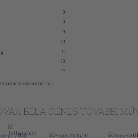
9
9
9
10
11
54
13
13
14
erző származása szerint
>
15
16
VÁK BÉLA DÉNES TOVÁBBI MŰ
17
21