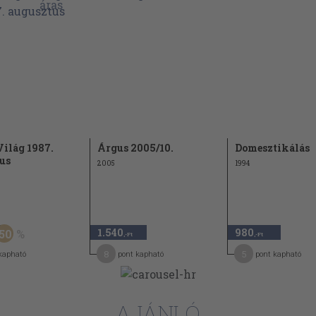
21
22
23
24
24
25
26
ilág 1987.
Árgus 2005/10.
Domesztikálás
us
28
2005
1994
28
29
1.540
980
50
,-Ft
,-Ft
33
8
5
kapható
pont kapható
pont kapható
33
ba
AJÁNLÓ
34