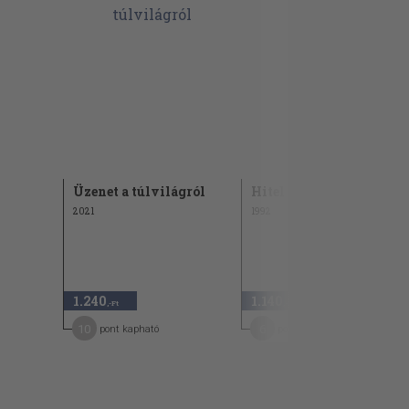
Üzenet a túlvilágról
Hitel 1992. október
2021
1992
1.240
1.140
,-Ft
,-Ft
10
6
pont kapható
pont kapható