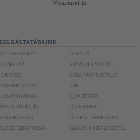
44
44
45
46
ZOLGÁLTATÁSAINK
46
ÉSZLETES KERESŐ
ÉRTESÍTŐ
47
ONTÁRUHÁZ
SZEMÉLYES ÁTVÉTEL
49
LŐJEGYZÉS
SZÁLLÍTÁSI FELTÉTELEK
IZESSEN KÖNYVVEL!
GYIK
53
ILLANATNYI ÁRAINK
OLDALTÉRKÉP
53
ÖNYVFELVÁSÁRLÁS
TÉMAKÖRI FA
54
SOMAGKÖVETÉS
ÉRDEKES TÉMAKÖREINK
55
ÍRLEVÉL FELIRATKOZÁS
ELÁLLÁS A SZERZŐDÉSTŐL
55
56