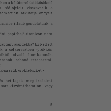
ikon a kétütemű üstökösöket?
rádiójeleit visszaverik a
csomagunk átkutatja angyali
emmibe illanó gondolatunk: a
edni papírhajó-titanicon nem
kaptam ajándékba? Ez kellett
k a célkeresztben (örökkön
csóktól olvadó ólomkatonák,
másnak rohanó terepasztal-
.
jban szűk öröklétünket. -
 és hetilapok meg irodalmi
 sors kiszámíthatatlan - vagy
5