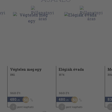
35
36
36
37
37
37
38
Végtelen meg egy
Elégiák évada
Me
41
1981
1974
196
41
42
960 Ft
960 Ft
42
480
480
83
50
50
,-Ft
,-Ft
43
7
7
7
pont kapható
pont kapható
44