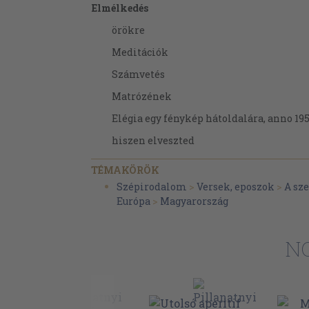
Elmélkedés
örökre
Meditációk
Számvetés
Matrózének
Elégia egy fénykép hátoldalára, anno 19
hiszen elveszted
Ordasének 85
TÉMAKÖRÖK
Történet
Szépirodalom
>
Versek, eposzok
>
A sz
Európa
>
Magyarország
Melankólia
Eltévedt levél Sz. J.-nek
NO
Elmélkedés
Dallamok
Némaság kórusa