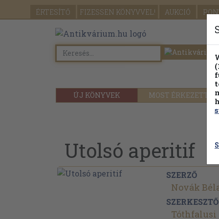
ÉRTESÍTŐ
FIZESSEN
KÖNYVVEL!
AUKCIÓ
PON
W
(
f
t
m
ÚJ KÖNYVEK
MOST ÉRKEZETT
h
s
Utolsó aperitif
S
SZERZŐ
Novák Bél
SZERKESZTŐ
Tóthfalusi