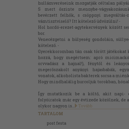
hullámveréseink mozgatják céltalan pályá
S mert őszinte mennybe-vágyakozásunk 
bevérzett felhők, s csöppnyi megváltás-
vámtisztviselő? Itt kötelező üdvözülni! -
Hol hordó-erezet-agytekervények között s
bor.
Venecézgetni a hülyeség gondoláin, sülly
kötelező. -
Gyerekkoromban tán csak törött játékokat 
hozzá, hogy megértsem: apró micimackó
orvvadász a hajnal!), fénytől és leány
megerőszakolt anyányi hajasbabák, egy
vonatok, alkoholista bakterek sorsa a miénk
Hogy mindhalálig hurcoljuk torokban, hónal
Így mutatkozik be a költő, akit napi-
folyóiratok már egy évtizede közölnek, de a
olykor nagyon is...
Tovább
TARTALOM
post festa