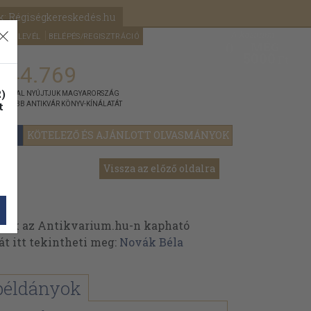
k: Régiségkereskedés.hu
A kosaram
HÍRLEVÉL
BELÉPÉS/REGISZTRÁCIÓ
MÉG
0
5000
Ft
144.769
)
ÁNNYAL NYÚJTJUK MAGYARORSZÁG
t
GYOBB ANTIKVÁR KÖNYV-KÍNÁLATÁT
YOK
KÖTELEZŐ ÉS AJÁNLOTT OLVASMÁNYOK
Vissza az előző oldalra
nek az Antikvarium.hu-n kapható
át itt tekintheti meg:
Novák Béla
példányok