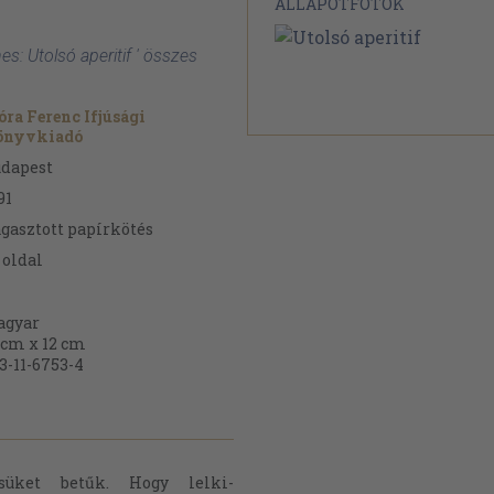
ÁLLAPOTFOTÓK
s: Utolsó aperitif ' összes
ra Ferenc Ifjúsági
önyvkiadó
dapest
91
gasztott papírkötés
oldal
agyar
 cm x 12 cm
3-11-6753-4
süket betűk. Hogy lelki-