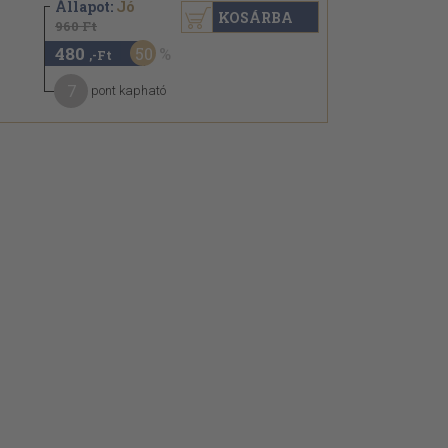
Állapot:
Jó
KOSÁRBA
960 Ft
480
50
,-Ft
7
pont kapható