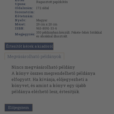
Kötés
Ragasztott papírkötés
típusa:
Oldalszám:
172
oldal
Sorozatcím:
Kötetszám:
Nyelv:
Magyar
Méret:
29 cm x 20 cm
ISBN:
963-8091-33-6
350 példányban készült. Fekete-fehér fotókkal
Megjegyzés:
és ábrákkal illusztrált.
Értesítőt kérek a kiadóról
Megvásárolható példányok
Nincs megvásárolható példány
A könyv összes megrendelhető példánya
elfogyott. Ha kívánja, előjegyezheti a
könyvet, és amint a könyv egy újabb
példánya elérhető lesz, értesítjük.
Előjegyzem