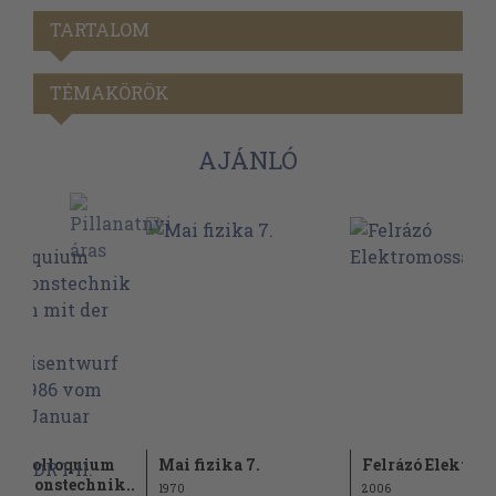
TARTALOM
TÉMAKÖRÖK
AJÁNLÓ
achkolloquium
Mai fizika 7.
Felrázó Elektro
mationstechnik...
1970
2006