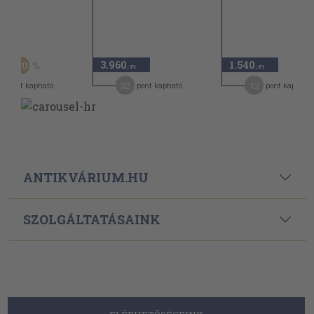
Ft
3.960
1.540
50
,-Ft
,-Ft
,-Ft
1
32
12
pont kapható
pont kapható
pont kapható
ANTIKVÁRIUM.HU
SZOLGÁLTATÁSAINK