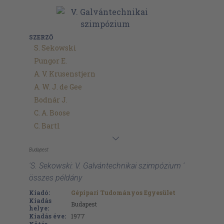
SZERZŐ
S. Sekowski
Pungor E.
A. V. Krusenstjern
A. W. J. de Gee
Bodnár J.
C. A. Boose
C. Bartl
Budapest
'S. Sekowski: V. Galvántechnikai szimpózium '
összes példány
Kiadó:
Gépipari Tudományos Egyesület
Kiadás
Budapest
helye:
Kiadás éve:
1977