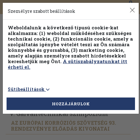
0
Toggle
Főmenü
Könyveink
navigation
Személyre szabott beállítások
Weboldalunk a következő típusú cookie-kat
alkalmazza: (1) weboldal működéséhez szükséges
technikai cookie, (2) funkcionális cookie, amely a
szolgáltatás igénybe vételét teszi az Ön számára
könnyebbé és gyorsabbá, (3) marketing cookie,
amely alapján személyre szabott hirdetésekkel
kereshetjük meg Önt.
A sütiszabályzatunkat itt
érheti el.
Sütibeállítások
Vissza az előző oldalra
Válasszon példányt
HOZZÁJÁRULOK
V. Galvántechnikai szimpózium
AZ EURÓPAI KORRÓZIÓS SZÖVETSÉG 93.
RENDEZVÉNYE ELŐADÁS KIVONATAI