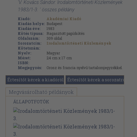
'V. Kovács Sándor: Irodalomtörténeti Közlemények
1983/1-3. ' összes példány
Kiadó:
Akadémiai Kiadó
Kiadás helye:
Budapest
Kiadás éve:
1983
Kötés típusa:
Ragasztott papírkötés
Oldalszám:
309
oldal
Sorozatcím:
Irodalomtörténeti Közlemények
Kötetszám:
Nyelv:
Magyar
Méret:
24 cm x 17 cm
ISBN:
Megjegyzés:
Orosz és francia nyelvű tartalomjegyzékkel.
Értesítőt kérek a kiadóról
Értesítőt kérek a sorozatról
Megvásárolható példányok
ÁLLAPOTFOTÓK