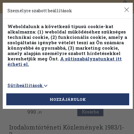
0
Toggle
Főmenü
Könyveink
navigation
Személyre szabott beállítások
Weboldalunk a következő típusú cookie-kat
alkalmazza: (1) weboldal működéséhez szükséges
technikai cookie, (2) funkcionális cookie, amely a
szolgáltatás igénybe vételét teszi az Ön számára
könnyebbé és gyorsabbá, (3) marketing cookie,
amely alapján személyre szabott hirdetésekkel
kereshetjük meg Önt.
A sütiszabályzatunkat itt
érheti el.
Sütibeállítások
Vissza az előző oldalra
HOZZÁJÁRULOK
990
Kosárba
,-Ft
Irodalomtörténeti Közlemények 1983/
1-