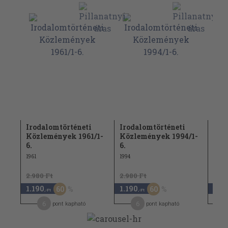
Irodalomtörténeti
Irodalomtörténeti
Iro
/1-
Közlemények 1961/1-
Közlemények 1994/1-
Köz
6.
6.
1979
1961
1994
2.980 Ft
2.980 Ft
1.18
1.190
1.190
590
60
60
,-Ft
,-Ft
6
6
pont kapható
pont kapható