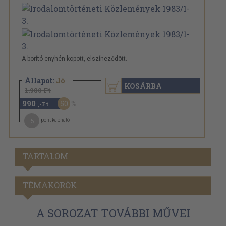
A borító enyhén kopott, elszíneződött.
Állapot:
Jó
KOSÁRBA
1.980 Ft
990
50
,-Ft
5
pont kapható
TARTALOM
TÉMAKÖRÖK
A SOROZAT TOVÁBBI MŰVEI