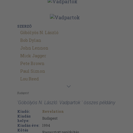
SZERZŐ
Göbölyös N. László
Bob Dylan
John Lennon
Mick Jagger
Pete Brown
Paul Simon
Lou Reed
Budapest
'Göbölyös N. László: Vadpartok ' összes példány
Kiadó:
Revelation
Kiadás
Budapest
helye:
Kiadás éve:
1994
Kötés
Ragasztott papírkötés