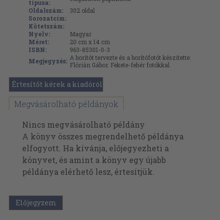
típusa:
Oldalszám:
302
oldal
Sorozatcím:
Kötetszám:
Nyelv:
Magyar
Méret:
20 cm x 14 cm
ISBN:
963-85301-0-3
A borítót tervezte és a borítófotót készítette:
Megjegyzés:
Flórián Gábor. Fekete-fehér fotókkal.
Értesítőt kérek a kiadóról
Megvásárolható példányok
Nincs megvásárolható példány
A könyv összes megrendelhető példánya
elfogyott. Ha kívánja, előjegyezheti a
könyvet, és amint a könyv egy újabb
példánya elérhető lesz, értesítjük.
Előjegyzem