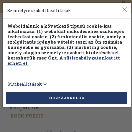
0
Toggle
Főmenü
Könyveink
navigation
Személyre szabott beállítások
Weboldalunk a következő típusú cookie-kat
alkalmazza: (1) weboldal működéséhez szükséges
technikai cookie, (2) funkcionális cookie, amely a
szolgáltatás igénybe vételét teszi az Ön számára
könnyebbé és gyorsabbá, (3) marketing cookie,
amely alapján személyre szabott hirdetésekkel
kereshetjük meg Önt.
A sütiszabályzatunkat itt
érheti el.
Sütibeállítások
Vissza az előző oldalra
Válasszon példányt
HOZZÁJÁRULOK
Vadpartok
ROCK-POÉZIS