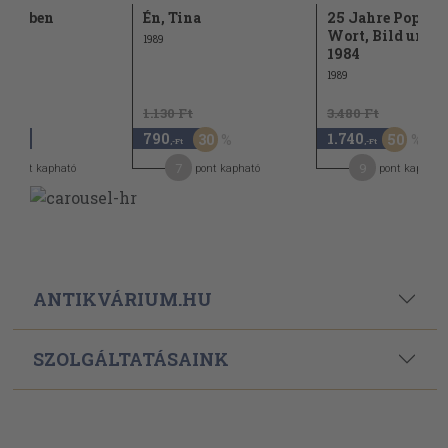
 ködben
Én, Tina
25 Jahre Pop Mu
Wort, Bild und 
1989
1984
1989
1.130 Ft
3.480 Ft
790
1.740
30
50
,-Ft
,-Ft
,-Ft
8
7
9
pont kapható
pont kapható
pont kapható
ANTIKVÁRIUM.HU
SZOLGÁLTATÁSAINK