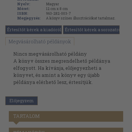
Nyelv:
Magyar
Méret:
12 cm x 8 cm
ISBN:
963-282-003-7
Megjegyzés:
A könyv színes illusztrációkat tartalmaz.
Értesítőt kérek a kiadóról
Értesítőt kérek a sorozatról
Megvásárolható példányok
Nincs megvásárolható példány
A könyv összes megrendelhető példánya
elfogyott. Ha kívánja, előjegyezheti a
könyvet, és amint a könyv egy újabb
példánya elérhető lesz, értesítjük.
Előjegyzem
TARTALOM