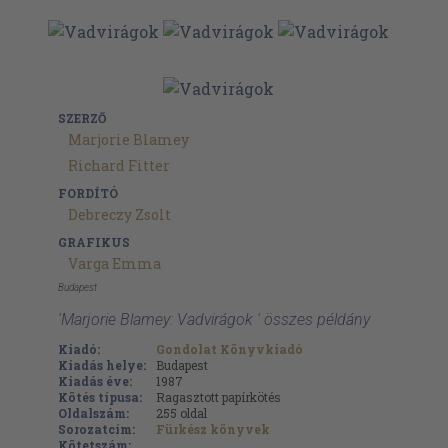
SZERZŐ
Marjorie Blamey
Richard Fitter
FORDÍTÓ
Debreczy Zsolt
GRAFIKUS
Varga Emma
Budapest
'Marjorie Blamey: Vadvirágok ' összes példány
Kiadó:
Gondolat Könyvkiadó
Kiadás helye:
Budapest
Kiadás éve:
1987
Kötés típusa:
Ragasztott papírkötés
Oldalszám:
255
oldal
Sorozatcím:
Fürkész könyvek
Kötetszám: