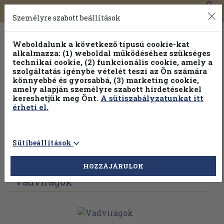
0
Toggle
Főmenü
Könyveink
navigation
Személyre szabott beállítások
Weboldalunk a következő típusú cookie-kat
alkalmazza: (1) weboldal működéséhez szükséges
technikai cookie, (2) funkcionális cookie, amely a
szolgáltatás igénybe vételét teszi az Ön számára
könnyebbé és gyorsabbá, (3) marketing cookie,
Válogasson több mint 30 000 kötet közül
amely alapján személyre szabott hirdetésekkel
Hobbi témakörökben
20% kedvezménnyel!
kereshetjük meg Önt.
A sütiszabályzatunkat itt
érheti el.
Sütibeállítások
Vissza az előző oldalra
Válasszon példányt
HOZZÁJÁRULOK
Vadvirágok