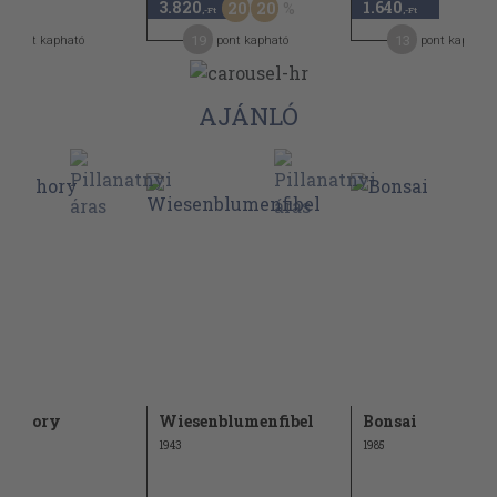
3.820
1.640
20
20
-Ft
,-Ft
,-Ft
2
19
13
pont kapható
pont kapható
pont kapható
AJÁNLÓ
 a hory
Wiesenblumenfibel
Bonsai
1943
1985