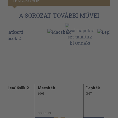
TÉMAKÖRÖK
A SOROZAT TOVÁBBI MŰVEI
kerti emlősök 2.
Macskák
Lepkék
2005
1987
5.980 Ft