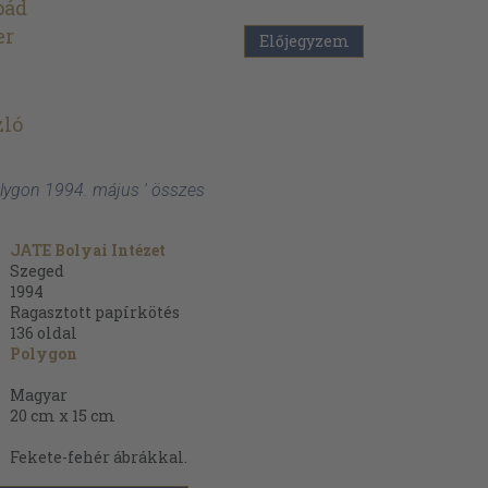
pád
er
Előjegyzem
zló
olygon 1994. május ' összes
JATE Bolyai Intézet
Szeged
1994
Ragasztott papírkötés
136
oldal
Polygon
Magyar
20 cm x 15 cm
Fekete-fehér ábrákkal.