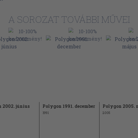
92
A SOROZAT TOVÁBBI MŰVEI
ebra reklámja
97
102
József)
111
A. János)
119
 2002. június
Polygon 1991. december
Polygon 2005. 
1991
2005