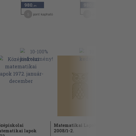
980
980
,-Ft
,-Ft
5
5
pont kapható
pont kapható
zépiskolai
Matematikai Lapok
Középisko
tematikai lapok
2008/1-2.
matematik