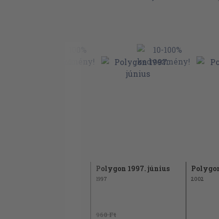
Szalay László)
Egy feladat története (Tarcsay Tamás)
A Fibonacci sorozat mint a lineáris alg
(Stachó László)
Egy ötlet
Egy ötlet: Parkettázzuk ki! (Kosztolányi 
Egy ötlet: Keressünk invariánst! (Csirik 
Feladatrovat
Polygon 1994.
Polygon 1997. június
Polygon
november
1997
2002
1994
960 Ft