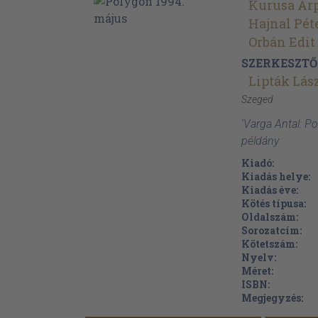
Kurusa Ár
Hajnal Pét
Orbán Edit
SZERKESZTŐ
Lipták Lás
Szeged
'Varga Antal: P
példány
Kiadó:
Kiadás helye:
Kiadás éve:
Kötés típusa:
Oldalszám:
Sorozatcím:
Kötetszám:
Nyelv:
Méret:
ISBN:
Megjegyzés: