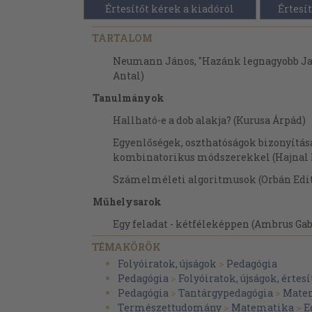
Értesítőt kérek a kiadóról
Értesít
TARTALOM
Neumann János, "Hazánk legnagyobb Jan
Antal)
Tanulmányok
Hallható-e a dob alakja? (Kurusa Árpád)
Egyenlőségek, oszthatóságok bizonyítás
kombinatorikus módszerekkel (Hajnal 
Számelméleti algoritmusok (Orbán Edi
Műhelysarok
Egy feladat - kétféleképpen (Ambrus Gab
A függvény: "falevél-ér" és "DNS-szál"? (B
TÉMAKÖRÖK
Szaniszló)
Folyóiratok, újságok
>
Pedagógia
Pedagógia
>
Folyóiratok, újságok, értes
Albrecht Dürer egy ötszög szerkesztésérő
Pedagógia
>
Tantárgypedagógia
>
Mate
Egy megjegyzés a Morley-tételhez (H. T
Természettudomány
>
Matematika
>
E