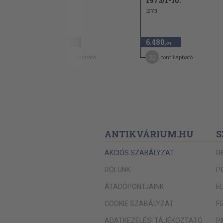
1973/1-10.
1973
840
6.480
,-Ft
,-Ft
7
32
pont kapható
pont kapható
ANTIKVÁRIUM.HU
S
AKCIÓS SZABÁLYZAT
R
RÓLUNK
P
ÁTADÓPONTJAINK
E
COOKIE SZABÁLYZAT
F
ADATKEZELÉSI TÁJÉKOZTATÓ
P