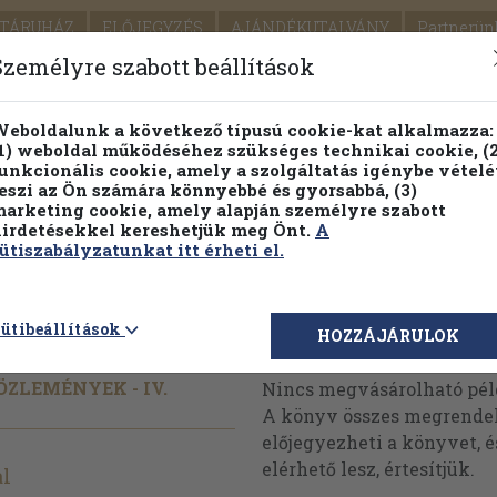
TÁRUHÁZ
ELŐJEGYZÉS
AJÁNDÉKUTALVÁNY
Partnerün
SZÁLLÍTÁS
SEGÍTSÉG
Személyre szabott beállítások
Részletes kereső
Témaköri fa
eboldalunk a következő típusú cookie-kat alkalmazza:
1) weboldal működéséhez szükséges technikai cookie, (2
Vál
unkcionális cookie, amely a szolgáltatás igénybe vételé
eszi az Ön számára könnyebbé és gyorsabbá, (3)
arketing cookie, amely alapján személyre szabott
PILLANATNYI ÁRAINK
FENNTARTHATÓ OLVASMÁN
irdetésekkel kereshetjük meg Önt.
A
ütiszabályzatunkat itt érheti el.
ájus
ütibeállítások
Megvásárolható 
HOZZÁJÁRULOK
ZLEMÉNYEK - IV.
Nincs megvásárolható pé
A könyv összes megrendelh
előjegyezheti a könyvet, 
elérhető lesz, értesítjük.
al