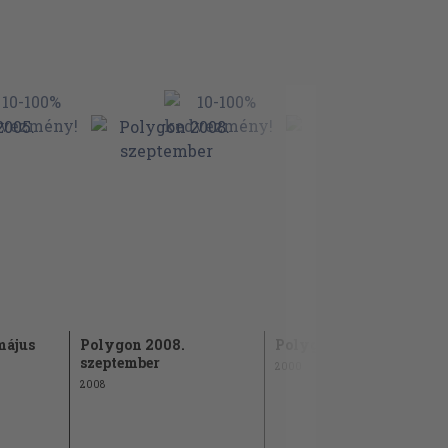
május
Polygon 2008.
Polygon 2000. június
szeptember
2000
2008