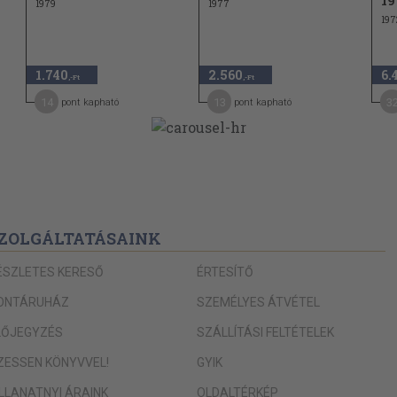
19
1979
1977
197
1.740
2.560
6.
,-Ft
,-Ft
14
13
3
pont kapható
pont kapható
ZOLGÁLTATÁSAINK
ÉSZLETES KERESŐ
ÉRTESÍTŐ
ONTÁRUHÁZ
SZEMÉLYES ÁTVÉTEL
LŐJEGYZÉS
SZÁLLÍTÁSI FELTÉTELEK
IZESSEN KÖNYVVEL!
GYIK
ILLANATNYI ÁRAINK
OLDALTÉRKÉP