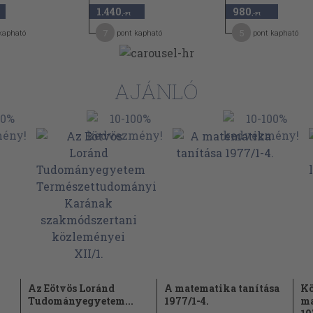
1.440
980
,-Ft
,-Ft
7
5
kapható
pont kapható
pont kapható
AJÁNLÓ
Az Eötvös Loránd
A matematika tanítása
Kö
Tudományegyetem...
1977/1-4.
ma