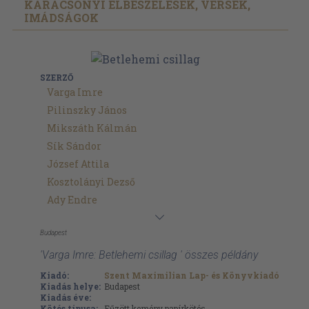
KARÁCSONYI ELBESZÉLÉSEK, VERSEK,
IMÁDSÁGOK
SZERZŐ
Varga Imre
Pilinszky János
Mikszáth Kálmán
Sík Sándor
József Attila
Kosztolányi Dezső
Ady Endre
Budapest
'Varga Imre: Betlehemi csillag ' összes példány
Kiadó:
Szent Maximilian Lap- és Könyvkiadó
Kiadás helye:
Budapest
Kiadás éve:
Kötés típusa:
Fűzött kemény papírkötés