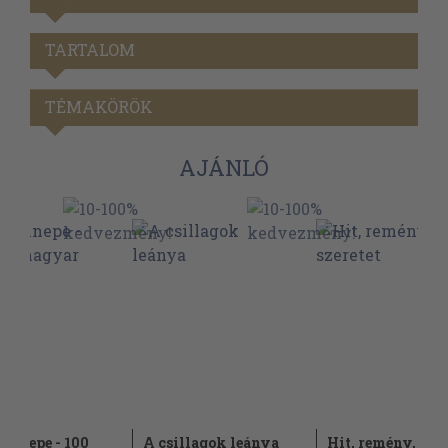
TARTALOM
TÉMAKÖRÖK
AJÁNLÓ
 ünnepe - 100
A csillagok leánya
Hit, remény, szer