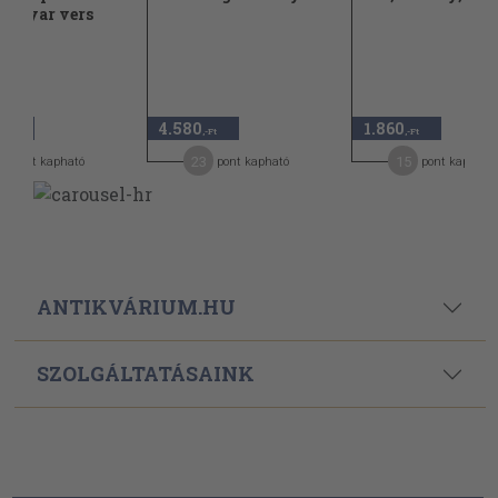
magyar vers
4.580
1.860
,-Ft
,-Ft
,-Ft
4
23
15
pont kapható
pont kapható
pont kapható
ANTIKVÁRIUM.HU
SZOLGÁLTATÁSAINK