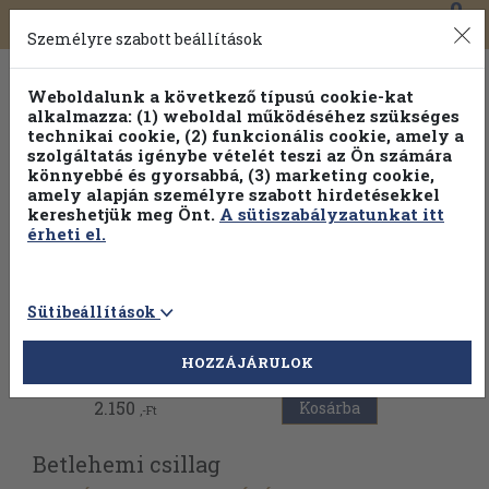
0
Toggle
Főmenü
Könyveink
navigation
Személyre szabott beállítások
Weboldalunk a következő típusú cookie-kat
alkalmazza: (1) weboldal működéséhez szükséges
technikai cookie, (2) funkcionális cookie, amely a
szolgáltatás igénybe vételét teszi az Ön számára
könnyebbé és gyorsabbá, (3) marketing cookie,
Válogasson több mint 1.000.000 kiadványunk közül
10-
amely alapján személyre szabott hirdetésekkel
100% kedvezménnyel!
kereshetjük meg Önt.
A sütiszabályzatunkat itt
érheti el.
Sütibeállítások
Vissza az előző oldalra
HOZZÁJÁRULOK
2.150
Kosárba
,-Ft
Betlehemi csillag