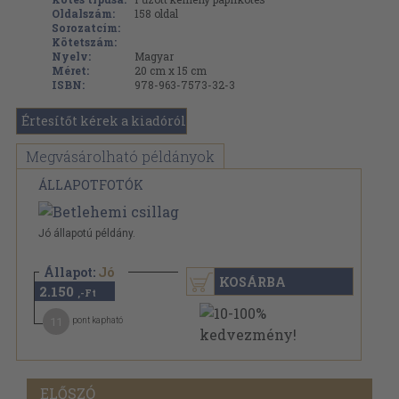
Oldalszám:
158
oldal
Sorozatcím:
Kötetszám:
Nyelv:
Magyar
Méret:
20 cm x 15 cm
ISBN:
978-963-7573-32-3
Értesítőt kérek a kiadóról
Megvásárolható példányok
ÁLLAPOTFOTÓK
Jó állapotú példány.
Állapot:
Jó
KOSÁRBA
2.150
,-Ft
11
pont kapható
ELŐSZÓ