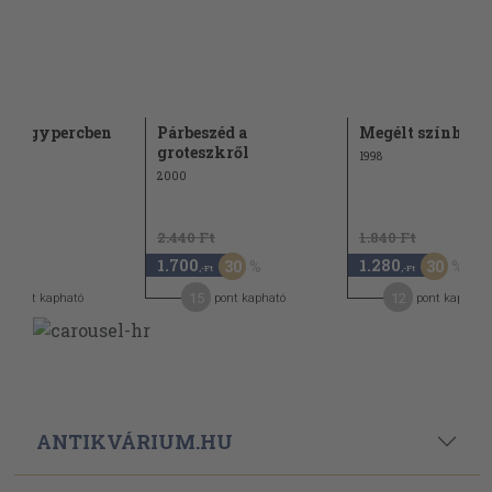
ek egypercben
Párbeszéd a
Megélt színház
groteszkről
1998
2000
2.440 Ft
1.840 Ft
1.700
1.280
30
30
-Ft
,-Ft
,-Ft
15
12
pont kapható
pont kapható
pont kapható
ANTIKVÁRIUM.HU