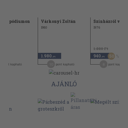
ül a pódiumon
Várkonyi Zoltán
Színházról vitá
1980
1976
1.880 Ft
1.980
940
50
-Ft
,-Ft
,-Ft
10
8
pont kapható
pont kapható
pont kapható
AJÁNLÓ