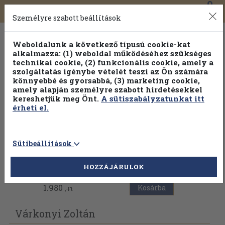
0
Toggle
Főmenü
Könyveink
navigation
Személyre szabott beállítások
Weboldalunk a következő típusú cookie-kat
alkalmazza: (1) weboldal működéséhez szükséges
technikai cookie, (2) funkcionális cookie, amely a
szolgáltatás igénybe vételét teszi az Ön számára
könnyebbé és gyorsabbá, (3) marketing cookie,
amely alapján személyre szabott hirdetésekkel
kereshetjük meg Önt.
A sütiszabályzatunkat itt
érheti el.
Sütibeállítások
Vissza az előző oldalra
HOZZÁJÁRULOK
1.980
Kosárba
,-Ft
Várkonyi Zoltán