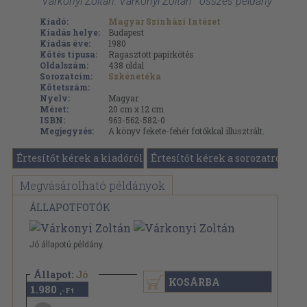
'Várkonyi Zoltán: Várkonyi Zoltán ' összes példány
Kiadó:
Magyar Színházi Intézet
Kiadás helye:
Budapest
Kiadás éve:
1980
Kötés típusa:
Ragasztott papírkötés
Oldalszám:
438
oldal
Sorozatcím:
Szkénetéka
Kötetszám:
Nyelv:
Magyar
Méret:
20 cm x 12 cm
ISBN:
963-562-582-0
Megjegyzés:
A könyv fekete-fehér fotókkal illusztrált.
Értesítőt kérek a kiadóról
Értesítőt kérek a sorozatról
Megvásárolható példányok
ÁLLAPOTFOTÓK
Jó állapotú példány.
Állapot:
Jó
KOSÁRBA
1.980
,-Ft