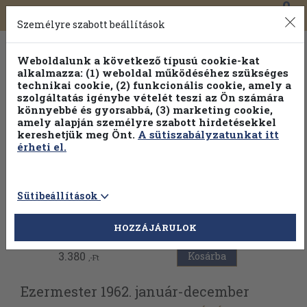
0
Toggle
Főmenü
Könyveink
navigation
Személyre szabott beállítások
Weboldalunk a következő típusú cookie-kat
alkalmazza: (1) weboldal működéséhez szükséges
technikai cookie, (2) funkcionális cookie, amely a
szolgáltatás igénybe vételét teszi az Ön számára
könnyebbé és gyorsabbá, (3) marketing cookie,
amely alapján személyre szabott hirdetésekkel
kereshetjük meg Önt.
A sütiszabályzatunkat itt
érheti el.
Sütibeállítások
Vissza az előző oldalra
HOZZÁJÁRULOK
3.380
Kosárba
,-Ft
Ezermester 1962. január-december