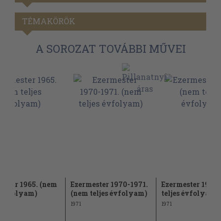
TÉMAKÖRÖK
A SOROZAT TOVÁBBI MŰVEI
ester 1965. (nem
Ezermester 1970-1971.
Ezermester 1971.
s évfolyam)
(nem teljes évfolyam)
teljes évfolyam)
1971
1971