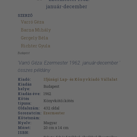
SZERZŐ
Varró Géza
Barna Mihály
Gergely Béla
Richter Gyula
Budapest
'Varró Géza: Ezermester 1962. január-december '
összes példány
Kiadó:
Ifjúsági Lap- és Könyvkiadó Vállalat
Kiadás
Budapest
helye:
Kiadás éve:
1962
Kötés
Könyvkötői kötés
típusa:
Oldalszám:
432
oldal
Sorozatcím:
Ezermester
Kötetszám:
Nyelv:
Magyar
Méret:
20 cm x 14 cm
ISBN: