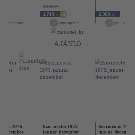
3.480 Ft
1.740
2.380
50
,-Ft
,-Ft
,-Ft
2
9
12
pont kapható
pont kapható
pont kapható
AJÁNLÓ
ester 1975.
Ezermester 1973.
Ezermester 1978.
r-december
január-december
január-december