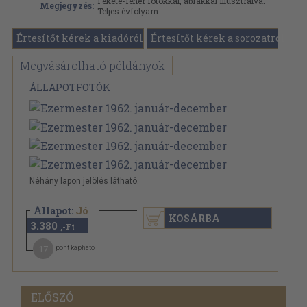
Fekete-fehér fotókkal, ábrákkal illusztrálva.
Megjegyzés:
Teljes évfolyam.
Értesítőt kérek a kiadóról
Értesítőt kérek a sorozatról
Megvásárolható példányok
ÁLLAPOTFOTÓK
Néhány lapon jelölés látható.
Állapot:
Jó
KOSÁRBA
3.380
,-Ft
17
pont kapható
ELŐSZÓ