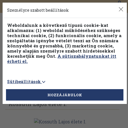
0
Toggle
Főmenü
Könyveink
navigation
Személyre szabott beállítások
Weboldalunk a következő típusú cookie-kat
alkalmazza: (1) weboldal működéséhez szükséges
technikai cookie, (2) funkcionális cookie, amely a
szolgáltatás igénybe vételét teszi az Ön számára
könnyebbé és gyorsabbá, (3) marketing cookie,
Válogasson több mint 1.000.000 kiadványunk közül
10-
amely alapján személyre szabott hirdetésekkel
100% kedvezménnyel!
kereshetjük meg Önt.
A sütiszabályzatunkat itt
érheti el.
Sütibeállítások
Vissza az előző oldalra
Válasszon példányt
HOZZÁJÁRULOK
Kossuth Lajos élete I.