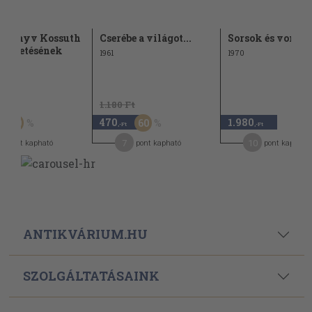
kkönyv Kossuth
Cserébe a világot...
Sorsok és vonzá
 születésének
1961
1970
Ft
1.180 Ft
470
1.980
50
60
,-Ft
,-Ft
4
7
10
pont kapható
pont kapható
pont kapható
ANTIKVÁRIUM.HU
SZOLGÁLTATÁSAINK