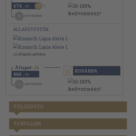
670
30
,-Ft
10
pont kapható
ÁLLAPOTFOTÓK
Jó állapotú példány.
Állapot:
Jó
KOSÁRBA
960
,-Ft
14
pont kapható
FÜLSZÖVEG
TARTALOM