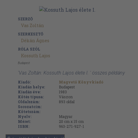
SZERZŐ
Vas Zoltán
SZERKESZTŐ
Dékán Ágnes
RÓLA SZÓL
Kossuth Lajos
Budapest
'Vas Zoltán: Kossuth Lajos élete I. ' összes példány
Kiadó:
Magvető Könyvkiadó
Kiadás helye:
Budapest
Kiadás éve:
1983
Kötés típusa:
Vászon
Oldalszám:
893
oldal
Sorozatcím:
Kötetszám:
Nyelv:
Magyar
Méret:
20 cm x 15 cm
ISBN:
963-271-927-1