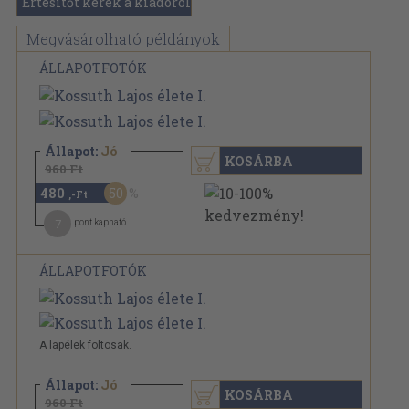
Értesítőt kérek a kiadóról
Megvásárolható példányok
ÁLLAPOTFOTÓK
Állapot:
Jó
KOSÁRBA
960 Ft
480
50
,-Ft
7
pont kapható
ÁLLAPOTFOTÓK
A lapélek foltosak.
Állapot:
Jó
KOSÁRBA
960 Ft