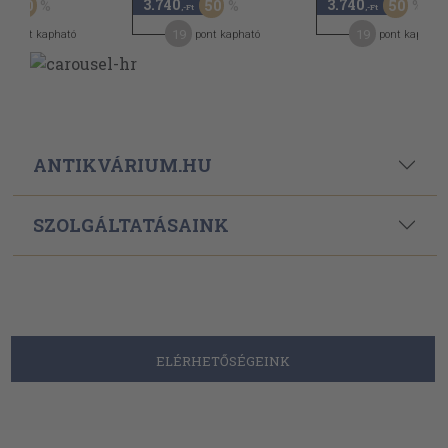
3.740
3.740
30
50
50
-Ft
,-Ft
,-Ft
2
19
19
pont kapható
pont kapható
pont kapható
ANTIKVÁRIUM.HU
SZOLGÁLTATÁSAINK
ELÉRHETŐSÉGEINK