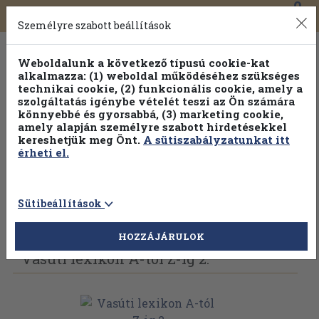
0
Toggle
Főmenü
Könyveink
navigation
Személyre szabott beállítások
Weboldalunk a következő típusú cookie-kat
alkalmazza: (1) weboldal működéséhez szükséges
technikai cookie, (2) funkcionális cookie, amely a
szolgáltatás igénybe vételét teszi az Ön számára
könnyebbé és gyorsabbá, (3) marketing cookie,
Válogasson több mint 30 000 kötet közül
amely alapján személyre szabott hirdetésekkel
Hobbi témakörökben
20% kedvezménnyel!
kereshetjük meg Önt.
A sütiszabályzatunkat itt
érheti el.
Sütibeállítások
Vissza az előző oldalra
Válasszon példányt
HOZZÁJÁRULOK
Vasúti lexikon A-tól Z-ig 2.