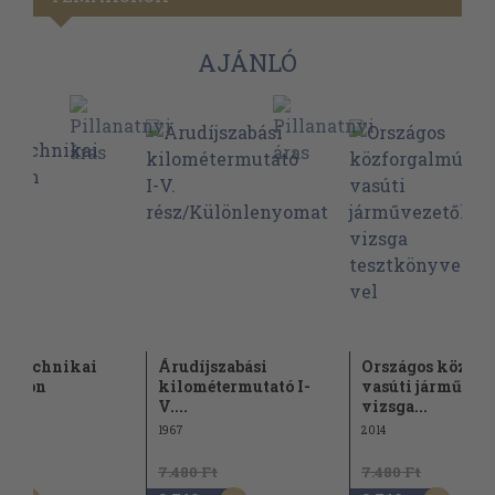
AJÁNLÓ
ástechnikai
Árudíjszabási
Országos közfo
exikon
kilométermutató I-
vasúti járművez
V....
vizsga...
1967
2014
Ft
7.480 Ft
7.480 Ft