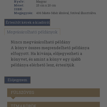
Nyelv:
Magyar
Méret:
25 cm x 20 cm
ISBN:
Megjegyzés:
406 fekete-fehér ábrával, fotóval illusztrálva.
Értesítőt kérek a kiadóról
Megvásárolható példányok
Nincs megvásárolható példány
A könyv összes megrendelhető példánya
elfogyott. Ha kívánja, előjegyezheti a
könyvet, és amint a könyv egy újabb
példánya elérhető lesz, értesítjük.
Előjegyzem
FÜLSZÖVEG
TÉMAKÖRÖK