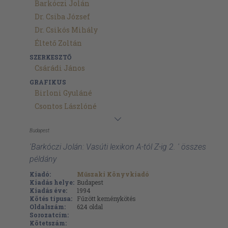
Barkóczi Jolán
Dr. Csiba József
Dr. Csikós Mihály
Éltető Zoltán
SZERKESZTŐ
Csárádi János
GRAFIKUS
Birloni Gyuláné
Csontos Lászlóné
Budapest
'Barkóczi Jolán: Vasúti lexikon A-tól Z-ig 2. ' összes
példány
Kiadó:
Műszaki Könyvkiadó
Kiadás helye:
Budapest
Kiadás éve:
1994
Kötés típusa:
Fűzött keménykötés
Oldalszám:
624
oldal
Sorozatcím:
Kötetszám: