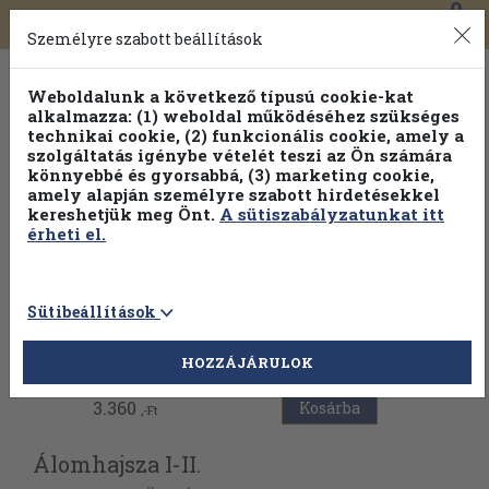
0
Toggle
Főmenü
Könyveink
navigation
Személyre szabott beállítások
Weboldalunk a következő típusú cookie-kat
alkalmazza: (1) weboldal működéséhez szükséges
technikai cookie, (2) funkcionális cookie, amely a
szolgáltatás igénybe vételét teszi az Ön számára
könnyebbé és gyorsabbá, (3) marketing cookie,
amely alapján személyre szabott hirdetésekkel
kereshetjük meg Önt.
A sütiszabályzatunkat itt
érheti el.
Sütibeállítások
Vissza az előző oldalra
HOZZÁJÁRULOK
3.360
Kosárba
,-Ft
Álomhajsza I-II.