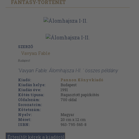
FANTASY-TÖRTÉNET
SZERZŐ
Vavyan Fable
Budapest
'Vavyan Fable: Álomhajsza I-II. ' összes példány
Kiadó:
Pannon Könyvkiadó
Kiadás helye:
Budapest
Kiadás éve:
1991
Kötés típusa:
Ragasztott papírkötés
Oldalszám:
700
oldal
Sorozatcím:
Kötetszám:
Nyelv:
Magyar
Méret:
20 cm x 12 cm
ISBN:
963-795-565-8
Értesítőt kérek a kiadóról