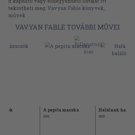
n kapható vagy előjegyezhető listáját itt
tekintheti meg:
Vavyan Fable könyvek,
művek
VAVYAN FABLE TOVÁBBI MŰVEI
zscsók
A pepita macska
Halálnak halálá
1992
1989