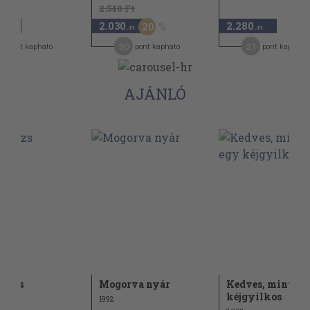
2.540 Ft
2.030
2.280
20
,-Ft
,-Ft
,-Ft
2
30
21
pont kapható
pont kapható
pont kapható
AJÁNLÓ
arázs
Mogorva nyár
Kedves, mint eg
kéjgyilkos
1992