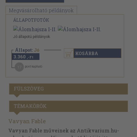
Megvásárolható példányok
ÁLLAPOTFOTÓK
Jó állapotú példányok.
Állapot:
Jó
KOSÁRBA
3.360
,-Ft
17
pont kapható
FÜLSZÖVEG
TÉMAKÖRÖK
Vavyan Fable
Vavyan Fable műveinek az Antikvarium.hu-