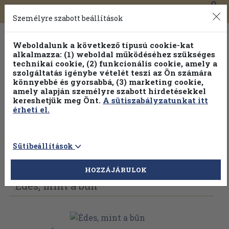
0
Toggle
Főmenü
Könyveink
navigation
Személyre szabott beállítások
Weboldalunk a következő típusú cookie-kat
alkalmazza: (1) weboldal működéséhez szükséges
technikai cookie, (2) funkcionális cookie, amely a
szolgáltatás igénybe vételét teszi az Ön számára
könnyebbé és gyorsabbá, (3) marketing cookie,
amely alapján személyre szabott hirdetésekkel
kereshetjük meg Önt.
A sütiszabályzatunkat itt
érheti el.
Sütibeállítások
Vissza az előző oldalra
Válasszon példányt
HOZZÁJÁRULOK
Édes, mint a bűn