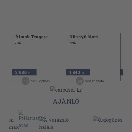
a
Álmok Tengere
Könnyű álom
Ked
kéj
2012
1996
2008
2.980
1.840
5.8
,-Ft
,-Ft
15
28
pont kapható
pont kapható
AJÁNLÓ