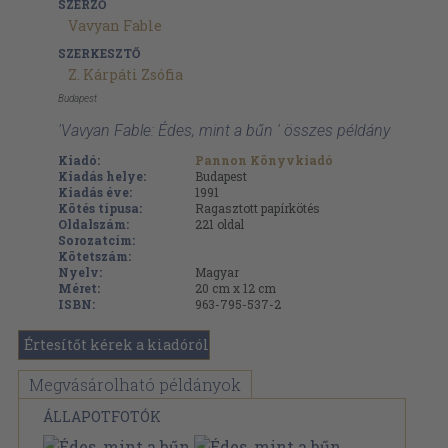
SZERZŐ
Vavyan Fable
SZERKESZTŐ
Z. Kárpáti Zsófia
Budapest
'Vavyan Fable: Édes, mint a bűn ' összes példány
Kiadó:
Pannon Könyvkiadó
Kiadás helye:
Budapest
Kiadás éve:
1991
Kötés típusa:
Ragasztott papírkötés
Oldalszám:
221
oldal
Sorozatcím:
Kötetszám:
Nyelv:
Magyar
Méret:
20 cm x 12 cm
ISBN:
963-795-537-2
Értesítőt kérek a kiadóról
Megvásárolható példányok
ÁLLAPOTFOTÓK