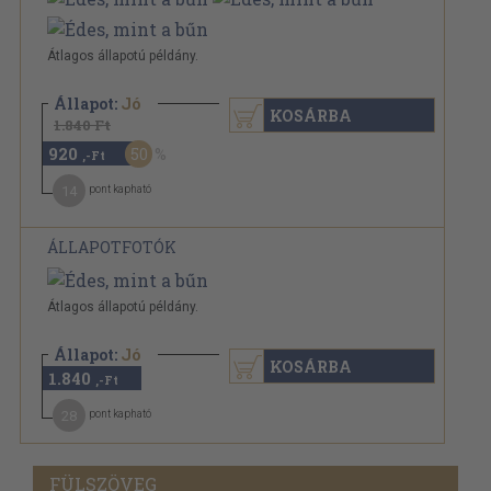
Átlagos állapotú példány.
Állapot:
Jó
KOSÁRBA
1.840 Ft
920
50
,-Ft
14
pont kapható
ÁLLAPOTFOTÓK
Átlagos állapotú példány.
Állapot:
Jó
KOSÁRBA
1.840
,-Ft
28
pont kapható
FÜLSZÖVEG