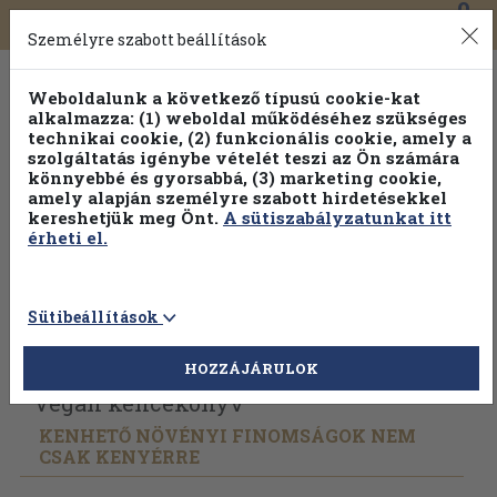
0
Toggle
Főmenü
Könyveink
navigation
Személyre szabott beállítások
Weboldalunk a következő típusú cookie-kat
alkalmazza: (1) weboldal működéséhez szükséges
technikai cookie, (2) funkcionális cookie, amely a
szolgáltatás igénybe vételét teszi az Ön számára
könnyebbé és gyorsabbá, (3) marketing cookie,
amely alapján személyre szabott hirdetésekkel
kereshetjük meg Önt.
A sütiszabályzatunkat itt
érheti el.
Sütibeállítások
Vissza az előző oldalra
Válasszon példányt
HOZZÁJÁRULOK
Vegán kencekönyv
KENHETŐ NÖVÉNYI FINOMSÁGOK NEM
CSAK KENYÉRRE