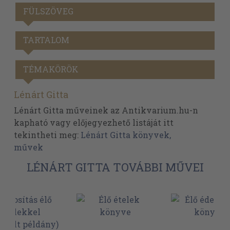
FÜLSZÖVEG
TARTALOM
TÉMAKÖRÖK
Lénárt Gitta
Lénárt Gitta műveinek az Antikvarium.hu-n
kapható vagy előjegyezhető listáját itt
tekintheti meg:
Lénárt Gitta könyvek,
művek
LÉNÁRT GITTA TOVÁBBI MŰVEI