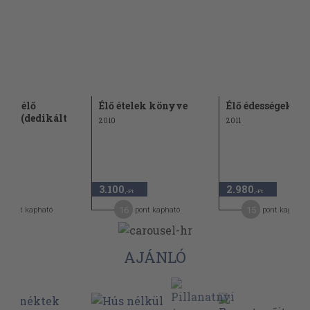
ítás élő
Élő ételek könyve
Élő édességek k
kkel (dedikált
2010
2011
ny)
3.100
2.980
,-Ft
,-Ft
,-Ft
2
16
15
pont kapható
pont kapható
pont kapható
AJÁNLÓ