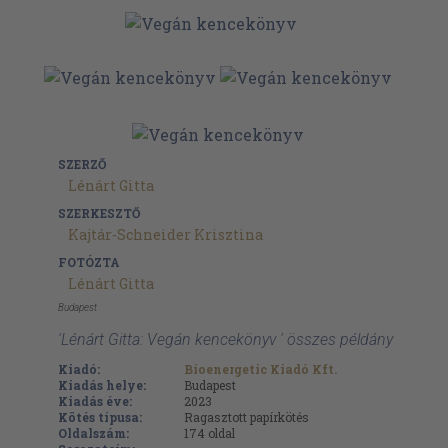
SZERZŐ
Lénárt Gitta
SZERKESZTŐ
Kajtár-Schneider Krisztina
FOTÓZTA
Lénárt Gitta
Budapest
'Lénárt Gitta: Vegán kencekönyv ' összes példány
Kiadó:
Bioenergetic Kiadó Kft.
Kiadás helye:
Budapest
Kiadás éve:
2023
Kötés típusa:
Ragasztott papírkötés
Oldalszám:
174
oldal