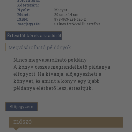
Sorozatcím:
Kötetszám:
Nyelv:
Magyar
Méret:
20 cm x 14 cm
ISBN:
978-963-291-626-2
Megjegyzés:
Színes fotókkal illusztrálva.
Értesítőt kérek a kiadóról
Megvásárolható példányok
Nincs megvásárolható példány
A könyv összes megrendelhető példánya
elfogyott. Ha kívánja, előjegyezheti a
könyvet, és amint a könyv egy újabb
példánya elérhető lesz, értesítjük.
Előjegyzem
ELŐSZÓ