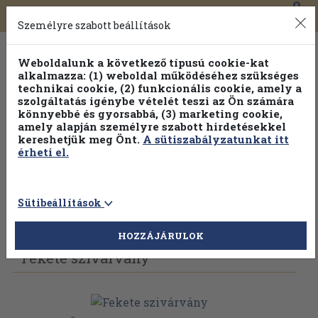
0
Toggle
Főmenü
Könyveink
navigation
Személyre szabott beállítások
Weboldalunk a következő típusú cookie-kat
alkalmazza: (1) weboldal működéséhez szükséges
technikai cookie, (2) funkcionális cookie, amely a
szolgáltatás igénybe vételét teszi az Ön számára
könnyebbé és gyorsabbá, (3) marketing cookie,
Válogasson több mint 1.000.000 kiadványunk közül
10-
amely alapján személyre szabott hirdetésekkel
100% kedvezménnyel!
kereshetjük meg Önt.
A sütiszabályzatunkat itt
érheti el.
Sütibeállítások
Vissza az előző oldalra
Válasszon példányt
HOZZÁJÁRULOK
Fekete szivárvány