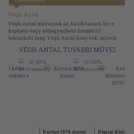
Végh Antal
Végh Antal műveinek az Antikvarium.hu-n
kapható vagy előjegyezhető listáját itt
tekintheti meg:
Végh Antal könyvek, művek
VÉGH ANTAL TOVÁBBI MŰVEI
ötet
Kortárs 1979. június
Kémiai Közlem