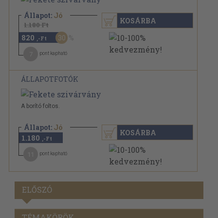
Állapot:
Jó
KOSÁRBA
1.180 Ft
820
30
,-Ft
7
pont kapható
ÁLLAPOTFOTÓK
A borító foltos.
Állapot:
Jó
KOSÁRBA
1.180
,-Ft
11
pont kapható
ELŐSZÓ
TÉMAKÖRÖK