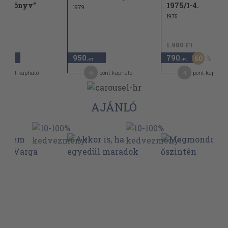
ácskönyv"
1975/1-4.
1979
1975
1.980 Ft
0
950
790
60
,-Ft
,-Ft
,-Ft
0
8
4
pont kapható
pont kapható
pont kapható
AJÁNLÓ