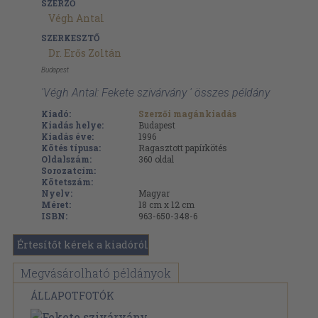
SZERZŐ
Végh Antal
SZERKESZTŐ
Dr. Erős Zoltán
Budapest
'Végh Antal: Fekete szivárvány ' összes példány
Kiadó:
Szerzői magánkiadás
Kiadás helye:
Budapest
Kiadás éve:
1996
Kötés típusa:
Ragasztott papírkötés
Oldalszám:
360
oldal
Sorozatcím:
Kötetszám:
Nyelv:
Magyar
Méret:
18 cm x 12 cm
ISBN:
963-650-348-6
Értesítőt kérek a kiadóról
Megvásárolható példányok
ÁLLAPOTFOTÓK