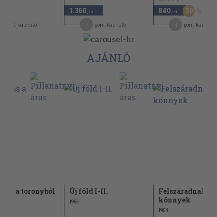
1.360
840
50
-Ft
,-Ft
,-Ft
6
7
4
pont kapható
pont kapható
pont kapható
AJÁNLÓ
ítás a toronyból
Új föld I-II.
Felszáradnak a
könnyek
1955
1954