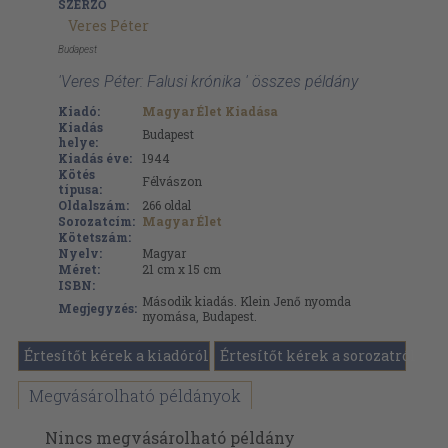
SZERZŐ
Veres Péter
Budapest
'Veres Péter: Falusi krónika ' összes példány
Kiadó:
Magyar Élet Kiadása
Kiadás
Budapest
helye:
Kiadás éve:
1944
Kötés
Félvászon
típusa:
Oldalszám:
266
oldal
Sorozatcím:
Magyar Élet
Kötetszám:
Nyelv:
Magyar
Méret:
21 cm x 15 cm
ISBN:
Második kiadás. Klein Jenő nyomda
Megjegyzés:
nyomása, Budapest.
Értesítőt kérek a kiadóról
Értesítőt kérek a sorozatról
Megvásárolható példányok
Nincs megvásárolható példány