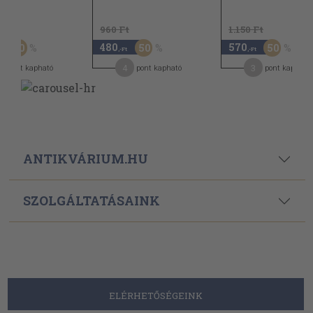
Ft
960 Ft
1.150 Ft
480
570
30
50
50
-Ft
,-Ft
,-Ft
2
4
3
pont kapható
pont kapható
pont kapható
ANTIKVÁRIUM.HU
SZOLGÁLTATÁSAINK
ELÉRHETŐSÉGEINK