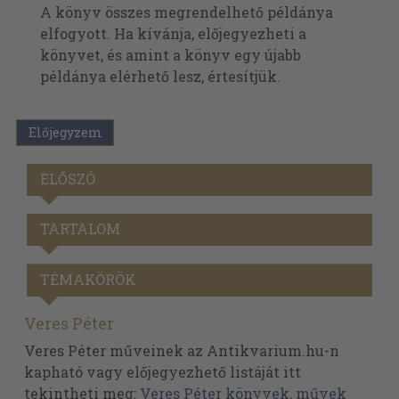
A könyv összes megrendelhető példánya
elfogyott. Ha kívánja, előjegyezheti a
könyvet, és amint a könyv egy újabb
példánya elérhető lesz, értesítjük.
Előjegyzem
ELŐSZÓ
TARTALOM
TÉMAKÖRÖK
Veres Péter
Veres Péter műveinek az Antikvarium.hu-n
kapható vagy előjegyezhető listáját itt
tekintheti meg:
Veres Péter könyvek, művek