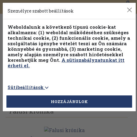
0
Toggle
Főmenü
Könyveink
navigation
Személyre szabott beállítások
Weboldalunk a következő típusú cookie-kat
alkalmazza: (1) weboldal működéséhez szükséges
technikai cookie, (2) funkcionális cookie, amely a
szolgáltatás igénybe vételét teszi az Ön számára
könnyebbé és gyorsabbá, (3) marketing cookie,
Válogasson több mint 30 000 kötet közül
amely alapján személyre szabott hirdetésekkel
Hobbi témakörökben
20% kedvezménnyel!
kereshetjük meg Önt.
A sütiszabályzatunkat itt
érheti el.
Sütibeállítások
Vissza az előző oldalra
Válasszon példányt
HOZZÁJÁRULOK
Falusi krónika