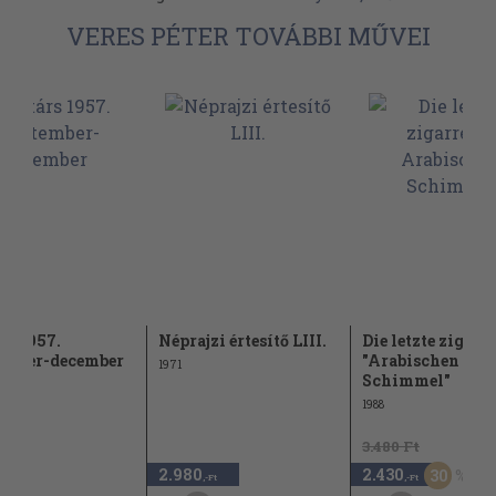
VERES PÉTER TOVÁBBI MŰVEI
rs 1957.
Néprajzi értesítő LIII.
Die letzte zigarr
ember-december
"Arabischen
1971
Schimmel"
1988
3.480 Ft
2.980
2.430
30
,-Ft
,-Ft
,-Ft