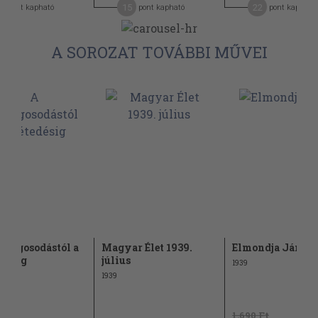
2
15
22
pont kapható
pont kapható
pont kapható
A SOROZAT TOVÁBBI MŰVEI
világosodástól a
Magyar Élet 1939.
Elmondja János
edésig
július
1939
1939
1.690 Ft