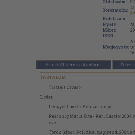
Oldalszám:
8
Ma
Sorozatcím:
é
Kötetszám:
Nyelv:
M
Méret:
20
ISBN:
A 
Megjegyzés:
ta
fe
Értesítőt kérek a kiadóról
Értesít
TARTALOM
Tisztelt Olvasó!
I. rész
Lengyel László: Kétezer-négy
Peschnig Mária Zita - Kéri László: 2004 
éve
Török Gábor: Politikai napirend, 2004 a 