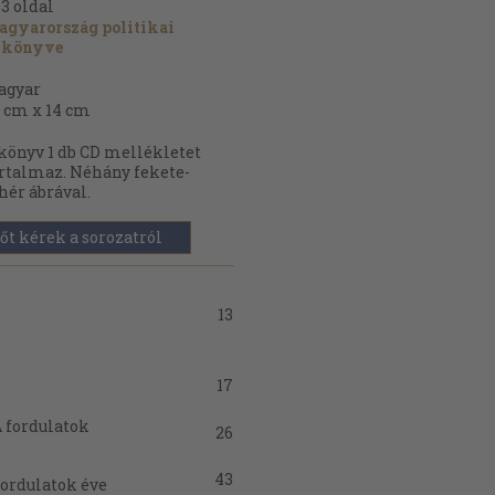
73
oldal
gyarország politikai
vkönyve
agyar
 cm x 14 cm
könyv 1 db CD mellékletet
rtalmaz. Néhány fekete-
hér ábrával.
őt kérek a sorozatról
13
17
A fordulatok
26
43
fordulatok éve