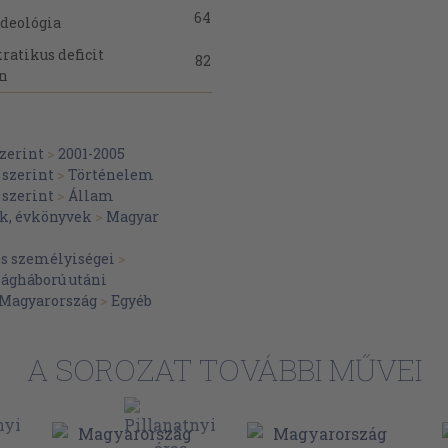
64
ideológia
ratikus deficit
82
en
97
sa
i szerep. A
123
zerint
>
2001-2005
szerint
>
Történelem
éve, a
szerint
>
Állam
133
k, évkönyvek
>
Magyar
iai pluralizmus
143
és személyiségei
>
ilágháború utáni
ivitás és
 Magyarország
>
Egyéb
174
áltás és a
182
A SOROZAT TOVÁBBI MŰVEI
endezkedés
usi-
197
maradt