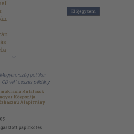
sef
r
Előjegyzem
tán
ván
rás
éla
 Magyarország politikai
 CD-vel ' összes példány
emokrácia Kutatások
agyar Központja
özhasznú Alapítvány
05
gasztott papírkötés