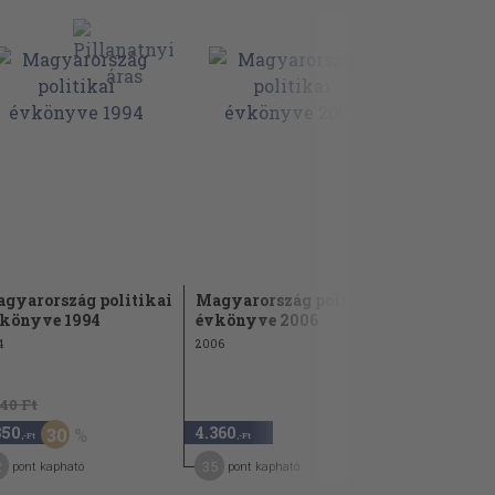
gyarország politikai
Magyarország politikai
Magyar Id
könyve 1994
évkönyve 2006
2004
4
2006
940 Ft
1.980 Ft
350
4.360
990
30
50
,-Ft
,-Ft
,-Ft
2
35
9
pont kapható
pont kapható
pont kap