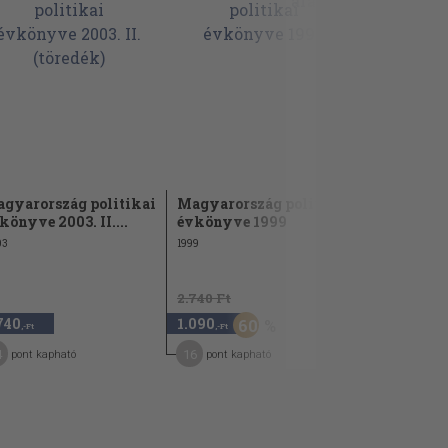
gyarország politikai
Magyarország politikai
Magyarors
könyve 2003. II....
évkönyve 1999
évkönyve 2
03
1999
2003
2.740 Ft
740
1.090
5.040
60
,-Ft
,-Ft
,-Ft
4
16
25
pont kapható
pont kapható
pont kap