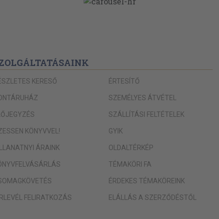
zatlanság és
463
478
492
-2004
öntőbírói
ZOLGÁLTATÁSAINK
500
ÉSZLETES KERESŐ
ÉRTESÍTŐ
506
nnégyezerrel
ONTÁRUHÁZ
SZEMÉLYES ÁTVÉTEL
LŐJEGYZÉS
SZÁLLÍTÁSI FELTÉTELEK
IZESSEN KÖNYVVEL!
GYIK
intézmények
ILLANATNYI ÁRAINK
OLDALTÉRKÉP
1.-12.31
ÖNYVFELVÁSÁRLÁS
TÉMAKÖRI FA
intézmények
SOMAGKÖVETÉS
ÉRDEKES TÉMAKÖREINK
amenti
ÍRLEVÉL FELIRATKOZÁS
ELÁLLÁS A SZERZŐDÉSTŐL