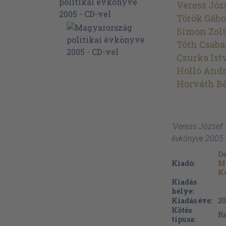
Veress Józ
Török Gábo
Simon Zol
Tóth Csaba
Csurka Ist
Holló And
Horváth B
'Veress József:
évkönyve 2005 -
D
Kiadó:
M
K
Kiadás
helye:
Kiadás éve:
20
Kötés
Ra
típusa: