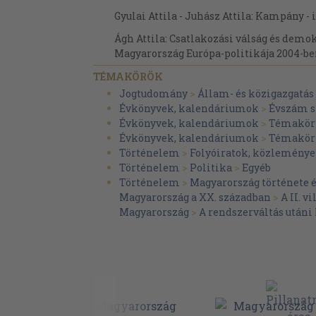
Gyulai Attila - Juhász Attila: Kampány - 
Ágh Attila: Csatlakozási válság és demok
Magyarország Európa-politikája 2004-b
Sárközy Tamás: A kormányzás átalakítá
TÉMAKÖRÖK
Jogtudomány
>
Állam- és közigazgatás
Körösényi András: Párturalom és államfő
Évkönyvek, kalendáriumok
>
Évszám s
2004-es kormányváltás legitimitásáról
Évkönyvek, kalendáriumok
>
Témakör 
Giró-Szász András: Alkuk és kényszerek 
Évkönyvek, kalendáriumok
>
Témakör 
kormányzat körüli erőtér változása
Történelem
>
Folyóiratok, közleménye
Történelem
>
Politika
>
Egyéb
Angelusz Róbert - Tardos Róber: Ideológ
Történelem
>
Magyarország története 
és politikai tagolódás
Magyarország a XX. században
>
A II. v
Bozóki András: 2004, állampolgári passz
Magyarország
>
A rendszerváltás utáni
politikai korszakváltás
Csizmadia Ervin: A 2004. évi kormányfőv
Gyurcsány-kormány első hónapjai
Fricz Tamás: 2004, az alkotmányos ber
kudarcai, különös tekintettel az auguszt
szeptemberi kormányválságra és az el