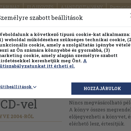
TÁRUHÁZ
ELŐJEGYZÉS
AJÁNDÉKUTALVÁNY
Partnerün
SZÁLLÍTÁS
SEGÍTSÉG
Személyre szabott beállítások
1.
Részletes kereső
Témaköri fa
eboldalunk a következő típusú cookie-kat alkalmazza:
1) weboldal működéséhez szükséges technikai cookie, (2
KIADV
unkcionális cookie, amely a szolgáltatás igénybe vételé
LEGNA
eszi az Ön számára könnyebbé és gyorsabbá, (3)
arketing cookie, amely alapján személyre szabott
PILLANATNYI ÁRAINK
FENNTARTHATÓ OLVASMÁN
irdetésekkel kereshetjük meg Önt.
A
ütiszabályzatunkat itt érheti el.
litikai
ütibeállítások
Megvásárolható 
HOZZÁJÁRULOK
 CD-vel
Nincs megvásárolható pé
A könyv összes megrendelh
VE 2004-RŐL
előjegyezheti a könyvet, 
elérhető lesz, értesítjük.