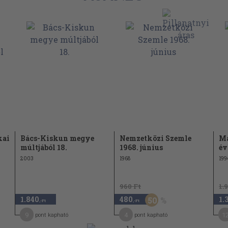
i és hazai
349
s szabályozása
359
rgy:
tonsági
378
ítés évében
 körök -
392
odás
kai
Bács-Kiskun megye
Nemzetközi Szemle
Ma
múltjából 18.
1968. június
év
 vagy
406
2003
1968
199
419
"viharos év"
960 Ft
1.
nciális
1.840
480
1.
50
434
,-Ft
,-Ft
9
4
1
pont kapható
pont kapható