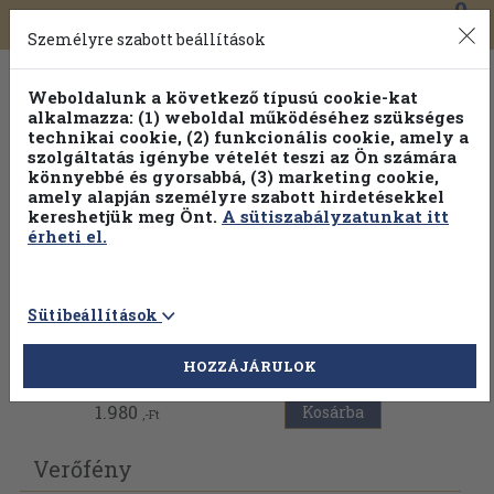
0
Toggle
Főmenü
Könyveink
navigation
Személyre szabott beállítások
Weboldalunk a következő típusú cookie-kat
alkalmazza: (1) weboldal működéséhez szükséges
technikai cookie, (2) funkcionális cookie, amely a
szolgáltatás igénybe vételét teszi az Ön számára
könnyebbé és gyorsabbá, (3) marketing cookie,
Válogasson több mint 30 000 kötet közül
amely alapján személyre szabott hirdetésekkel
Hobbi témakörökben
20% kedvezménnyel!
kereshetjük meg Önt.
A sütiszabályzatunkat itt
érheti el.
Sütibeállítások
Vissza az előző oldalra
HOZZÁJÁRULOK
1.980
Kosárba
,-Ft
Verőfény