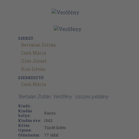
SZERZŐ
Bertalan Zoltán
Cseh Mária
Illés József
Kiss István
SZERKESZTŐ
Cseh Mária
'Bertalan Zoltán: Verőfény ' összes példány
Kiadó:
Kiadás
Kassa
helye:
Kiadás éve:
1942
Kötés
Tűzött kötés
típusa:
Oldalszám:
77
oldal