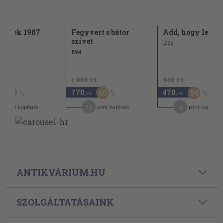
versek 1987
Fegyvert s bátor
Add, hogy lehes
szívet
1999
1984
t
1.940 Ft
940 Ft
770
470
50
60
50
,-Ft
,-Ft
12
4
pont kapható
pont kapható
pont kapható
ANTIKVÁRIUM.HU
SZOLGÁLTATÁSAINK