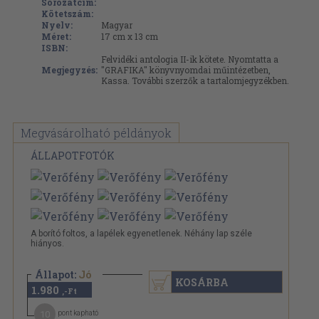
Sorozatcím:
Kötetszám:
Nyelv:
Magyar
Méret:
17 cm x 13 cm
ISBN:
Felvidéki antologia II-ik kötete. Nyomtatta a
Megjegyzés:
"GRAFIKA" könyvnyomdai műintézetben,
Kassa. További szerzők a tartalomjegyzékben.
Megvásárolható példányok
ÁLLAPOTFOTÓK
A borító foltos, a lapélek egyenetlenek. Néhány lap széle
hiányos.
Állapot:
Jó
KOSÁRBA
1.980
,-Ft
10
pont kapható