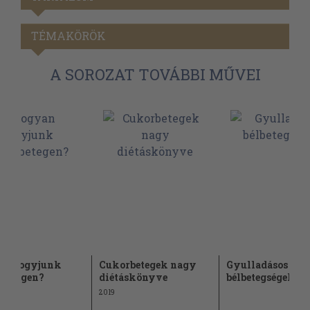
TÉMAKÖRÖK
A SOROZAT TOVÁBBI MŰVEI
an fogyjunk
Cukorbetegek nagy
Gyulladásos
betegen?
diétáskönyve
bélbetegségek
2019