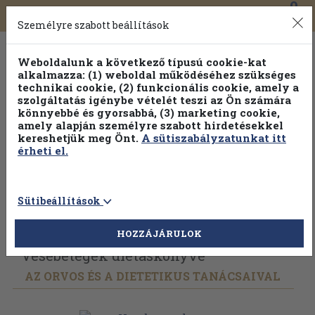
0
Toggle
Főmenü
Könyveink
navigation
Személyre szabott beállítások
Weboldalunk a következő típusú cookie-kat
alkalmazza: (1) weboldal működéséhez szükséges
technikai cookie, (2) funkcionális cookie, amely a
szolgáltatás igénybe vételét teszi az Ön számára
könnyebbé és gyorsabbá, (3) marketing cookie,
amely alapján személyre szabott hirdetésekkel
kereshetjük meg Önt.
A sütiszabályzatunkat itt
érheti el.
Sütibeállítások
Vissza az előző oldalra
Válasszon példányt
HOZZÁJÁRULOK
Vesebetegek diétáskönyve
AZ ORVOS ÉS A DIETETIKUS TANÁCSAIVAL