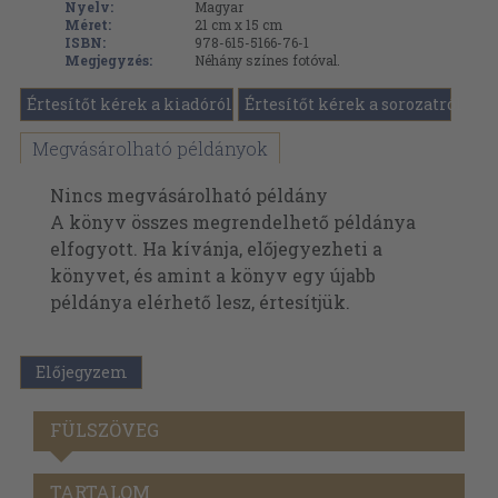
Nyelv:
Magyar
Méret:
21 cm x 15 cm
ISBN:
978-615-5166-76-1
Megjegyzés:
Néhány színes fotóval.
Értesítőt kérek a kiadóról
Értesítőt kérek a sorozatról
Megvásárolható példányok
Nincs megvásárolható példány
A könyv összes megrendelhető példánya
elfogyott. Ha kívánja, előjegyezheti a
könyvet, és amint a könyv egy újabb
példánya elérhető lesz, értesítjük.
Előjegyzem
FÜLSZÖVEG
TARTALOM