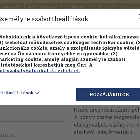
TÁRUHÁZ
ELŐJEGYZÉS
AJÁNDÉKUTALVÁNY
Partnerün
SZÁLLÍTÁS
SEGÍTSÉG
Személyre szabott beállítások
1.
Részletes kereső
Témaköri fa
eboldalunk a következő típusú cookie-kat alkalmazza:
1) weboldal működéséhez szükséges technikai cookie, (2
KIADV
unkcionális cookie, amely a szolgáltatás igénybe vételé
LEGNA
eszi az Ön számára könnyebbé és gyorsabbá, (3)
arketing cookie, amely alapján személyre szabott
PILLANATNYI ÁRAINK
FENNTARTHATÓ OLVASMÁN
irdetésekkel kereshetjük meg Önt.
A
ütiszabályzatunkat itt érheti el.
 irodalmi
ütibeállítások
Megvásárolható 
HOZZÁJÁRULOK
Nincs megvásárolható pé
A könyv összes megrendelh
előjegyezheti a könyvet, 
elérhető lesz, értesítjük.
Sándor