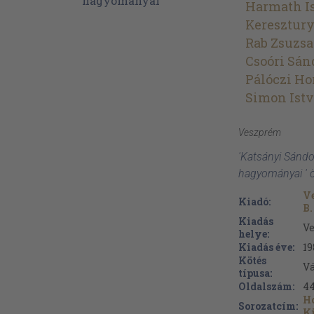
Harmath I
Keresztury
Rab Zsuzsa
Csoóri Sán
Pálóczi H
Simon Ist
Veszprém
'Katsányi Sánd
hagyományai ' 
Ve
Kiadó:
B.
Kiadás
V
helye:
Kiadás éve:
19
Kötés
V
típusa:
Oldalszám:
4
H
Sorozatcím:
K