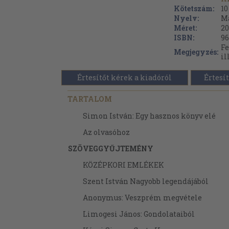
Kötetszám:
10
Nyelv:
M
Méret:
20
ISBN:
96
Fe
Megjegyzés:
il
Értesítőt kérek a kiadóról
Értesít
TARTALOM
Simon István: Egy hasznos könyv elé
Az olvasóhoz
SZÖVEGGYŰJTEMÉNY
KÖZÉPKORI EMLÉKEK
Szent István Nagyobb legendájából
Anonymus: Veszprém megvétele
Limogesi János: Gondolataiból