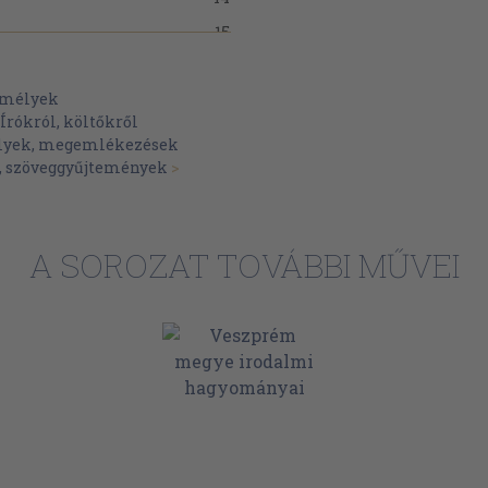
15
15
ól
emélyek
16
Írókról, költőkről
18
lyek, megemlékezések
, szöveggyűjtemények
>
19
19
20
A SOROZAT TOVÁBBI MŰVEI
22
veszedelméről
23
24
25
léről
26
29