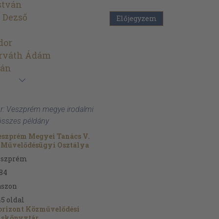
stván
 Dezső
Előjegyzem
dor
orváth Ádám
ván
or: Veszprém megye irodalmi
összes példány
szprém Megyei Tanács V.
 Művelődésügyi Osztálya
eszprém
84
ászon
45
oldal
orizont Közművelődési
iskönyvtár