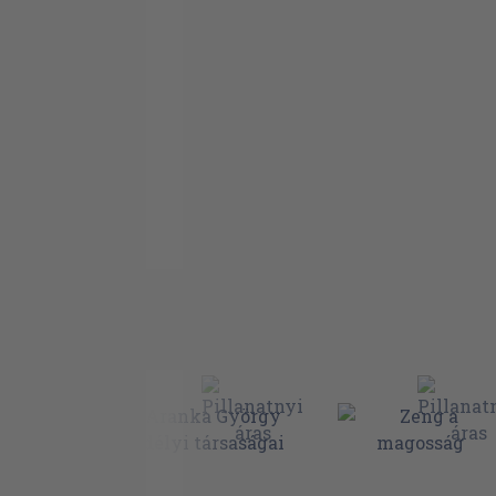
Tinódi Sebestyén: Budai Ali basa históri
Martonfalvay Imre: Szolgálatjárul rövid
emléközet
Zrínyi Miklós: Szigeti veszedelem
Vajtai Márton: Veszprémi hajdú levele p
töröknek
Tóti Lengyel Gáspár: Panaszos levél Za
Kocsi Csergő Bálint: Kősziklán épült há
Bátorkeszi István: Rab prédikátor Trig
tömlöcében
Ács Mihály: Vitézlő Semptei Ferenc hal
Ismeretlen: Jajszó, melyben édes hazá
siratja egy poéta
Szentsei György: Vigasztalj meg, kegyes 
Szentsei György: Bakonyi bújdosók ének
Tolvaj Ferenc Históriás éneke