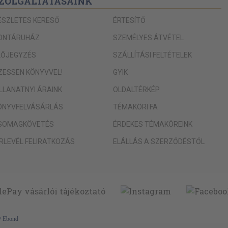
ZOLGÁLTATÁSAINK
55
ÉSZLETES KERESŐ
ÉRTESÍTŐ
57
ONTÁRUHÁZ
SZEMÉLYES ÁTVÉTEL
58
LŐJEGYZÉS
SZÁLLÍTÁSI FELTÉTELEK
61
a prózában
IZESSEN KÖNYVVEL!
GYIK
61
 nagyságához
62
ILLANATNYI ÁRAINK
OLDALTÉRKÉP
vai
64
ÖNYVFELVÁSÁRLÁS
TÉMAKÖRI FA
: Levelek
66
SOMAGKÖVETÉS
ÉRDEKES TÉMAKÖREINK
yelvnek a
ÍRLEVÉL FELIRATKOZÁS
ELÁLLÁS A SZERZŐDÉSTŐL
68
aló
69
érete
ővén,
70
70
y
Ebond