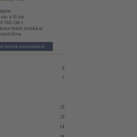
agyar
 cm x 15 cm
3-765-138-1
kete-fehér fotókkal
lusztrálva.
őt kérek a sorozatról
5
7
13
13
14
14