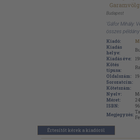
Garamvölg
Budapest
'Gáfor Mihály: V
összes példány
Kiadó:
M
Kiadás
B
helye:
Kiadás éve:
19
Kötés
Ra
típusa:
Oldalszám:
19
Sorozatcím:
Kötetszám:
Nyelv:
M
Méret:
24
ISBN:
96
Ta
Megjegyzés:
Fe
Értesítőt kérek a kiadóról