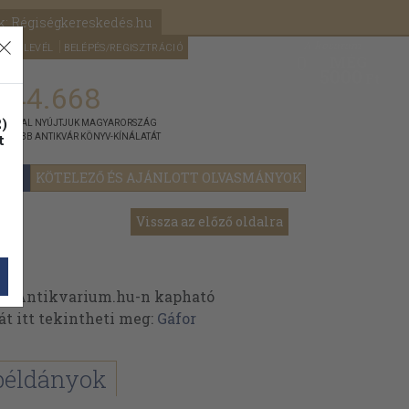
k: Régiségkereskedés.hu
A kosaram
HÍRLEVÉL
BELÉPÉS/REGISZTRÁCIÓ
MÉG
0
5000
Ft
144.668
)
ÁNNYAL NYÚJTJUK MAGYARORSZÁG
t
GYOBB ANTIKVÁR KÖNYV-KÍNÁLATÁT
YOK
KÖTELEZŐ ÉS AJÁNLOTT OLVASMÁNYOK
Vissza az előző oldalra
az Antikvarium.hu-n kapható
át itt tekintheti meg:
Gáfor
példányok