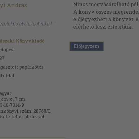
Nincs megvásárolható pé
yi András
A könyv összes megrendelh
előjegyezheti a könyvet, 
ezetékes átviteltechnika I. '
elérhető lesz, értesítjük.
űszaki Könyvkiadó
Előjegyzem
udapest
87
gasztott papírkötés
4
oldal
agyar
 cm x 17 cm
3-10-7314-9
nkönyvi szám: 28768/I.
kete-fehér ábrákkal.