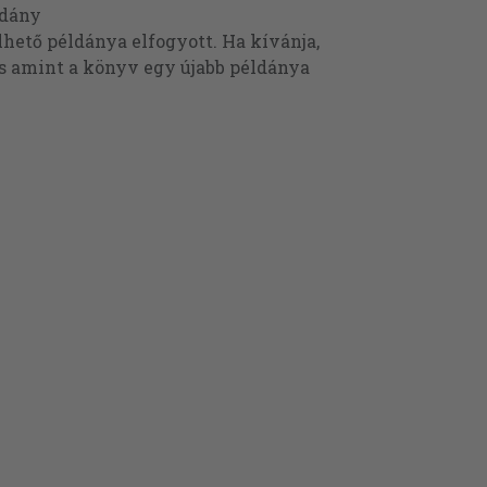
ldány
ető példánya elfogyott. Ha kívánja,
és amint a könyv egy újabb példánya