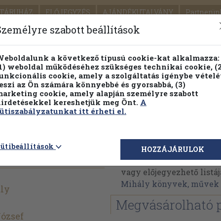
TÁRUHÁZ
ELŐJEGYZÉS
AJÁNDÉKUTALVÁNY
Partnerün
SZÁLLÍTÁS
SEGÍTSÉG
Személyre szabott beállítások
1.
Részletes kereső
Témaköri fa
eboldalunk a következő típusú cookie-kat alkalmazza:
1) weboldal működéséhez szükséges technikai cookie, (2
KIADV
unkcionális cookie, amely a szolgáltatás igénybe vételé
LEGNA
eszi az Ön számára könnyebbé és gyorsabbá, (3)
arketing cookie, amely alapján személyre szabott
PILLANATNYI ÁRAINK
FENNTARTHATÓ OLVASMÁN
irdetésekkel kereshetjük meg Önt.
A
ütiszabályzatunkat itt érheti el.
technika I.
Gáfor Mihály
ütibeállítások
HOZZÁJÁRULOK
Gáfor Mihály műveinek 
vagy előjegyezhető listáj
Mihály könyvek, művek
ály
Megvásárolható 
ózsef