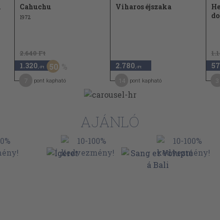
i
Cahuchu
Viharos éjszaka
He
do
1972
2.640 Ft
1.
1.320
2.780
57
50
,-Ft
,-Ft
7
14
3
pont kapható
pont kapható
AJÁNLÓ