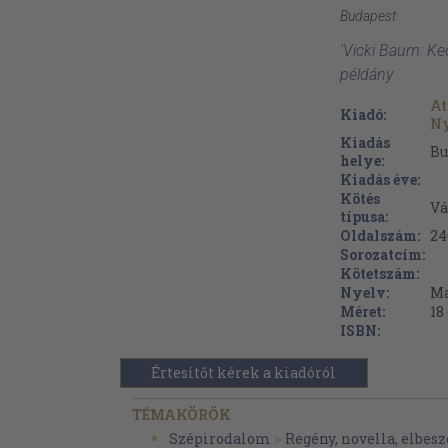
Budapest
'Vicki Baum: Ke
példány
At
Kiadó:
Ny
Kiadás
Bu
helye:
Kiadás éve:
Kötés
Vá
típusa:
Oldalszám:
24
Sorozatcím:
Kötetszám:
Nyelv:
Ma
Méret:
18
ISBN:
Értesítőt kérek a kiadóról
TÉMAKÖRÖK
Szépirodalom
>
Regény, novella, elbesz