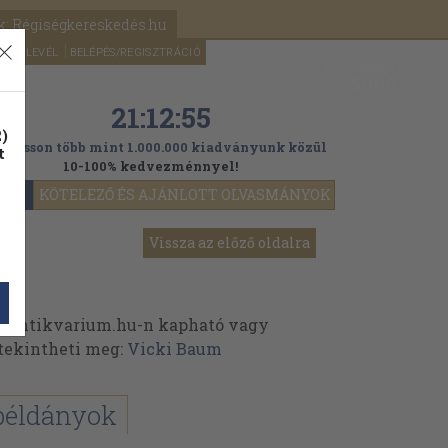
k: Régiségkereskedés.hu
A kosaram
HÍRLEVÉL
BELÉPÉS/REGISZTRÁCIÓ
MÉG
0
5000
Ft
21:12:53
)
ogasson több mint 1.000.000 kiadványunk közül
t
10-100% kedvezménnyel!
YOK
KÖTELEZŐ ÉS AJÁNLOTT OLVASMÁNYOK
Vissza az előző oldalra
 Antikvarium.hu-n kapható vagy
t tekintheti meg:
Vicki Baum
példányok