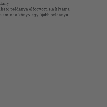
ldány
ető példánya elfogyott. Ha kívánja,
és amint a könyv egy újabb példánya