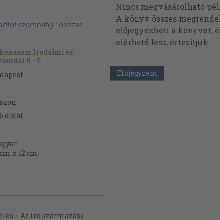
Nincs megvásárolható pé
A könyv összes megrendelh
ddtől-szombatig ' összes
előjegyezheti a könyvet, 
elérhető lesz, értesítjük.
henaeum Irodalmi és
omdai R.-T.
Előjegyzem
dapest
szon
6
oldal
gyar
 cm x 12 cm
élés
>
Az író származása