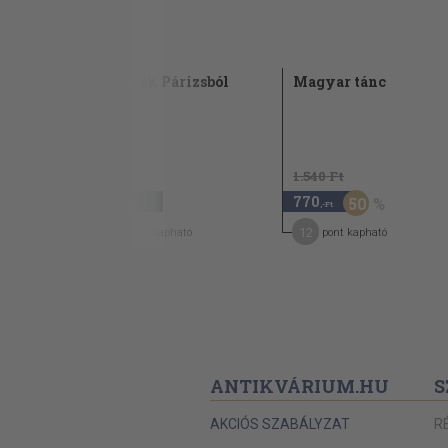
Nyakék Párizsból
Magyar tánc
1961
1.540 Ft
940
770
50
,-Ft
,-Ft
5
12
pont kapható
pont kapható
ANTIKVÁRIUM.HU
S
AKCIÓS SZABÁLYZAT
R