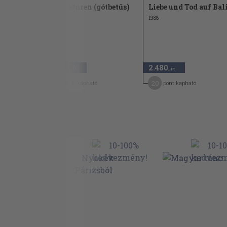
Miniaturen (gótbetűs)
Liebe und Tod auf Bal
1988
2.980
2.480
,-Ft
,-Ft
15
20
pont kapható
pont kapható