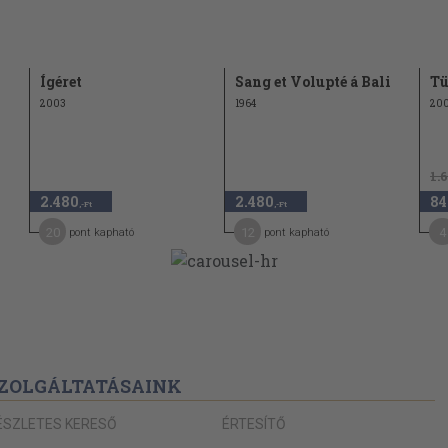
Ígéret
Sang et Volupté á Bali
Tü
2003
1964
20
1.
2.480
2.480
84
,-Ft
,-Ft
20
12
4
pont kapható
pont kapható
ZOLGÁLTATÁSAINK
ÉSZLETES KERESŐ
ÉRTESÍTŐ