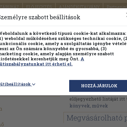
TÁRUHÁZ
ELŐJEGYZÉS
AJÁNDÉKUTALVÁNY
Partnerün
SZÁLLÍTÁS
SEGÍTSÉG
Személyre szabott beállítások
Részletes kereső
Témaköri fa
eboldalunk a következő típusú cookie-kat alkalmazza:
1) weboldal működéséhez szükséges technikai cookie, (2
Vál
unkcionális cookie, amely a szolgáltatás igénybe vételé
eszi az Ön számára könnyebbé és gyorsabbá, (3)
arketing cookie, amely alapján személyre szabott
PILLANATNYI ÁRAINK
FENNTARTHATÓ OLVASMÁN
irdetésekkel kereshetjük meg Önt.
A
ütiszabályzatunkat itt érheti el.
ig
Vicki Baum
ütibeállítások
HOZZÁJÁRULOK
Vicki Baum műveinek az
előjegyezhető listáját it
könyvek, művek
m
Megvásárolható 
nő