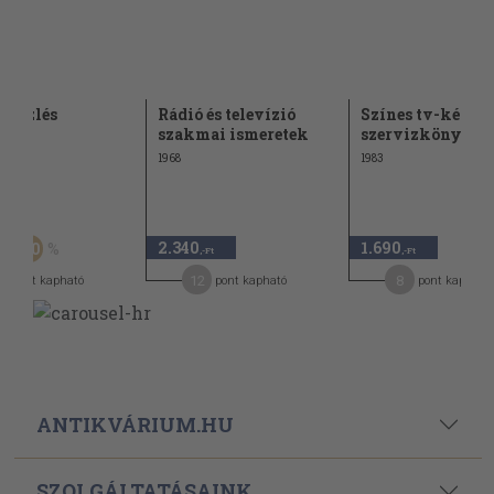
rközlés
Rádió és televízió
Színes tv-készü
szakmai ismeretek
szervizkönyve II
1968
1983
Ft
2.340
1.690
50
-Ft
,-Ft
,-Ft
12
8
pont kapható
pont kapható
pont kapható
ANTIKVÁRIUM.HU
SZOLGÁLTATÁSAINK