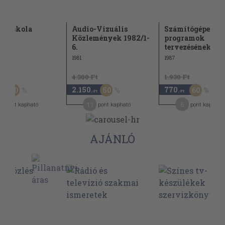
zó iskola
Audio-Vizuális
Számítógépes ok
Közlemények 1982/1-
programok
6.
tervezésének...
1981
1987
Ft
4.300 Ft
1.930 Ft
2.150
770
50
50
60
-Ft
,-Ft
,-Ft
1
11
6
pont kapható
pont kapható
pont kapható
AJÁNLÓ