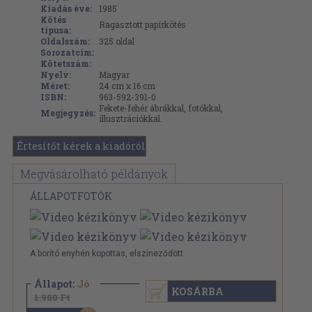
Kiadás éve:
1985
Kötés
Ragasztott papírkötés
típusa:
Oldalszám:
325
oldal
Sorozatcím:
Kötetszám:
Nyelv:
Magyar
Méret:
24 cm x 16 cm
ISBN:
963-592-391-0
Fekete-fehér ábrákkal, fotókkal,
Megjegyzés:
illusztrációkkal.
Értesítőt kérek a kiadóról
Megvásárolható példányok
ÁLLAPOTFOTÓK
A borító enyhén kopottas, elszíneződött.
Állapot:
Jó
KOSÁRBA
1.980 Ft