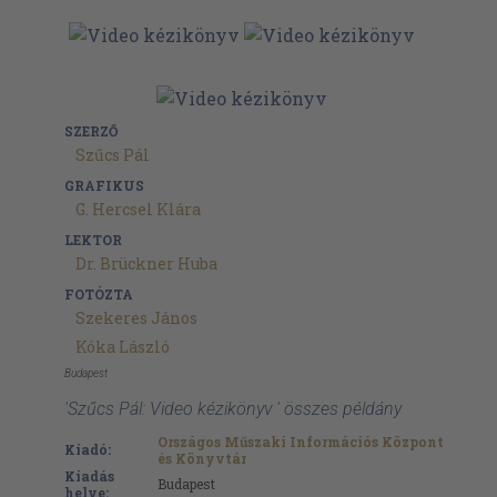
SZERZŐ
Szűcs Pál
GRAFIKUS
G. Hercsel Klára
LEKTOR
Dr. Brückner Huba
FOTÓZTA
Szekeres János
Kóka László
Budapest
'Szűcs Pál: Video kézikönyv ' összes példány
Országos Műszaki Információs Központ
Kiadó:
és Könyvtár
Kiadás
Budapest
helye: