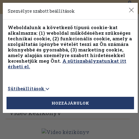
0
Toggle
Főmenü
Könyveink
navigation
Személyre szabott beállítások
Weboldalunk a következő típusú cookie-kat
alkalmazza: (1) weboldal működéséhez szükséges
technikai cookie, (2) funkcionális cookie, amely a
szolgáltatás igénybe vételét teszi az Ön számára
könnyebbé és gyorsabbá, (3) marketing cookie,
amely alapján személyre szabott hirdetésekkel
kereshetjük meg Önt.
A sütiszabályzatunkat itt
érheti el.
Sütibeállítások
Vissza az előző oldalra
Válasszon példányt
HOZZÁJÁRULOK
Video kézikönyv