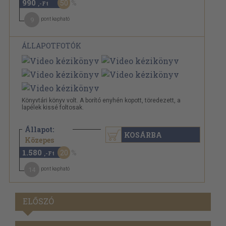
990
50
,-Ft
9
pont kapható
ÁLLAPOTFOTÓK
Könyvtári könyv volt. A borító enyhén kopott, töredezett, a
lapélek kissé foltosak.
Állapot:
KOSÁRBA
1.980 Ft
Közepes
1.580
20
,-Ft
14
pont kapható
ELŐSZÓ