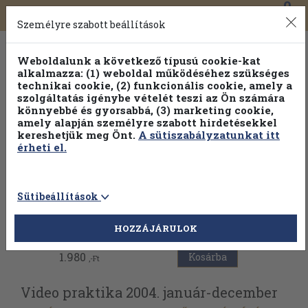
0
Toggle
Főmenü
Könyveink
navigation
Személyre szabott beállítások
Weboldalunk a következő típusú cookie-kat
alkalmazza: (1) weboldal működéséhez szükséges
technikai cookie, (2) funkcionális cookie, amely a
szolgáltatás igénybe vételét teszi az Ön számára
könnyebbé és gyorsabbá, (3) marketing cookie,
amely alapján személyre szabott hirdetésekkel
kereshetjük meg Önt.
A sütiszabályzatunkat itt
érheti el.
Sütibeállítások
Vissza az előző oldalra
HOZZÁJÁRULOK
1.980
Kosárba
,-Ft
Video praktika 2004. január-december