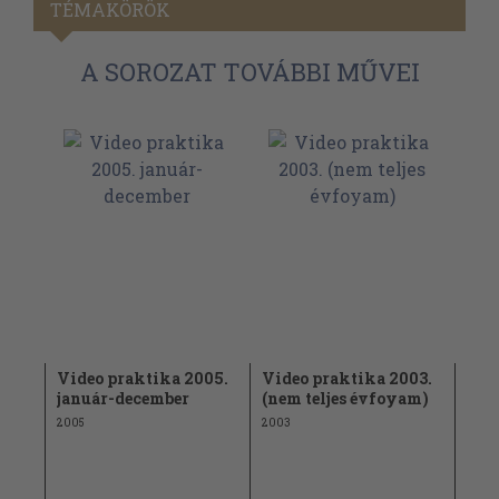
TÉMAKÖRÖK
A SOROZAT TOVÁBBI MŰVEI
06.
Video praktika 2005.
Video praktika 2003.
Vid
január-december
(nem teljes évfoyam)
jan
2005
2003
2004