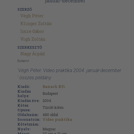
SZERZŐ
Végh Péter
Klinger Zoltán
Imre Gábor
Vigh Zoltán
SZERKESZTŐ
Nagy Árpád
Budapest
'Végh Péter: Video praktika 2004. január-december
' összes példány
Kiadó:
Banach Kft.
Kiadás
Budapest
helye:
Kiadás éve:
2004
Kötés
Tűzött kötés
típusa:
Oldalszám:
480
oldal
Sorozatcím:
Video praktika
Kötetszám:
Nyelv:
Magyar
Méret:
27 cm x 21 cm