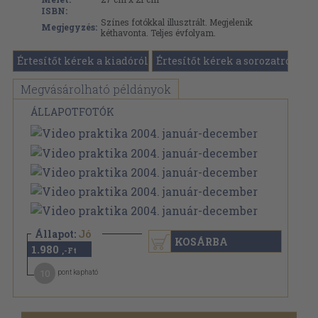
ISBN:
Színes fotókkal illusztrált. Megjelenik
Megjegyzés:
kéthavonta. Teljes évfolyam.
Értesítőt kérek a kiadóról
Értesítőt kérek a sorozatról
Megvásárolható példányok
ÁLLAPOTFOTÓK
Állapot:
Jó
KOSÁRBA
1.980
,-Ft
10
pont kapható