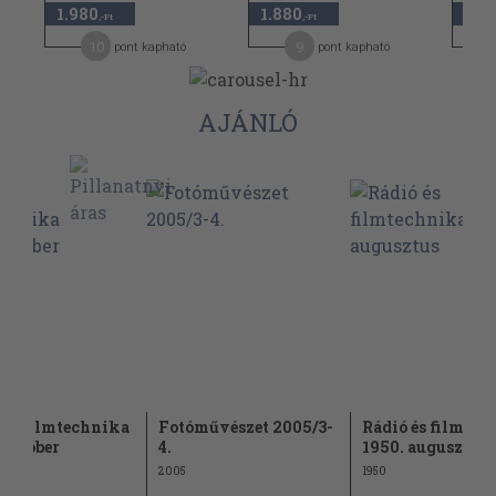
1.980
1.880
1.9
,-Ft
,-Ft
10
9
pont kapható
pont kapható
AJÁNLÓ
 és filmtechnika
Fotóművészet 2005/3-
Rádió és filmtec
 október
4.
1950. augusztus
2005
1950