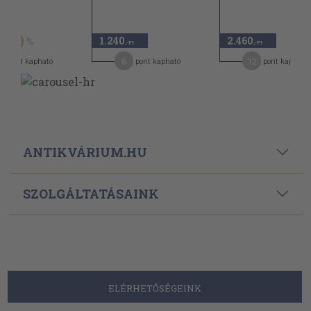
Ft
1.240
2.460
50
,-Ft
,-Ft
6
12
pont kapható
pont kapható
pont kapható
ANTIKVÁRIUM.HU
SZOLGÁLTATÁSAINK
ELÉRHETŐSÉGEINK