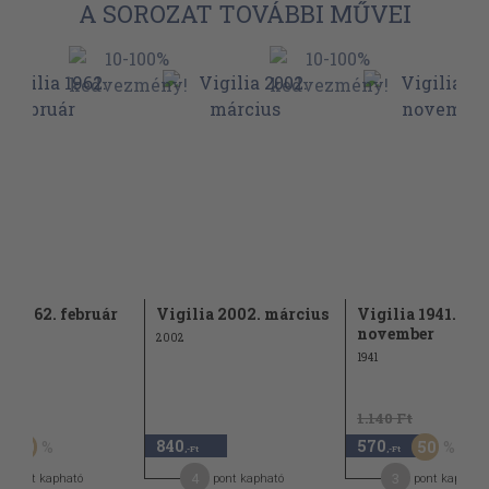
A SOROZAT TOVÁBBI MŰVEI
ia 1962. február
Vigilia 2002. március
Vigilia 1941.
november
2002
1941
t
1.140 Ft
840
570
50
50
,-Ft
,-Ft
4
3
pont kapható
pont kapható
pont kapható