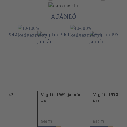
AJÁNLÓ
ia 1942.
Vigilia 1969. január
Vigilia 1973. jan
ztus
1969
1973
Ft
840 Ft
840 Ft