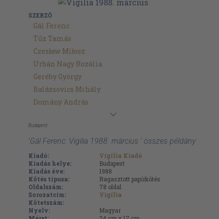
SZERZŐ
Gál Ferenc
Tűz Tamás
Czesław Miłosz
Urbán Nagy Rozália
Geréby György
Balázsovics Mihály
Domány András
Budapest
'Gál Ferenc: Vigilia 1988. március ' összes példány
Kiadó:
Vigilia Kiadó
Kiadás helye:
Budapest
Kiadás éve:
1988
Kötés típusa:
Ragasztott papírkötés
Oldalszám:
78
oldal
Sorozatcím:
Vigilia
Kötetszám:
Nyelv:
Magyar
Méret:
24 cm x 17 cm