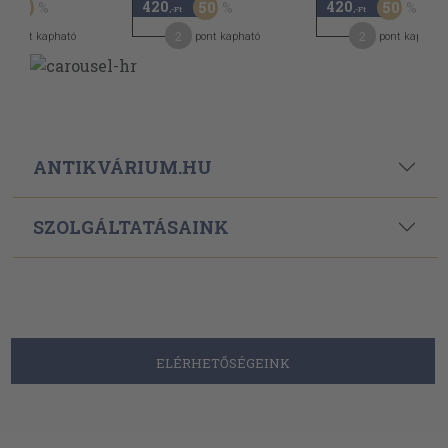
420
420
50
50
50
,-Ft
,-Ft
2
2
pont kapható
pont kapható
pont kapható
ANTIKVÁRIUM.HU
SZOLGÁLTATÁSAINK
ELÉRHETŐSÉGEINK