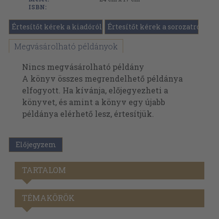
ISBN:
Értesítőt kérek a kiadóról
Értesítőt kérek a sorozatról
Megvásárolható példányok
Nincs megvásárolható példány
A könyv összes megrendelhető példánya
elfogyott. Ha kívánja, előjegyezheti a
könyvet, és amint a könyv egy újabb
példánya elérhető lesz, értesítjük.
Előjegyzem
TARTALOM
TÉMAKÖRÖK