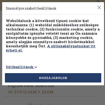
0
Toggle
Főmenü
Könyveink
navigation
Személyre szabott beállítások
Weboldalunk a következő típusú cookie-kat
alkalmazza: (1) weboldal működéséhez szükséges
technikai cookie, (2) funkcionális cookie, amely a
szolgáltatás igénybe vételét teszi az Ön számára
könnyebbé és gyorsabbá, (3) marketing cookie,
Válogasson több mint 1.000.000 kiadványunk közül
10-
amely alapján személyre szabott hirdetésekkel
100% kedvezménnyel!
kereshetjük meg Önt.
A sütiszabályzatunkat itt
érheti el.
Sütibeállítások
Vissza az előző oldalra
Válasszon példányt
HOZZÁJÁRULOK
Vigilia 1988. március
53. ÉVFOLYAM 3. SZÁM