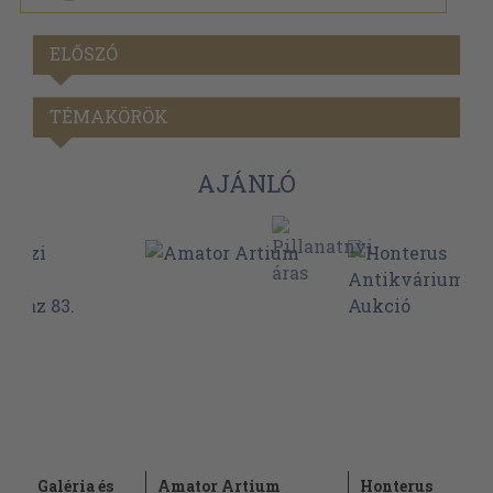
ELŐSZÓ
TÉMAKÖRÖK
AJÁNLÓ
ázi Galéria és
Amator Artium
Honterus