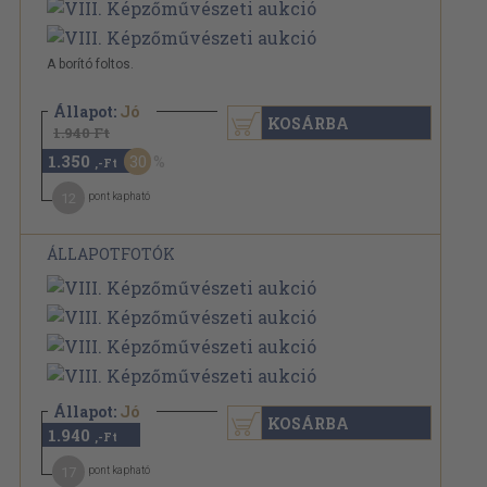
A borító foltos.
Állapot:
Jó
KOSÁRBA
1.940 Ft
1.350
30
,-Ft
12
pont kapható
ÁLLAPOTFOTÓK
Állapot:
Jó
KOSÁRBA
1.940
,-Ft
17
pont kapható