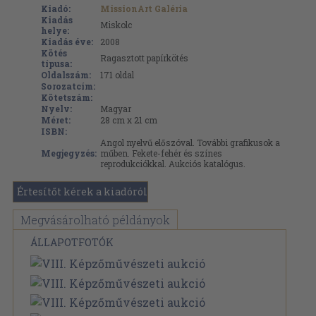
Kiadó:
MissionArt Galéria
Kiadás
Miskolc
helye:
Kiadás éve:
2008
Kötés
Ragasztott papírkötés
típusa:
Oldalszám:
171
oldal
Sorozatcím:
Kötetszám:
Nyelv:
Magyar
Méret:
28 cm x 21 cm
ISBN:
Angol nyelvű előszóval. További grafikusok a
Megjegyzés:
műben. Fekete-fehér és színes
reprodukciókkal. Aukciós katalógus.
Értesítőt kérek a kiadóról
Megvásárolható példányok
ÁLLAPOTFOTÓK