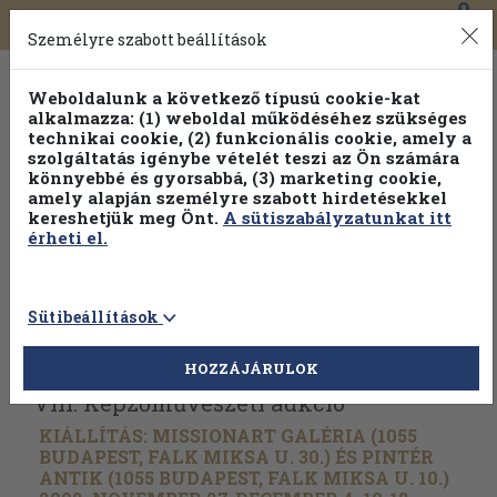
0
Toggle
Főmenü
Könyveink
navigation
Személyre szabott beállítások
Weboldalunk a következő típusú cookie-kat
alkalmazza: (1) weboldal működéséhez szükséges
technikai cookie, (2) funkcionális cookie, amely a
szolgáltatás igénybe vételét teszi az Ön számára
könnyebbé és gyorsabbá, (3) marketing cookie,
amely alapján személyre szabott hirdetésekkel
kereshetjük meg Önt.
A sütiszabályzatunkat itt
érheti el.
Sütibeállítások
Vissza az előző oldalra
Válasszon példányt
HOZZÁJÁRULOK
VIII. Képzőművészeti aukció
KIÁLLÍTÁS: MISSIONART GALÉRIA (1055
BUDAPEST, FALK MIKSA U. 30.) ÉS PINTÉR
ANTIK (1055 BUDAPEST, FALK MIKSA U. 10.)