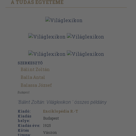
A TUDÁS EGYETEME
SZERKESZTŐ
Bálint Zoltán
Balla Antal
Balassa József
Budapest
'Bálint Zoltán: Világlexikon ' összes példány
Kiadó:
Enciklopédia R.-T
Kiadás
Budapest
helye:
Kiadás éve:
1925
Kötés
Vászon
típusa: