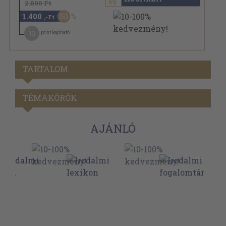
2.800 Ft
1.400
50
,-Ft
13
pont kapható
TARTALOM
TÉMAKÖRÖK
AJÁNLÓ