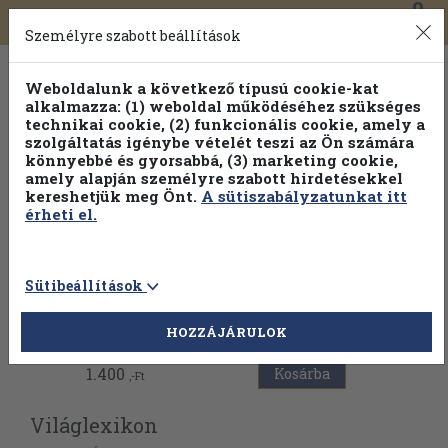
0
Toggle
Főmenü
Könyveink
navigation
Személyre szabott beállítások
Weboldalunk a következő típusú cookie-kat
alkalmazza: (1) weboldal működéséhez szükséges
technikai cookie, (2) funkcionális cookie, amely a
szolgáltatás igénybe vételét teszi az Ön számára
könnyebbé és gyorsabbá, (3) marketing cookie,
Válogasson több mint 1.000.000 kiadványunk közül
10-
amely alapján személyre szabott hirdetésekkel
100% kedvezménnyel!
kereshetjük meg Önt.
A sütiszabályzatunkat itt
érheti el.
Sütibeállítások
Vissza az előző oldalra
HOZZÁJÁRULOK
1.400
Kosárba
,-Ft
Világlexikon