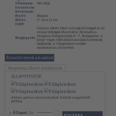
Oldalszám:
980
oldal
Sorozatcím:
Kötetszám:
Nyelv:
Magyar
Méret:
17 cm x 13 cm
ISBN:
Számos fekete-fehér szövegközti képpel és 22
színes térképpel illusztrálva. Nyomatta a
Hungária Hirlapnyomda R.-T., Budapesten. A
Megjegyzés:
könyv végén több oldalon korabeli hirdetések
találhatók. A Világlexikon további
munkatársai a könyvben.
Értesítőt kérek a kiadóról
Megvásárolható példányok
ÁLLAPOTFOTÓK
A könyv gerince vászonnal pótolt. Belülről megerősített
példány.
Állapot:
Jó
KOSÁRBA