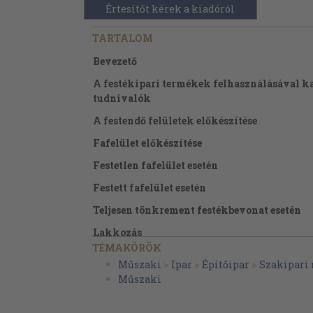
Értesítőt kérek a kiadóról
TARTALOM
Bevezető
A festékipari termékek felhasználásával k
tudnivalók
A festendő felületek előkészítése
Fafelület előkészítése
Festetlen fafelület esetén
Festett fafelület esetén
Teljesen tönkrement festékbevonat esetén
Lakkozás
TÉMAKÖRÖK
Fémfelület előkészítése
Műszaki
>
Ipar
>
Építőipar
>
Szakipari
Falfelületek előkészítése
Műszaki
Falfestés, mázolás