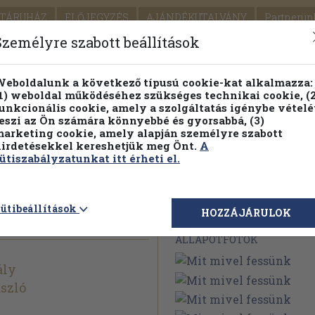
TÁRUHÁZ
ELŐJEGYZÉS
AJÁNDÉKUTALVÁNY
Partnerün
SZÁLLÍTÁS
SEGÍTSÉG
Személyre szabott beállítások
Részletes kereső
Témaköri fa
eboldalunk a következő típusú cookie-kat alkalmazza:
1) weboldal működéséhez szükséges technikai cookie, (2
Vál
unkcionális cookie, amely a szolgáltatás igénybe vételé
eszi az Ön számára könnyebbé és gyorsabbá, (3)
arketing cookie, amely alapján személyre szabott
PILLANATNYI ÁRAINK
FENNTARTHATÓ OLVASMÁN
irdetésekkel kereshetjük meg Önt.
A
ütiszabályzatunkat itt érheti el.
nk
ütibeállítások
Megvásárolható 
HOZZÁJÁRULOK
ÁLLAPOTFOTÓK
ály
ászló