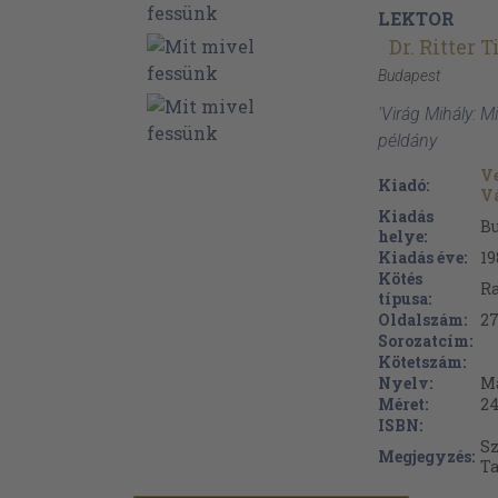
LEKTOR
Dr. Ritter 
Budapest
'Virág Mihály: M
példány
V
Kiadó:
Vá
Kiadás
B
helye:
Kiadás éve:
19
Kötés
Ra
típusa:
Oldalszám:
2
Sorozatcím:
Kötetszám:
Nyelv:
M
Méret:
24
ISBN:
Sz
Megjegyzés:
Ta