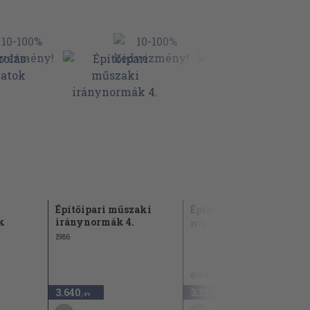
Építőipari műszaki
Építőipari kézikönyv
k
iránynormák 4.
1973
1986
6.200 Ft
3.640
3.100
50
,-Ft
,-Ft