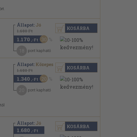
ört.
Állapot:
Jó
KOSÁRBA
1.680 Ft
1.170
30
,-Ft
18
pont kapható
Állapot:
Közepes
KOSÁRBA
1.680 Ft
1.340
20
,-Ft
20
pont kapható
től
.
Állapot:
Jó
KOSÁRBA
1.680
,-Ft