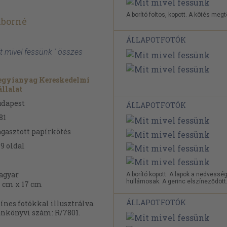
A borító foltos, kopott. A kötés megt
Tiborné
ÁLLAPOTFOTÓK
it mivel fessünk ' összes
egyianyag Kereskedelmi
llalat
udapest
ÁLLAPOTFOTÓK
81
gasztott papírkötés
79
oldal
agyar
A borító kopott. A lapok a nedvesség
hullámosak. A gerinc elszíneződött
 cm x 17 cm
ÁLLAPOTFOTÓK
ínes fotókkal illusztrálva.
nkönyvi szám: R/7801.