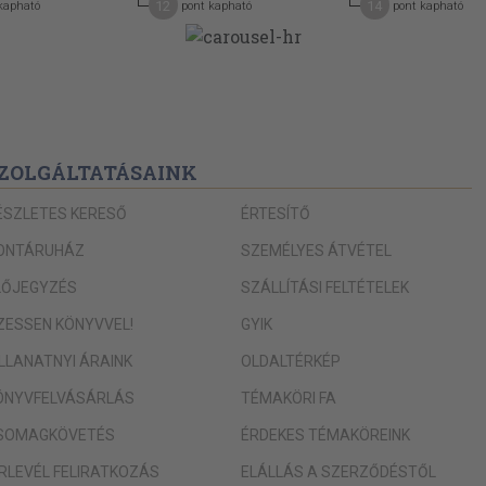
12
14
kapható
pont kapható
pont kapható
14
16
16
16
ZOLGÁLTATÁSAINK
16
17
i
ÉSZLETES KERESŐ
ÉRTESÍTŐ
17
ONTÁRUHÁZ
SZEMÉLYES ÁTVÉTEL
17
LŐJEGYZÉS
SZÁLLÍTÁSI FELTÉTELEK
18
IZESSEN KÖNYVVEL!
GYIK
18
ILLANATNYI ÁRAINK
OLDALTÉRKÉP
18
ÖNYVFELVÁSÁRLÁS
TÉMAKÖRI FA
18
SOMAGKÖVETÉS
ÉRDEKES TÉMAKÖREINK
19
ÍRLEVÉL FELIRATKOZÁS
ELÁLLÁS A SZERZŐDÉSTŐL
19