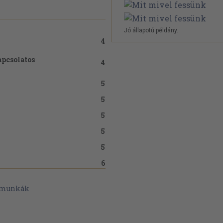
Jó állapotú példány.
4
apcsolatos
4
5
5
5
5
5
6
6
 munkák
6
7