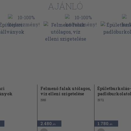
7
AJÁNLÓ
7
8
8
9
10
10
10
ényege és
11
ari
Felmenő falak utólagos,
Épületburkolás-
11
ványok
víz elleni szigetelése
padlóburkolato
1985
1972
12
13
13
2.480
1.780
,-Ft
,-Ft
14