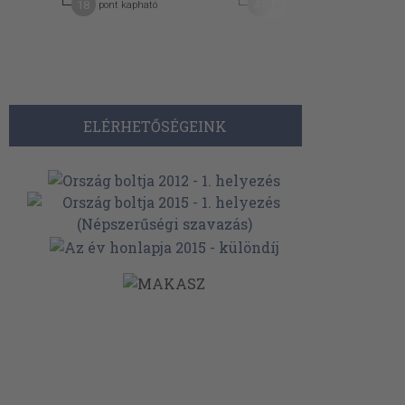
18
47
pont kapható
pont kapható
ELÉRHETŐSÉGEINK