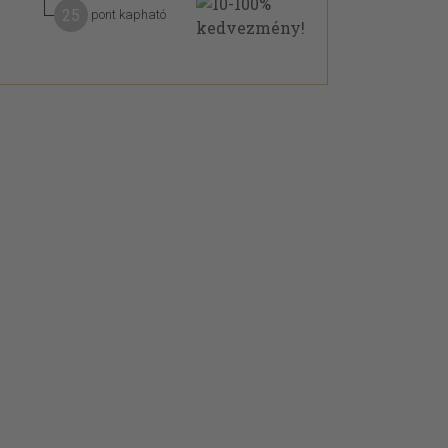
25
pont kapható