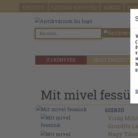
ÉRTESÍTŐ
FIZESSEN
KÖNYVVEL!
AUKCIÓ
PON
W
(
f
t
m
ÚJ KÖNYVEK
MOST ÉRKEZETT
h
s
Mit mivel fessü
S
SZERZŐ
Virág Mih
Grozdits L
Nagy Tibor