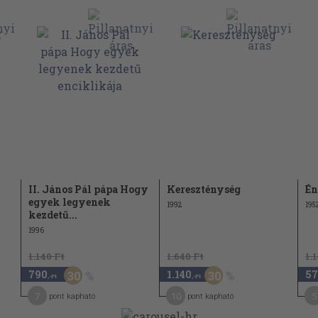
II. János Pál pápa Hogy
Kereszténység
Én
egyek legyenek
1992
195
kezdetű...
1996
1.140 Ft
1.640 Ft
1.
790
1.140
57
30
30
,-Ft
,-Ft
7
10
5
pont kapható
pont kapható