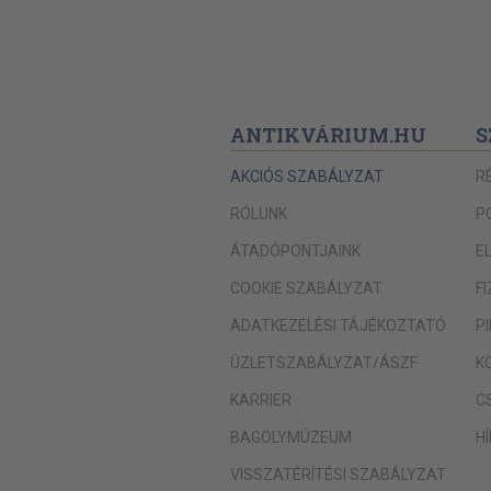
ANTIKVÁRIUM.HU
S
AKCIÓS SZABÁLYZAT
R
RÓLUNK
P
ÁTADÓPONTJAINK
E
COOKIE SZABÁLYZAT
F
ADATKEZELÉSI TÁJÉKOZTATÓ
P
ÜZLETSZABÁLYZAT/ÁSZF
K
KARRIER
C
BAGOLYMÚZEUM
H
VISSZATÉRÍTÉSI SZABÁLYZAT