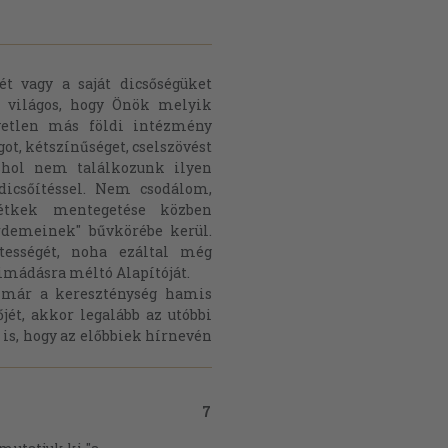
ét vagy a saját dicsőségüket
 világos, hogy Önök melyik
gyetlen más földi intézmény
t, kétszínűséget, cselszövést
shol nem találkozunk ilyen
dicsőítéssel. Nem csodálom,
étkek mentegetése közben
rdemeinek" bűvkörébe kerül.
ességét, noha ezáltal még
imádásra méltó Alapítóját.
már a kereszténység hamis
jét, akkor legalább az utóbbi
n is, hogy az előbbiek hírnevén
7