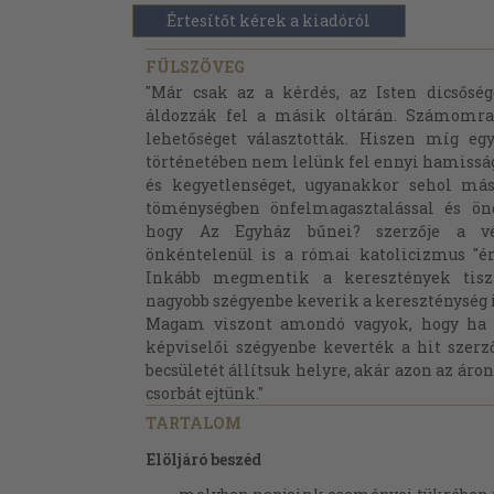
Értesítőt kérek a kiadóról
FÜLSZÖVEG
"Már csak az a kérdés, az Isten dicsőség
áldozzák fel a másik oltárán. Számomra
lehetőséget választották. Hiszen míg e
történetében nem lelünk fel ennyi hamisságo
és kegyetlenséget, ugyanakkor sehol má
töménységben önfelmagasztalással és ön
hogy Az Egyház bűnei? szerzője a v
önkéntelenül is a római katolicizmus "é
Inkább megmentik a keresztények tiszt
nagyobb szégyenbe keverik a kereszténység 
Magam viszont amondó vagyok, hogy ha 
képviselői szégyenbe keverték a hit szerző
becsületét állítsuk helyre, akár azon az áro
csorbát ejtünk."
TARTALOM
Elöljáró beszéd