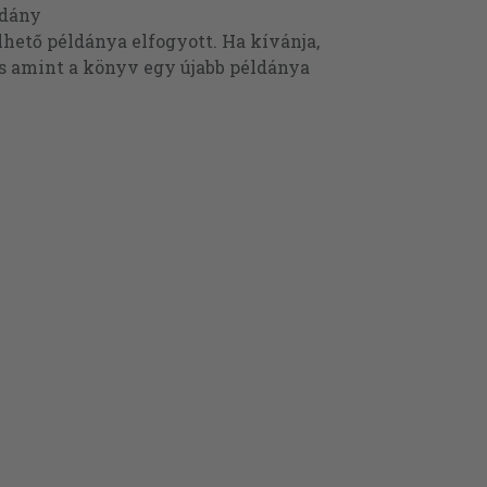
ldány
ető példánya elfogyott. Ha kívánja,
és amint a könyv egy újabb példánya