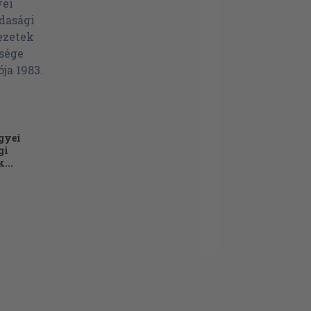
gyei
gi
...