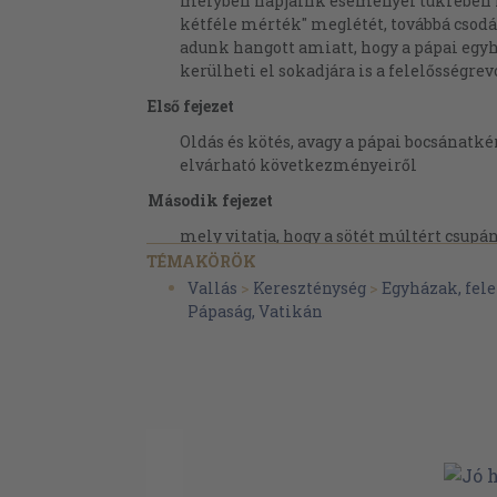
melyben napjaink eseményei tükrében m
kétféle mérték" meglétét, továbbá cso
adunk hangott amiatt, hogy a pápai eg
kerülheti el sokadjára is a felelősségre
Első fejezet
Oldás és kötés, avagy a pápai bocsánatké
elvárható következményeiről
Második fejezet
mely vitatja, hogy a sötét múltért csupá
személyek és megtévedt hívek lennéne
TÉMAKÖRÖK
Vallás
>
Kereszténység
>
Egyházak, fel
Harmadik fejezet
Pápaság, Vatikán
mely vitatja, hogy a sötét múltért, az e
magatartásáért az egyes korok barbár vo
okolható
Negyedik fejezet
mely a vitatott könyv újabb szánalmas
mentségkeresését utasítja el, miszerint
türelmetlenség áldozatairól szóló szám