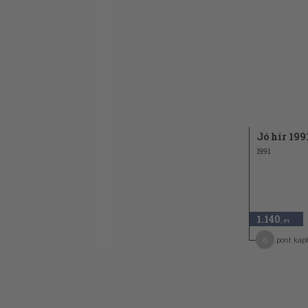
Ötödik fejezet
Tündöklő vétkek, avagy az érdemekre v
hivatkozások nevetséges ellentmondás
elősorolása
Hatodik fejezet
mely azon állítás alaposabb meggondolá
miszerint a katolikus egyház mindig is
Jó hír 199
a műveltség fellegvára volt
1991
Hetedik fejezet
mely Róma békülékenységének okait ke
megszólítja a névleges protestantizmus
való összeborulásukat siratja
1.140
,-Ft
A vitairat lezárása
6
pont kap
"Gyógyítgattuk, de nem gyógyult meg", a
azok kijózanítására, akik szüntelenül a
Isten akarata szerinti megvalósulásáró