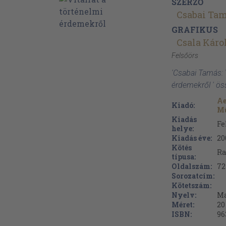
SZERZŐ
Csabai Ta
GRAFIKUS
Csala Káro
Felsőörs
'Csabai Tamás: V
érdemekről ' ös
Ae
Kiadó:
M
Kiadás
Fe
helye:
Kiadás éve:
20
Kötés
Ra
típusa:
Oldalszám:
72
Sorozatcím:
Kötetszám:
Nyelv:
Ma
Méret:
20
ISBN:
96