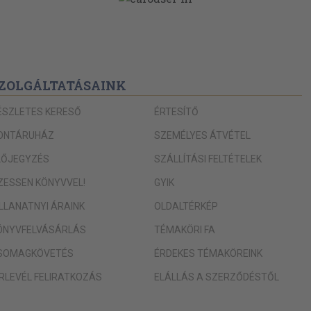
ZOLGÁLTATÁSAINK
ÉSZLETES KERESŐ
ÉRTESÍTŐ
ONTÁRUHÁZ
SZEMÉLYES ÁTVÉTEL
LŐJEGYZÉS
SZÁLLÍTÁSI FELTÉTELEK
IZESSEN KÖNYVVEL!
GYIK
ILLANATNYI ÁRAINK
OLDALTÉRKÉP
ÖNYVFELVÁSÁRLÁS
TÉMAKÖRI FA
SOMAGKÖVETÉS
ÉRDEKES TÉMAKÖREINK
ÍRLEVÉL FELIRATKOZÁS
ELÁLLÁS A SZERZŐDÉSTŐL