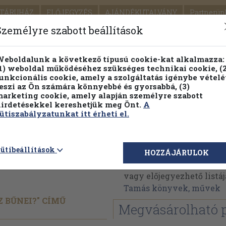
TÁRUHÁZ
ELŐJEGYZÉS
AJÁNDÉKUTALVÁNY
Partnerün
SZÁLLÍTÁS
SEGÍTSÉG
Személyre szabott beállítások
1.
Részletes kereső
Témaköri fa
eboldalunk a következő típusú cookie-kat alkalmazza:
1) weboldal működéséhez szükséges technikai cookie, (2
KIADV
unkcionális cookie, amely a szolgáltatás igénybe vételé
LEGNA
eszi az Ön számára könnyebbé és gyorsabbá, (3)
arketing cookie, amely alapján személyre szabott
PILLANATNYI ÁRAINK
FENNTARTHATÓ OLVASMÁN
irdetésekkel kereshetjük meg Önt.
A
ütiszabályzatunkat itt érheti el.
elmi
Csabai Tamás
ütibeállítások
HOZZÁJÁRULOK
Csabai Tamás műveinek 
vagy előjegyezhető listáj
Tamás könyvek, művek
 BŰNEI?" CÍMŰ
Megvásárolható 