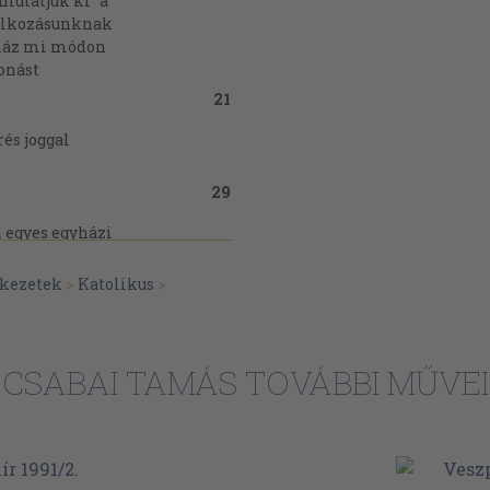
utatjuk ki "a
dálkozásunknak
yház mi módon
vonást
21
rés joggal
29
n egyes egyházi
k okolhatók
ekezetek
>
Katolikus
>
34
gyház múltbéli
lta lenne
CSABAI TAMÁS TOVÁBBI MŰVEI
41
 a katolikus
adatok túlzóak