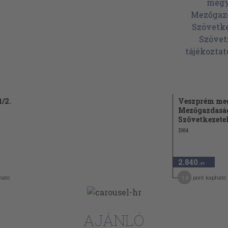
44
aló szüntelen
ainak
53
sára kérlel,
 a tudomány és
1/2.
Veszprém me
Mezőgazdasá
Szövetkezetek
59
1984
resi; egyben
t, és a Rómával
2.840
,-Ft
66
14
ható
pont kapható
vagy kísérlet
 választások
l szónokolnak
AJÁNLÓ