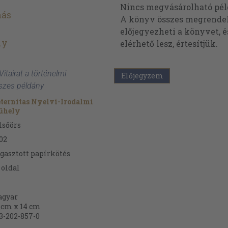
Nincs megvásárolható pé
más
A könyv összes megrendelh
előjegyezheti a könyvet, 
ly
elérhető lesz, értesítjük.
itairat a történelmi
Előjegyzem
szes példány
ternitas Nyelvi-Irodalmi
űhely
lsőörs
02
gasztott papírkötés
oldal
gyar
 cm x 14 cm
3-202-857-0