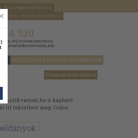
k: Régiségkereskedés.hu
A kosaram
HÍRLEVÉL
BELÉPÉS/REGISZTRÁCIÓ
MÉG
0
5000
Ft
144.520
)
ÁNNYAL NYÚJTJUK MAGYARORSZÁG
t
GYOBB ANTIKVÁR KÖNYV-KÍNÁLATÁT
YOK
KÖTELEZŐ ÉS AJÁNLOTT OLVASMÁNYOK
Vissza az előző oldalra
az Antikvarium.hu-n kapható
át itt tekintheti meg:
Csabai
példányok