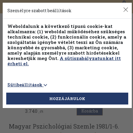
0
Toggle
Főmenü
Könyveink
navigation
Személyre szabott beállítások
Weboldalunk a következő típusú cookie-kat
alkalmazza: (1) weboldal működéséhez szükséges
technikai cookie, (2) funkcionális cookie, amely a
szolgáltatás igénybe vételét teszi az Ön számára
könnyebbé és gyorsabbá, (3) marketing cookie,
Válogasson több mint 1.000.000 kiadványunk közül
10-
amely alapján személyre szabott hirdetésekkel
100% kedvezménnyel!
kereshetjük meg Önt.
A sütiszabályzatunkat itt
érheti el.
Sütibeállítások
Vissza az előző oldalra
HOZZÁJÁRULOK
3.740
Kosárba
,-Ft
Magyar Pszichológiai Szemle 1981/
1-6.