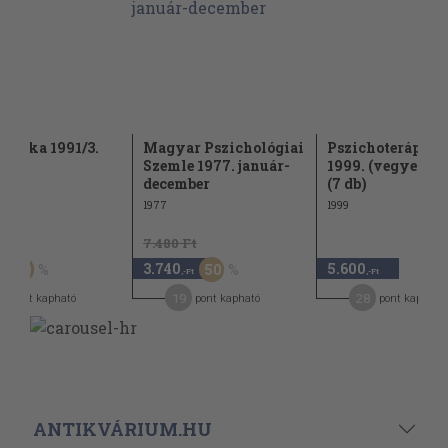
logika 1991/3.
Magyar Pszichológiai
Pszichoterápia 1
Szemle 1977. január-
1999. (vegyes s
december
(7 db)
1977
1999
Ft
7.480 Ft
3.740
5.600
50
50
,-Ft
,-Ft
19
28
pont kapható
pont kapható
pont kapható
ANTIKVÁRIUM.HU