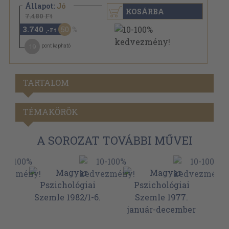
Állapot:
Jó
KOSÁRBA
7.480 Ft
3.740
50
,-Ft
19
pont kapható
TARTALOM
TÉMAKÖRÖK
A SOROZAT TOVÁBBI MŰVEI