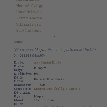
Németh György
Horváth István
Vészits Andrea
Síklaki István
Barkóczi Ilona
Budapest
'Vitányi Iván: Magyar Pszichológiai Szemle 1981/1-
6. ' összes példány
Kiadó:
Akadémiai Kiadó
Kiadás
Budapest
helye:
Kiadás éve:
1981
Kötés
Ragasztott papírkötés
típusa:
Oldalszám:
702
oldal
Sorozatcím:
Magyar Pszichológiai Szemle
Kötetszám:
Nyelv:
Magyar
Méret:
24 cm x 17 cm
ISBN: