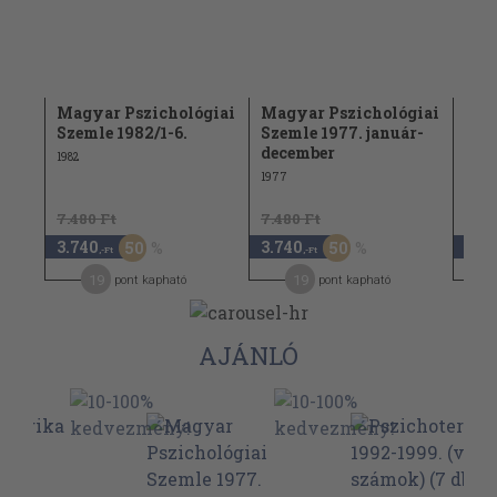
giai
Magyar Pszichológiai
Magyar Pszichológiai
Mag
Szemle 1982/1-6.
Szemle 1977. január-
Szem
december
1982
1981
1977
7.480 Ft
7.480 Ft
7.48
3.740
3.740
3.7
50
50
,-Ft
,-Ft
19
19
pont kapható
pont kapható
AJÁNLÓ