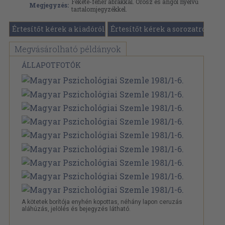
Fekete-fehér ábrákkal. Orosz és angol nyelvű
Megjegyzés:
tartalomjegyzékkel.
Értesítőt kérek a kiadóról
Értesítőt kérek a sorozatról
Megvásárolható példányok
ÁLLAPOTFOTÓK
A kötetek borítója enyhén kopottas, néhány lapon ceruzás
aláhúzás, jelölés és bejegyzés látható.