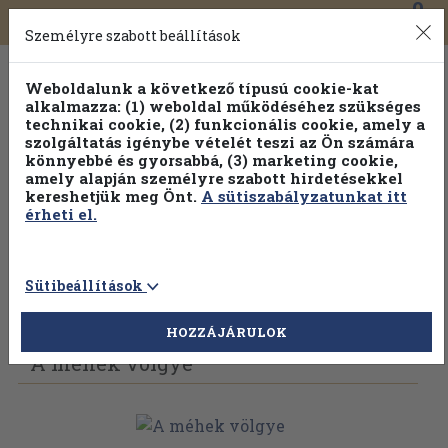
0
Toggle
Főmenü
Könyveink
navigation
Személyre szabott beállítások
Weboldalunk a következő típusú cookie-kat
alkalmazza: (1) weboldal működéséhez szükséges
technikai cookie, (2) funkcionális cookie, amely a
szolgáltatás igénybe vételét teszi az Ön számára
könnyebbé és gyorsabbá, (3) marketing cookie,
Válogasson több mint 1.000.000 kiadványunk közül
10-
amely alapján személyre szabott hirdetésekkel
100% kedvezménnyel!
kereshetjük meg Önt.
A sütiszabályzatunkat itt
érheti el.
Sütibeállítások
Vissza az előző oldalra
Válasszon példányt
HOZZÁJÁRULOK
A méhek völgye