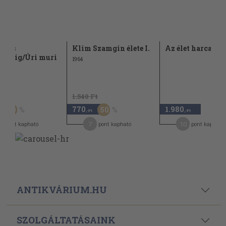
ágos
Klim Szamgin élete I.
Az élet harcai
radtig/Úri muri
1964
t
1.540 Ft
770
1.980
50
50
,-Ft
,-Ft
7
10
pont kapható
pont kapható
pont kapható
ANTIKVÁRIUM.HU
SZOLGÁLTATÁSAINK