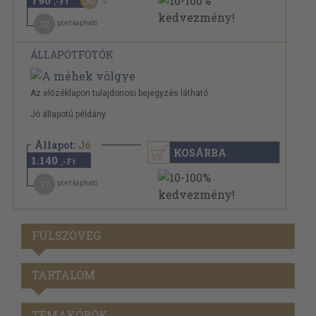
30
,-Ft
12
pont kapható
ÁLLAPOTFOTÓK
Az előzéklapon tulajdonosi bejegyzés látható.
Jó állapotú példány.
Állapot:
Jó
KOSÁRBA
1.140
,-Ft
17
pont kapható
FÜLSZÖVEG
TARTALOM
TÉMAKÖRÖK