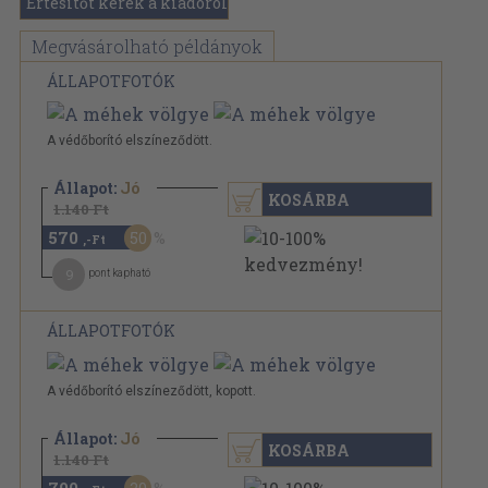
Értesítőt kérek a kiadóról
Megvásárolható példányok
ÁLLAPOTFOTÓK
A védőborító elszíneződött.
Állapot:
Jó
KOSÁRBA
1.140 Ft
570
50
,-Ft
9
pont kapható
ÁLLAPOTFOTÓK
A védőborító elszíneződött, kopott.
Állapot:
Jó
KOSÁRBA
1.140 Ft
790