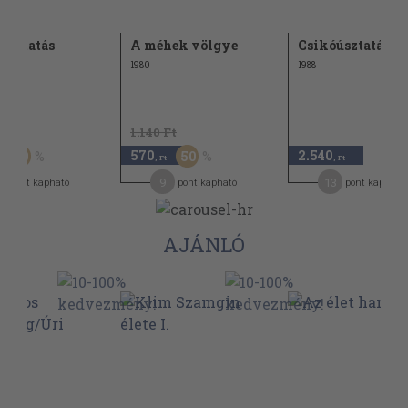
úsztatás
A méhek völgye
Csikóúsztatás
1980
1988
Ft
1.140 Ft
570
2.540
50
50
,-Ft
,-Ft
9
13
pont kapható
pont kapható
pont kapható
AJÁNLÓ