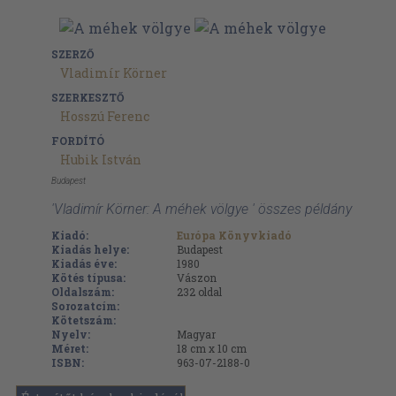
SZERZŐ
Vladimír Körner
SZERKESZTŐ
Hosszú Ferenc
FORDÍTÓ
Hubik István
Budapest
'Vladimír Körner: A méhek völgye ' összes példány
Kiadó:
Európa Könyvkiadó
Kiadás helye:
Budapest
Kiadás éve:
1980
Kötés típusa:
Vászon
Oldalszám:
232
oldal
Sorozatcím:
Kötetszám:
Nyelv:
Magyar
Méret:
18 cm x 10 cm
ISBN:
963-07-2188-0