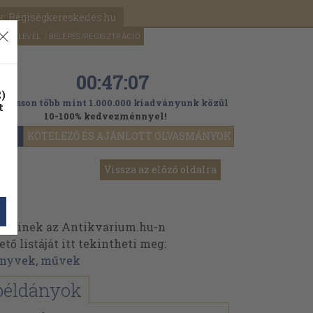
k: Régiségkereskedés.hu
A kosaram
HÍRLEVÉL
BELÉPÉS/REGISZTRÁCIÓ
MÉG
0
5000
Ft
00:47:06
)
ogasson több mint 1.000.000 kiadványunk közül
t
10-100% kedvezménnyel!
YOK
KÖTELEZŐ ÉS AJÁNLOTT OLVASMÁNYOK
Vissza az előző oldalra
műveinek az Antikvarium.hu-n
ő listáját itt tekintheti meg:
könyvek, művek
példányok