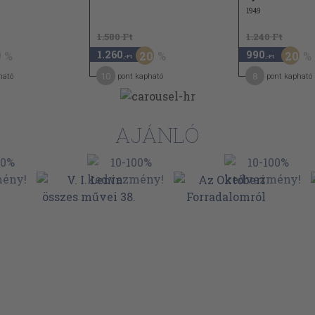
1949
1.580 Ft
1.240 Ft
1.260
990
20
20
,-Ft
,-Ft
10
8
ható
pont kapható
pont kapható
AJÁNLÓ