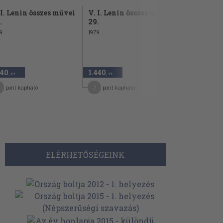
 I. Lenin összes művei
V. I. Lenin összes művei
A pártélet
.
29.
1963
9
1979
1.680 Ft
140
1.440
840
50
,-Ft
,-Ft
,-Ft
7
13
pont kapható
pont kapható
pont kap
ELÉRHETŐSÉGEINK