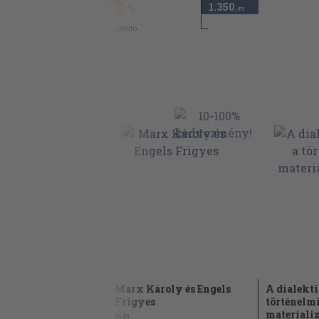
790
1.350
30
,-Ft
,-Ft
7
pont kapható
Marx Károly és Engels
A dialekti
Frigyes
történelm
materiali
1949