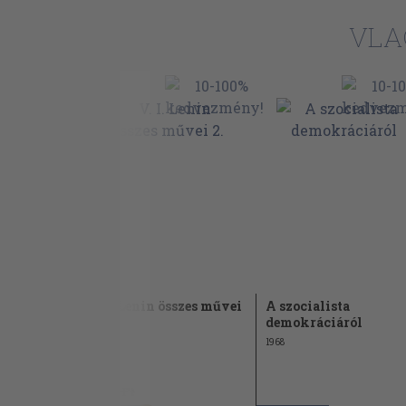
VLA
V. I. Lenin összes művei
A szocialista
 és az
2.
demokráciáról
1964
1968
1.140 Ft