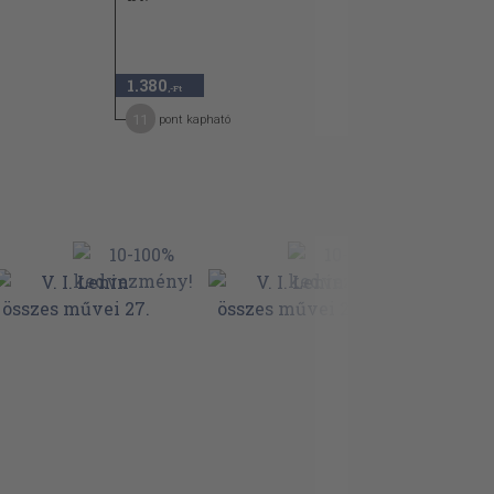
1.380
,-Ft
11
pont kapható