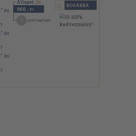
Állapot:
Jó
KOSÁRBA
960
,-Ft
5
pont kapható