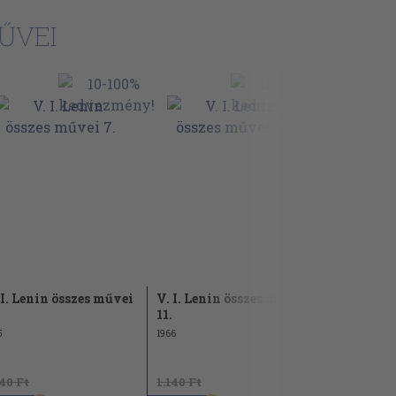
ŰVEI
 I. Lenin összes művei
V. I. Lenin összes művei
A szociali
11.
forradalo
5
1966
1979
140 Ft
1.140 Ft
1.180 Ft