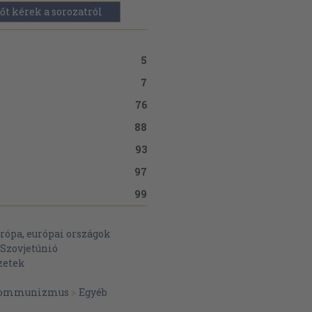
őt kérek a sorozatról
5
7
76
88
93
97
99
rópa, európai országok
 Szovjetúnió
zetek
ommunizmus
>
Egyéb