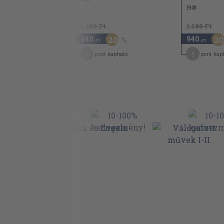
1948
1.180 Ft
1.180 Ft
940
940
20
20
,-Ft
,-Ft
5
5
pont kapható
pont kap