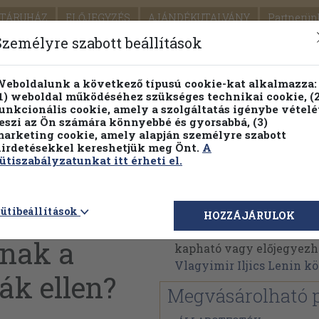
TÁRUHÁZ
ELŐJEGYZÉS
AJÁNDÉKUTALVÁNY
Partnerün
SZÁLLÍTÁS
SEGÍTSÉG
Személyre szabott beállítások
Részletes kereső
Témaköri fa
eboldalunk a következő típusú cookie-kat alkalmazza:
1) weboldal működéséhez szükséges technikai cookie, (2
Vál
unkcionális cookie, amely a szolgáltatás igénybe vételé
eszi az Ön számára könnyebbé és gyorsabbá, (3)
arketing cookie, amely alapján személyre szabott
PILLANATNYI ÁRAINK
FENNTARTHATÓ OLVASMÁN
irdetésekkel kereshetjük meg Önt.
A
ütiszabályzatunkat itt érheti el.
arátok" és
Vlagyimir Iljics Lenin
ütibeállítások
HOZZÁJÁRULOK
Vlagyimir Iljics Lenin 
nak a
kapható vagy előjegyezhet
Vlagyimir Iljics Lenin 
ák ellen?
Megvásárolható 