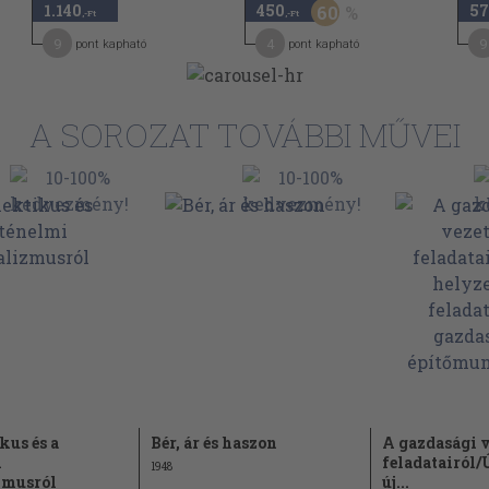
1.140
450
57
60
,-Ft
,-Ft
9
4
9
pont kapható
pont kapható
A SOROZAT TOVÁBBI MŰVEI
kus és a
Bér, ár és haszon
A gazdasági 
i
feladatairól/
1948
zmusról
új...