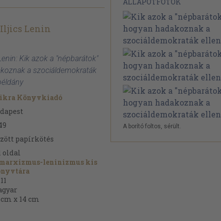
ÁLLAPOTFOTÓK
Iljics Lenin
s Lenin: Kik azok a "népbarátok"
koznak a szociáldemokraták
példány
ikra Könyvkiadó
dapest
49
A borító foltos, sérült.
zött papírkötés
1
oldal
marxizmus-leninizmus kis
nyvtára
-11
gyar
 cm x 14 cm