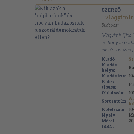
SZERZŐ
Vlagyimir 
Budapest
'Vlagyimir Iljic
és hogyan hada
ellen? ' összes 
Kiadó:
Sz
Kiadás
Bu
helye:
Kiadás éve:
19
Kötés
Fű
típusa:
Oldalszám:
10
A 
Sorozatcím:
kö
Kötetszám:
10
Nyelv:
Ma
Méret:
20
ISBN: