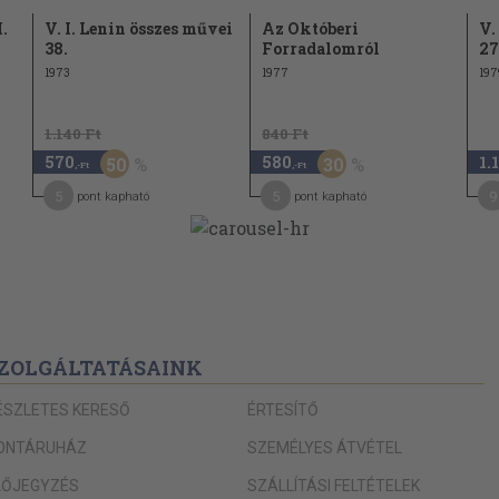
.
V. I. Lenin összes művei
Az Októberi
V.
38.
Forradalomról
27
1973
1977
197
1.140 Ft
840 Ft
570
580
1.
50
30
,-Ft
,-Ft
5
5
9
pont kapható
pont kapható
ZOLGÁLTATÁSAINK
ÉSZLETES KERESŐ
ÉRTESÍTŐ
ONTÁRUHÁZ
SZEMÉLYES ÁTVÉTEL
LŐJEGYZÉS
SZÁLLÍTÁSI FELTÉTELEK