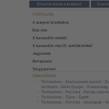
Értesítőt kérek a kiadóról
Értesít
TARTALOM
A magyar kiadáshoz
Első rész
A harmadik részből
A harmadik rész III. mellékletéből
Jegyzetek
Névmutató
Tárgymutató
TÉMAKÖRÖK
Történelem
>
Kontinensek szerint
>
Eu
története
>
Kelet-Európa
>
Oroszország,
Történelem
>
Politika
>
Pártok, szerve
Történelem
>
Újkor
>
Egyéb
Történelem
>
Politika
>
Ideológiák
>
K