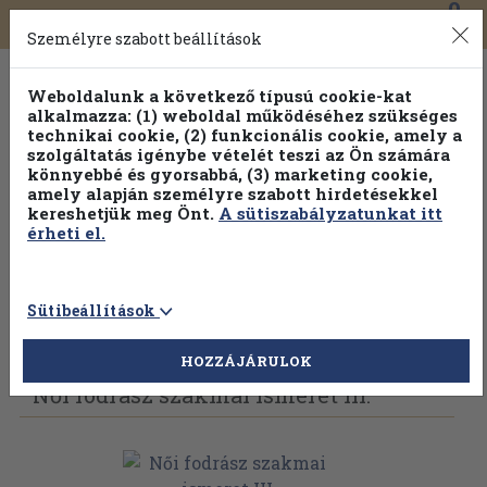
0
Toggle
Főmenü
Könyveink
navigation
Személyre szabott beállítások
Weboldalunk a következő típusú cookie-kat
alkalmazza: (1) weboldal működéséhez szükséges
technikai cookie, (2) funkcionális cookie, amely a
szolgáltatás igénybe vételét teszi az Ön számára
könnyebbé és gyorsabbá, (3) marketing cookie,
amely alapján személyre szabott hirdetésekkel
kereshetjük meg Önt.
A sütiszabályzatunkat itt
érheti el.
Sütibeállítások
Vissza az előző oldalra
Válasszon példányt
HOZZÁJÁRULOK
Női fodrász szakmai ismeret III.