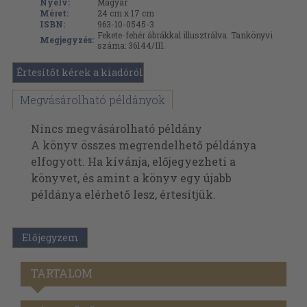
Nyelv:
Magyar
Méret:
24 cm x 17 cm
ISBN:
963-10-0545-3
Fekete-fehér ábrákkal illusztrálva. Tankönyvi
Megjegyzés:
száma: 36144/III.
Értesítőt kérek a kiadóról
Megvásárolható példányok
Nincs megvásárolható példány
A könyv összes megrendelhető példánya
elfogyott. Ha kívánja, előjegyezheti a
könyvet, és amint a könyv egy újabb
példánya elérhető lesz, értesítjük.
Előjegyzem
TARTALOM