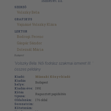
SZERZŐ
Volszky Béla
GRAFIKUS
Vajnáné Volszky Klára
LEKTOR
Bodrogi Ferenc
Gáspár Sándor
Dolezsál Mária
Budapest
'Volszky Béla: Női fodrász szakmai ismeret III. '
összes példány
Kiadó:
Műszaki Könyvkiadó
Kiadás
Budapest
helye:
Kiadás éve:
1991
Kötés
Ragasztott papírkötés
típusa:
Oldalszám:
176
oldal
Sorozatcím:
Kötetszám: