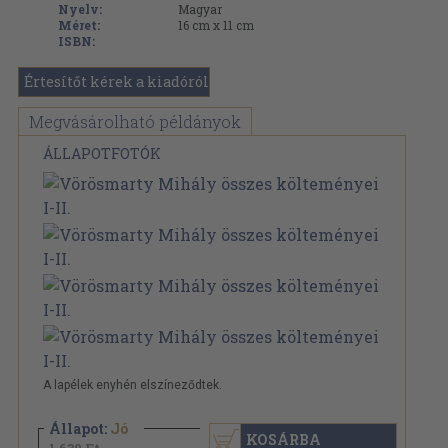
Nyelv:
Magyar
Méret:
16 cm x 11 cm
ISBN:
Értesítőt kérek a kiadóról
Megvásárolható példányok
ÁLLAPOTFOTÓK
A lapélek enyhén elszíneződtek.
Állapot:
Jó
KOSÁRBA