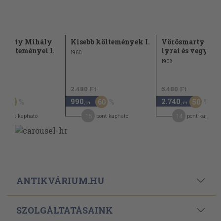
smarty Mihály
Kisebb költemények I.
Vörösmarty Mi
s költeményei I.
lyrai és vegyes...
1960
dék)
1908
t
2.480 Ft
5.480 Ft
990
2.740
50
60
50
,-Ft
,-Ft
15
14
pont kapható
pont kapható
pont kapható
ANTIKVÁRIUM.HU
SZOLGÁLTATÁSAINK