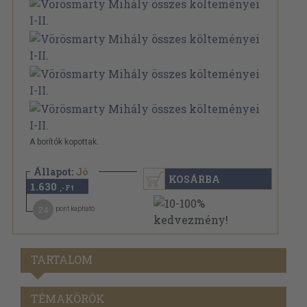
A borítók kopottak.
Állapot:
Jó
KOSÁRBA
1.630
,-Ft
24
pont kapható
TARTALOM
TÉMAKÖRÖK