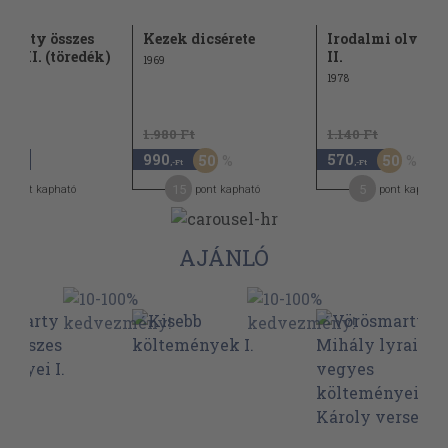
marty összes
Kezek dicsérete
Irodalmi olvas
i III. (töredék)
II.
1969
1978
1.980 Ft
1.140 Ft
990
570
50
50
,-Ft
,-Ft
,-Ft
7
15
5
pont kapható
pont kapható
pont kapható
AJÁNLÓ