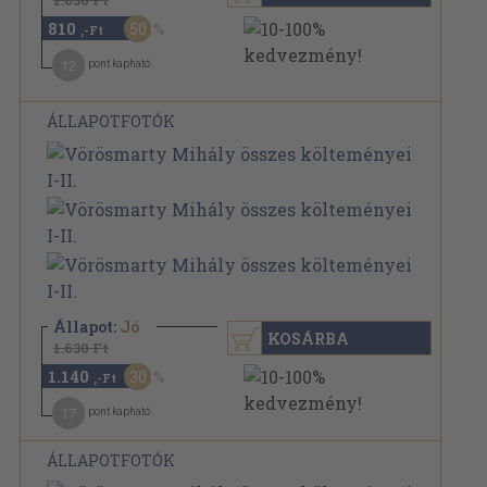
1.630 Ft
810
50
,-Ft
12
pont kapható
ÁLLAPOTFOTÓK
Állapot:
Jó
KOSÁRBA
1.630 Ft
1.140
30
,-Ft
17
pont kapható
ÁLLAPOTFOTÓK