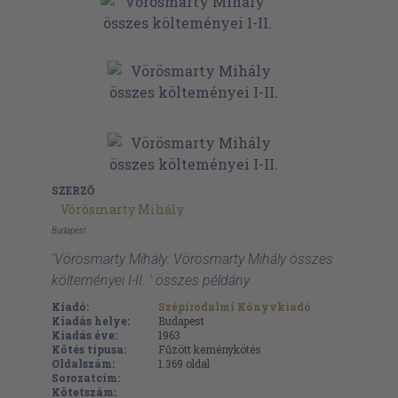
SZERZŐ
Vörösmarty Mihály
Budapest
'Vörösmarty Mihály: Vörösmarty Mihály összes
költeményei I-II. ' összes példány
Kiadó:
Szépirodalmi Könyvkiadó
Kiadás helye:
Budapest
Kiadás éve:
1963
Kötés típusa:
Fűzött keménykötés
Oldalszám:
1.369
oldal
Sorozatcím:
Kötetszám: