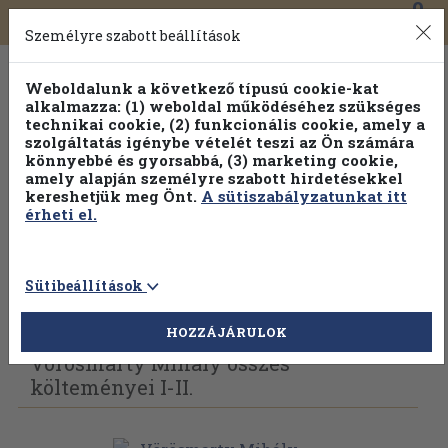
0
Toggle
Főmenü
Könyveink
navigation
Személyre szabott beállítások
Weboldalunk a következő típusú cookie-kat
alkalmazza: (1) weboldal működéséhez szükséges
technikai cookie, (2) funkcionális cookie, amely a
szolgáltatás igénybe vételét teszi az Ön számára
könnyebbé és gyorsabbá, (3) marketing cookie,
Válogasson több mint 1.000.000 kiadványunk közül
10-
amely alapján személyre szabott hirdetésekkel
100% kedvezménnyel!
kereshetjük meg Önt.
A sütiszabályzatunkat itt
érheti el.
Sütibeállítások
Vissza az előző oldalra
Válasszon példányt
HOZZÁJÁRULOK
Vörösmarty Mihály összes
költeményei I-II.