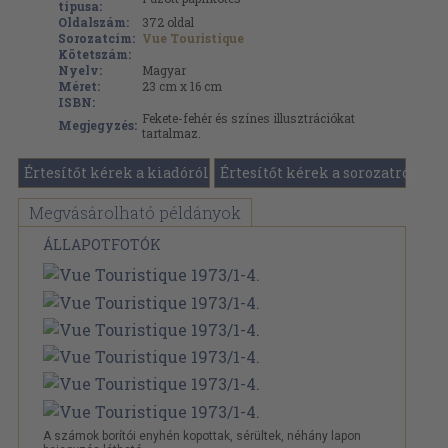
típusa:
Oldalszám:
372
oldal
Sorozatcím:
Vue Touristique
Kötetszám:
Nyelv:
Magyar
Méret:
23 cm x 16 cm
ISBN:
Fekete-fehér és színes illusztrációkat
Megjegyzés:
tartalmaz.
Értesítőt kérek a kiadóról
Értesítőt kérek a sorozatról
Megvásárolható példányok
ÁLLAPOTFOTÓK
A számok borítói enyhén kopottak, sérültek, néhány lapon