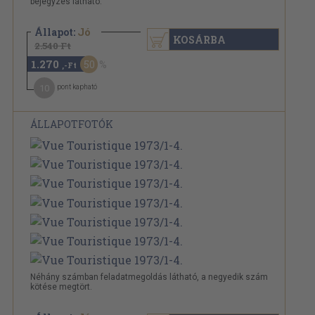
bejegyzés látható.
Állapot:
Jó
KOSÁRBA
2.540 Ft
1.270
50
,-Ft
10
pont kapható
ÁLLAPOTFOTÓK
Néhány számban feladatmegoldás látható, a negyedik szám
kötése megtört.