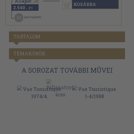
Állapot:
Jó
KOSÁRBA
2.540
,-Ft
20
pont kapható
TARTALOM
TÉMAKÖRÖK
A SOROZAT TOVÁBBI MŰVEI