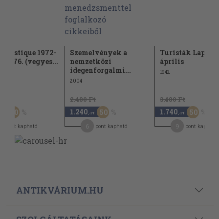
ouristique 1972-
Szemelvények a
Turisták Lapja 1
975-76. (vegyes...
nemzetközi
április
idegenforgalmi...
1942
2004
Ft
2.480 Ft
3.480 Ft
1.240
1.740
50
50
50
,-Ft
,-Ft
,-Ft
1
6
9
pont kapható
pont kapható
pont kapható
ANTIKVÁRIUM.HU