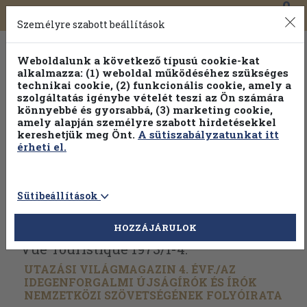
0
Toggle
Főmenü
Könyveink
navigation
Személyre szabott beállítások
Weboldalunk a következő típusú cookie-kat
alkalmazza: (1) weboldal működéséhez szükséges
technikai cookie, (2) funkcionális cookie, amely a
szolgáltatás igénybe vételét teszi az Ön számára
könnyebbé és gyorsabbá, (3) marketing cookie,
amely alapján személyre szabott hirdetésekkel
kereshetjük meg Önt.
A sütiszabályzatunkat itt
érheti el.
Sütibeállítások
Vissza az előző oldalra
Válasszon példányt
HOZZÁJÁRULOK
Vue Touristique 1973/
1-4.
UTAZÁSI VILÁGMAGAZIN 4. ÉVF./
AZ
IDEGENFORGALMI ÚJSÁGÍRÓK ÉS ÍRÓK
NEMZETKÖZI SZÖVETSÉGÉNEK FOLYÓIRATA