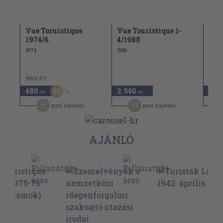
Vue Toruistique
Vue Touristique 1-
Vue
1974/4.
4/1988
197
1974
1988
1973
960 Ft
960 
480
2.940
480
50
,-Ft
,-Ft
2
15
pont kapható
pont kapható
AJÁNLÓ