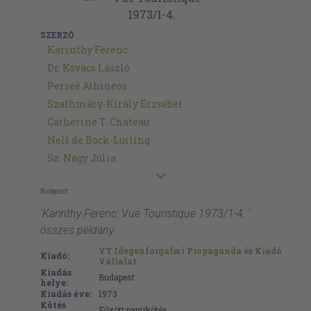
SZERZŐ
Karinthy Ferenc
Dr. Kovács László
Perseé Athineos
Szathmáry-Király Erzsébet
Catherine T. Chateau
Nell de Bock-Luiting
Sz. Nagy Júlia
Budapest
'Karinthy Ferenc: Vue Touristique 1973/1-4. '
összes példány
VT Idegenforgalmi Propaganda és Kiadó
Kiadó:
Vállalat
Kiadás
Budapest
helye:
Kiadás éve:
1973
Kötés
Fűzött papírkötés