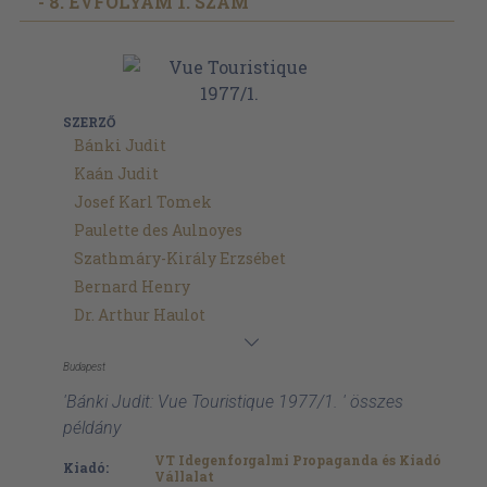
- 8. ÉVFOLYAM 1. SZÁM
SZERZŐ
Bánki Judit
Kaán Judit
Josef Karl Tomek
Paulette des Aulnoyes
Szathmáry-Király Erzsébet
Bernard Henry
Dr. Arthur Haulot
Budapest
'Bánki Judit: Vue Touristique 1977/1. ' összes
példány
VT Idegenforgalmi Propaganda és Kiadó
Kiadó:
Vállalat