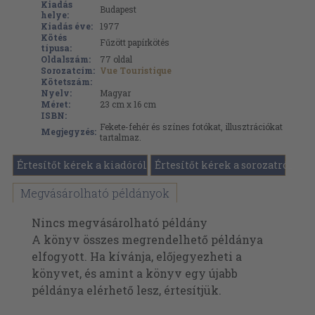
Kiadás
Budapest
helye:
Kiadás éve:
1977
Kötés
Fűzött papírkötés
típusa:
Oldalszám:
77
oldal
Sorozatcím:
Vue Touristique
Kötetszám:
Nyelv:
Magyar
Méret:
23 cm x 16 cm
ISBN:
Fekete-fehér és színes fotókat, illusztrációkat
Megjegyzés:
tartalmaz.
Értesítőt kérek a kiadóról
Értesítőt kérek a sorozatról
Megvásárolható példányok
Nincs megvásárolható példány
A könyv összes megrendelhető példánya
elfogyott. Ha kívánja, előjegyezheti a
könyvet, és amint a könyv egy újabb
példánya elérhető lesz, értesítjük.