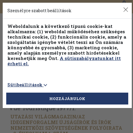
0
Toggle
Főmenü
Könyveink
navigation
Személyre szabott beállítások
Weboldalunk a következő típusú cookie-kat
alkalmazza: (1) weboldal működéséhez szükséges
technikai cookie, (2) funkcionális cookie, amely a
szolgáltatás igénybe vételét teszi az Ön számára
könnyebbé és gyorsabbá, (3) marketing cookie,
Válogasson több mint 1.000.000 kiadványunk közül
10-
amely alapján személyre szabott hirdetésekkel
100% kedvezménnyel!
kereshetjük meg Önt.
A sütiszabályzatunkat itt
érheti el.
Sütibeállítások
Vissza az előző oldalra
Válasszon példányt
HOZZÁJÁRULOK
Vue Touristique 1977/
1.
UTAZÁSI VILÁGMAGAZIN/
AZ
IDEGENFORGALMI ÚJSÁGÍRÓK ÉS ÍRÓK
NEMZETKÖZI SZÖVETSÉGÉNEK FOLYÓIRATA