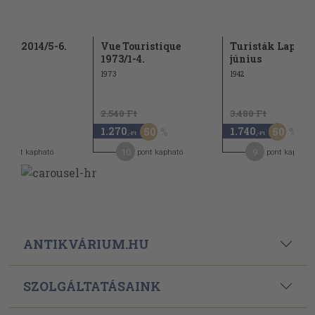
járó 2014/5-6.
Vue Touristique
Turisták Lapja 1
1973/1-4.
június
1973
1942
2.540 Ft
3.480 Ft
1.270
1.740
50
50
,-Ft
,-Ft
10
9
pont kapható
pont kapható
pont kapható
ANTIKVÁRIUM.HU
SZOLGÁLTATÁSAINK