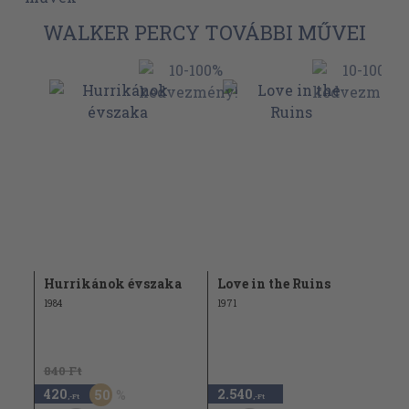
WALKER PERCY TOVÁBBI MŰVEI
Hurrikánok évszaka
Love in the Ruins
1984
1971
840 Ft
420
2.540
50
,-Ft
,-Ft