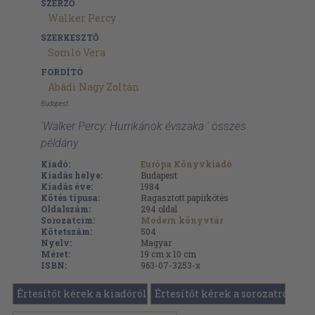
SZERZŐ
Walker Percy
SZERKESZTŐ
Somló Vera
FORDÍTÓ
Abádi Nagy Zoltán
Budapest
'Walker Percy: Hurrikánok évszaka ' összes
példány
Kiadó:
Európa Könyvkiadó
Kiadás helye:
Budapest
Kiadás éve:
1984
Kötés típusa:
Ragasztott papírkötés
Oldalszám:
294
oldal
Sorozatcím:
Modern könyvtár
Kötetszám:
504
Nyelv:
Magyar
Méret:
19 cm x 10 cm
ISBN:
963-07-3253-x
Értesítőt kérek a kiadóról
Értesítőt kérek a sorozatról