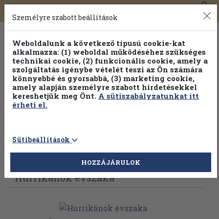
0
Toggle
Főmenü
Könyveink
navigation
Személyre szabott beállítások
Weboldalunk a következő típusú cookie-kat
alkalmazza: (1) weboldal működéséhez szükséges
technikai cookie, (2) funkcionális cookie, amely a
szolgáltatás igénybe vételét teszi az Ön számára
könnyebbé és gyorsabbá, (3) marketing cookie,
Válogasson több mint 1.000.000 kiadványunk közül
10-
amely alapján személyre szabott hirdetésekkel
100% kedvezménnyel!
kereshetjük meg Önt.
A sütiszabályzatunkat itt
érheti el.
Sütibeállítások
Vissza az előző oldalra
Válasszon példányt
HOZZÁJÁRULOK
Hurrikánok évszaka