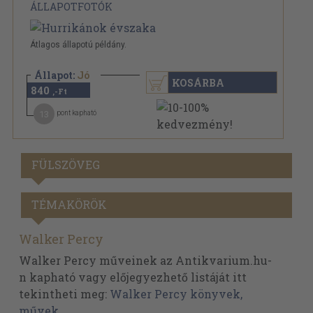
ÁLLAPOTFOTÓK
Átlagos állapotú példány.
Állapot:
Jó
KOSÁRBA
840
,-Ft
13
pont kapható
FÜLSZÖVEG
TÉMAKÖRÖK
Walker Percy
Walker Percy műveinek az Antikvarium.hu-
n kapható vagy előjegyezhető listáját itt
tekintheti meg:
Walker Percy könyvek,
művek