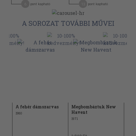
6
13
pont kapható
pont kapható
A SOROZAT TOVÁBBI MŰVEI
A fehér dámszarvas
Megbombáztuk New
Egy
Havent
sze
1980
1971
1960
1.840 Ft