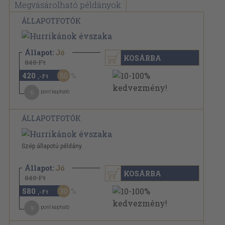
Megvásárolható példányok
ÁLLAPOTFOTÓK
Állapot:
Jó
KOSÁRBA
840 Ft
420
50
,-Ft
6
pont kapható
ÁLLAPOTFOTÓK
Szép állapotú példány.
Állapot:
Jó
KOSÁRBA
840 Ft
580
30
,-Ft
9
pont kapható