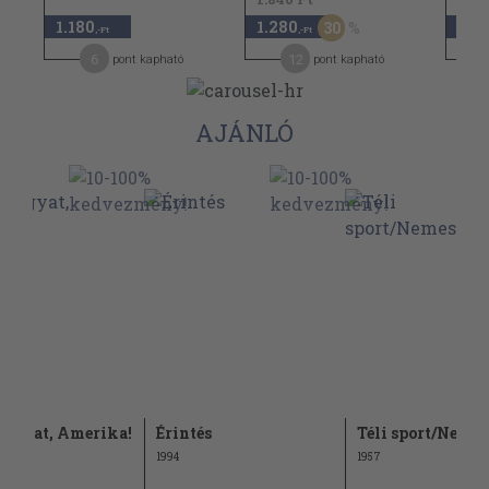
1.180
1.280
1.44
30
,-Ft
,-Ft
6
12
pont kapható
pont kapható
AJÁNLÓ
vágyat, Amerika!
Érintés
Téli sport/Nemes
1994
1957