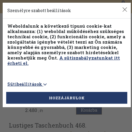
0
Toggle
Főmenü
Könyveink
navigation
Személyre szabott beállítások
Weboldalunk a következő típusú cookie-kat
alkalmazza: (1) weboldal működéséhez szükséges
technikai cookie, (2) funkcionális cookie, amely a
szolgáltatás igénybe vételét teszi az Ön számára
könnyebbé és gyorsabbá, (3) marketing cookie,
amely alapján személyre szabott hirdetésekkel
kereshetjük meg Önt.
A sütiszabályzatunkat itt
érheti el.
Sütibeállítások
Vissza az előző oldalra
HOZZÁJÁRULOK
2.480
Kosárba
,-Ft
Lustiges Taschenbuch 468.