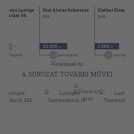
Disneys Lustige
Drei kleine Schweine
Elefánt Elemér
enbücher 54.
1934
2005
Ft
22.000
1.580
20
,-Ft
,-Ft
,-Ft
1
110
8
pont kapható
pont kapható
pont kapható
A SOROZAT TOVÁBBI MŰVEI