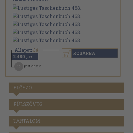
Állapot:
Jó
KOSÁRBA
2.480
,-Ft
12
pont kapható
ELŐSZÓ
FÜLSZÖVEG
TARTALOM