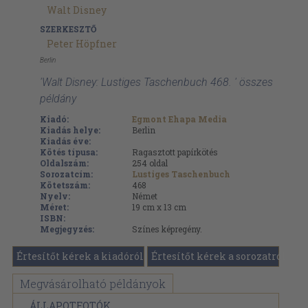
Walt Disney
SZERKESZTŐ
Peter Höpfner
Berlin
'Walt Disney: Lustiges Taschenbuch 468. ' összes
példány
Kiadó:
Egmont Ehapa Media
Kiadás helye:
Berlin
Kiadás éve:
Kötés típusa:
Ragasztott papírkötés
Oldalszám:
254
oldal
Sorozatcím:
Lustiges Taschenbuch
Kötetszám:
468
Nyelv:
Német
Méret:
19 cm x 13 cm
ISBN:
Megjegyzés:
Színes képregény.
Értesítőt kérek a kiadóról
Értesítőt kérek a sorozatról
Megvásárolható példányok
ÁLLAPOTFOTÓK