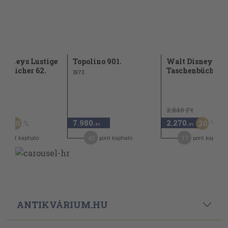
Disneys Lustige
Topolino 901.
Walt Disneys Lu
enbücher 62.
Taschenbücher 5
1973
Ft
2.840 Ft
7.980
2.270
20
20
,-Ft
,-Ft
,-Ft
1
40
11
pont kapható
pont kapható
pont kapható
ANTIKVÁRIUM.HU