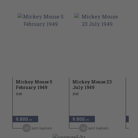
Mickey Mouse 5
Mickey Mouse 23
Mic
February 1949
July 1949
Jun
1949
1949
1949
9.800
9.800
9.8
,-Ft
,-Ft
49
49
pont kapható
pont kapható