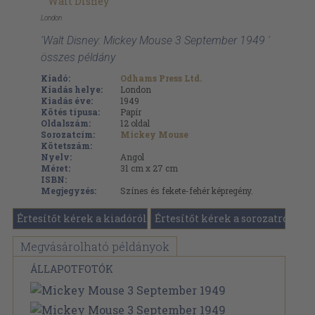
Walt Disney
London
'Walt Disney: Mickey Mouse 3 September 1949 '
összes példány
Kiadó:
Odhams Press Ltd.
Kiadás helye:
London
Kiadás éve:
1949
Kötés típusa:
Papír
Oldalszám:
12
oldal
Sorozatcím:
Mickey Mouse
Kötetszám:
Nyelv:
Angol
Méret:
31 cm x 27 cm
ISBN:
Megjegyzés:
Színes és fekete-fehér képregény.
Értesítőt kérek a kiadóról
Értesítőt kérek a sorozatról
Megvásárolható példányok
ÁLLAPOTFOTÓK