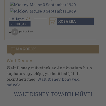
Állapot:
Jó
KOSÁRBA
9.800
,-Ft
49
pont kapható
TÉMAKÖRÖK
Walt Disney
Walt Disney műveinek az Antikvarium.hu-n
kapható vagy előjegyezhető listáját itt
tekintheti meg:
Walt Disney könyvek,
művek
WALT DISNEY TOVÁBBI MŰVEI