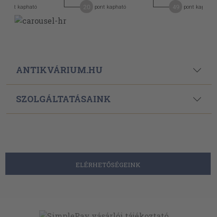
1
20
49
pont kapható
pont kapható
pont kapható
ANTIKVÁRIUM.HU
SZOLGÁLTATÁSAINK
ELÉRHETŐSÉGEINK