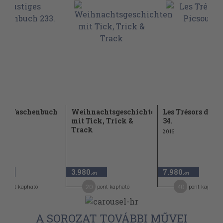
ges Taschenbuch
Weihnachtsgeschichten
Les Trésors de Pi
mit Tick, Trick &
34.
Track
2016
3.980
7.980
,-Ft
,-Ft
,-Ft
2
20
40
pont kapható
pont kapható
pont kapható
A SOROZAT TOVÁBBI MŰVEI