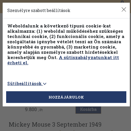
0
Toggle
Főmenü
Könyveink
navigation
Személyre szabott beállítások
Weboldalunk a következő típusú cookie-kat
alkalmazza: (1) weboldal működéséhez szükséges
technikai cookie, (2) funkcionális cookie, amely a
szolgáltatás igénybe vételét teszi az Ön számára
könnyebbé és gyorsabbá, (3) marketing cookie,
amely alapján személyre szabott hirdetésekkel
kereshetjük meg Önt.
A sütiszabályzatunkat itt
érheti el.
Sütibeállítások
Vissza az előző oldalra
HOZZÁJÁRULOK
9.800
Kosárba
,-Ft
Mickey Mouse 3 September 1949