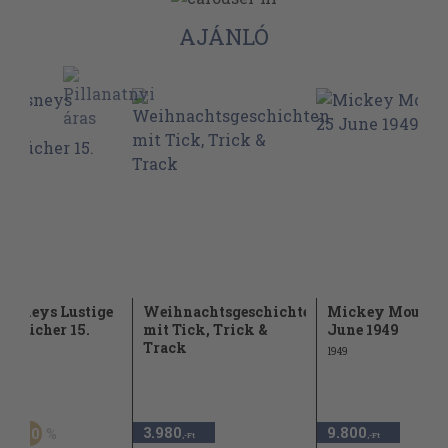
AJÁNLÓ
Disneys Lustige
Weihnachtsgeschichten
Mickey Mouse 2
enbücher 15.
mit Tick, Trick &
June 1949
Track
1949
Ft
3.980
9.800
20
,-Ft
,-Ft
,-Ft