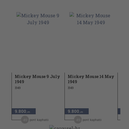
Mickey Mouse 9 July
Mickey Mouse 14 May
Mic
1949
1949
Mar
1949
1949
1949
9.800
9.800
9.8
,-Ft
,-Ft
49
49
pont kapható
pont kapható