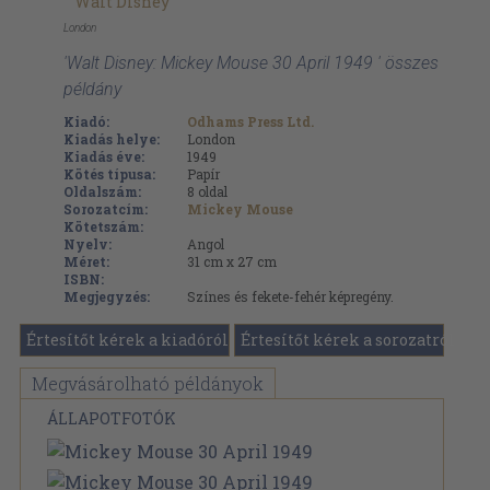
Walt Disney
London
'Walt Disney: Mickey Mouse 30 April 1949 ' összes
példány
Kiadó:
Odhams Press Ltd.
Kiadás helye:
London
Kiadás éve:
1949
Kötés típusa:
Papír
Oldalszám:
8
oldal
Sorozatcím:
Mickey Mouse
Kötetszám:
Nyelv:
Angol
Méret:
31 cm x 27 cm
ISBN:
Megjegyzés:
Színes és fekete-fehér képregény.
Értesítőt kérek a kiadóról
Értesítőt kérek a sorozatról
Megvásárolható példányok
ÁLLAPOTFOTÓK