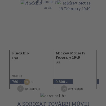
Pinokkió
Mickey Mouse 19
Top
February 1949
2004
1987
1949
960 Ft
760
9.800
7.9
20
,-Ft
,-Ft
6
49
pont kapható
pont kapható
A SOROZAT TOVÁBBI MŰVEI