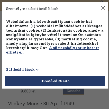
0
Toggle
Főmenü
Könyveink
navigation
Személyre szabott beállítások
Weboldalunk a következő típusú cookie-kat
alkalmazza: (1) weboldal működéséhez szükséges
technikai cookie, (2) funkcionális cookie, amely a
szolgáltatás igénybe vételét teszi az Ön számára
könnyebbé és gyorsabbá, (3) marketing cookie,
amely alapján személyre szabott hirdetésekkel
kereshetjük meg Önt.
A sütiszabályzatunkat itt
érheti el.
Sütibeállítások
Vissza az előző oldalra
HOZZÁJÁRULOK
9.800
Kosárba
,-Ft
Mickey Mouse 30 April 1949