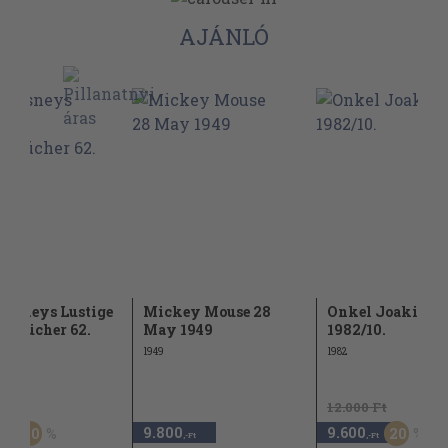
AJÁNLÓ
Disneys Lustige
Mickey Mouse 28
Onkel Joakim
enbücher 62.
May 1949
1982/10.
1949
1982
Ft
12.000 Ft
9.800
9.600
20
20
,-Ft
,-Ft
,-Ft