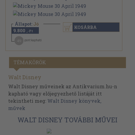
Állapot:
Jó
KOSÁRBA
9.800
,-Ft
49
pont kapható
TÉMAKÖRÖK
Walt Disney
Walt Disney műveinek az Antikvarium.hu-n
kapható vagy előjegyezhető listáját itt
tekintheti meg:
Walt Disney könyvek,
művek
WALT DISNEY TOVÁBBI MŰVEI