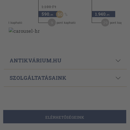
1.180 Ft
590
1.940
50
,-Ft
,-Ft
,-Ft
2
9
29
pont kapható
pont kapható
pont kapható
ANTIKVÁRIUM.HU
SZOLGÁLTATÁSAINK
ELÉRHETŐSÉGEINK