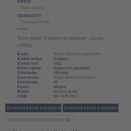
SZERZŐ
Wass Albert
SZERKESZTŐ
Turcsány Péter
Budapest
'Wass Albert: A kastély árnyékában ' összes
példány
Kiadó:
Kráter Műhely Egyesület
Kiadás helye:
Budapest
Kiadás éve:
2002
Kötés típusa:
Ragasztott papírkötés
Oldalszám:
256
oldal
Sorozatcím:
Wass Albert Életműve
Kötetszám:
25
Nyelv:
Magyar
Méret:
20 cm x 14 cm
ISBN:
963-9195-38-3
Értesítőt kérek a kiadóról
Értesítőt kérek a sorozatról
Megvásárolható példányok