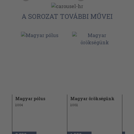
A SOROZAT TOVÁBBI MŰVEI
ak
Magyar pólus
Magyar örökségünk
Elvá
2004
2002
2002