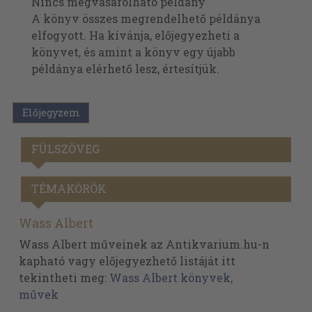
Nincs megvásárolható példány
A könyv összes megrendelhető példánya
elfogyott. Ha kívánja, előjegyezheti a
könyvet, és amint a könyv egy újabb
példánya elérhető lesz, értesítjük.
Előjegyzem
FÜLSZÖVEG
TÉMAKÖRÖK
Wass Albert
Wass Albert műveinek az Antikvarium.hu-n
kapható vagy előjegyezhető listáját itt
tekintheti meg:
Wass Albert könyvek,
művek