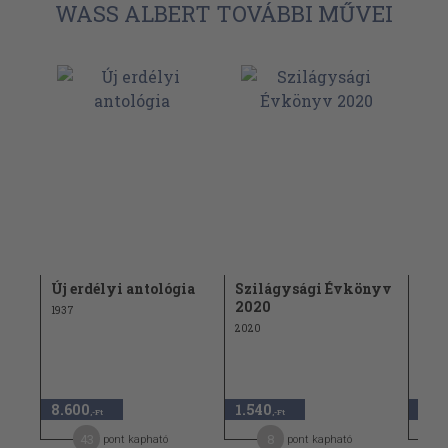
WASS ALBERT TOVÁBBI MŰVEI
ek
Új erdélyi antológia
Szilágysági Évkönyv
Hav
2020
199
1937
2020
1996
8.600
1.540
1.33
,-Ft
,-Ft
43
8
pont kapható
pont kapható