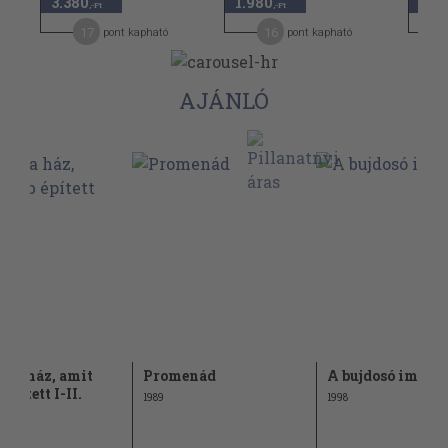
3.380
1.980
2.1
,-Ft
,-Ft
17
16
pont kapható
pont kapható
AJÁNLÓ
és a ház, amit
Promenád
A bujdosó imája
épített I-II.
1989
1998