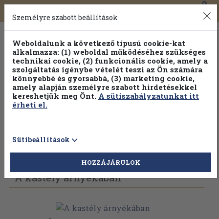
0
Toggle
Főmenü
Könyveink
navigation
Személyre szabott beállítások
Weboldalunk a következő típusú cookie-kat
alkalmazza: (1) weboldal működéséhez szükséges
technikai cookie, (2) funkcionális cookie, amely a
szolgáltatás igénybe vételét teszi az Ön számára
könnyebbé és gyorsabbá, (3) marketing cookie,
amely alapján személyre szabott hirdetésekkel
kereshetjük meg Önt.
A sütiszabályzatunkat itt
érheti el.
Sütibeállítások
Vissza az előző oldalra
Válasszon példányt
HOZZÁJÁRULOK
A kastély árnyékában